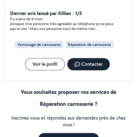
Dernier avis laissé par Killian : 1/5
Il y a plus de 6 mois
Arnaque Une personne très agréable au téléphone je ne peux
pas le nier ! Mais une personne tout de même très
envahissante (5/6 appels en 10 min et des messages de
relance plusieurs fois dans la journée) Ce qui peut se
comprendre si la personne veut absolument louer son
Vernissage de carrosserie
Réparation de carrosserie
logement mais qui apparement avait déjà des dizaines
d’intéressés !! Se permet au téléphone de demander une
caution, 1 mois de salaire et tout ça en avance, sans même
avoir fourni une fiche de réservation ou tout autre document !
Voir le profil
Contacter
Pour finir 350 euros pour 55 m2, je veux bien rêver mais ça
n’existe pas !
Vous souhaitez proposer vos services de
Réparation carrosserie ?
Inscrivez-vous et répondez aux demandes près de chez
vous !