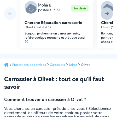
Moha B.
M
Sur devis
postée à 13:33
p
Cherche Réparation carrosserie
Cherche 
Olivet (Sud -Est 1)
Olivet (Yv
Bonjour, je cherche un carrossier auto,
Bonjour, su
refaire quelque retouche esthétique aussi
peintre car
20
chocs et le
Prestations de services
Carossiers
Loiret
Olivet
Carrossier à Olivet : tout ce qu’il faut
savoir
Comment trouver un carossier à Olivet ?
Vous cherchez un carossier près de chez vous ? Sélectionnez
directement les offreurs de votre choix ou postez votre
demande auprès de tous les membres à proximité de votre