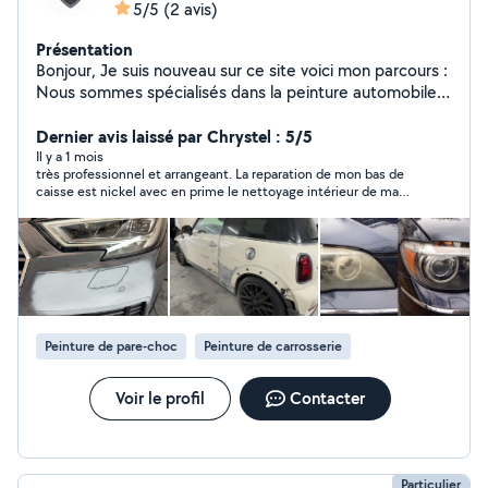
5/5
(2 avis)
Présentation
Bonjour, Je suis nouveau sur ce site voici mon parcours :
Nous sommes spécialisés dans la peinture automobile
des véhicules, les rénovations des phares et le
redressage des zones endommagé. Issu d'une forte
Dernier avis laissé par Chrystel : 5/5
expérience en carrosserie (16ans) dans des grands
Il y a 1 mois
très professionnel et arrangeant. La reparation de mon bas de
groupes, j'ai aujourd'hui choisi d'apporter mon savoir-
caisse est nickel avec en prime le nettoyage intérieur de ma
faire à mon indépendance et à mes propres clients. La
voiture ! Allez-y les yeux fermés
satisfaction des clients est ma priorité aujourd'hui. Je
m'occupe ainsi des pare-brise ! N'hésitez pas pour toute
demande de réparation de carrosserie ! C'est un plaisir
de vous conseiller et intervenir !
Peinture de pare-choc
Peinture de carrosserie
Voir le profil
Contacter
Particulier