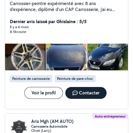
Carrossier-peintre expérimenté avec 8 ans
d'expérience, diplômé d'un CAP Carrosserie, j'ai eu
l'opportunité de perfectionner mon savoir-faire au sein
d'entreprises reconnues comme Renault ainsi que dans
Dernier avis laissé par Ghislaine : 5/5
le domaine de la carrosserie haut de gamme. Fort de
Il y a 4 mois
A l'écoute
ces expériences, je me suis lancé dans l'entrepreneuriat,
offrant désormais mes services en tant qu'indépendant.
Je mets à disposition mon expertise pour des
interventions de haute qualité, avec un souci du détail
et un engagement pour la satisfaction client. Mes
services sont proposés à des tarifs compétitifs, tout en
garantissant une finition impeccable. 615581367
Peinture de carrosserie
Peinture de pare-choc
Voir le profil
Contacter
Auto-entrepreneur
Aris Mgh (AM AUTO)
Carrosserie Automobile
Olivet (Larry)