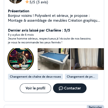
5/5
(3 avis)
Présentation
Bonjour voisins ! Polyvalent et sérieux, je propose :
Montage & assemblage de meubles Création graphique
(logos, flyers) Filmer vos évènements, que ce soit
sportif ou familial, je ferai de votre évènement, un
Dernier avis laissé par Charlène : 5/5
souvenir inoubliable. Montage vidéo Massages bien-être
Il y a plus de 6 mois
Jeune homme sérieux, respectueux,à l écoute de nos besoins.
Disponible et à l'écoute, contactez-moi pour vos
je vous le recommande les yeux fermés !
besoins !
Changement de chaîne de deux-roues
Changement de pneu d'un deux-roues
Voir le profil
Contacter
Particulier