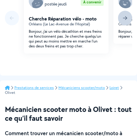
À convenir
postée jeudi
p
Cherche Réparation vélo - moto
Cherche 
Orléans (Le Lac-Avenue de l'Hopital)
Orléans (L
Bonjour, j'ai un vélo décathlon et mes freins
Bonjour, J
ne fonctionnent pas. Je cherche quelqu'un
réparer un
qui peut au moins mettre en marche l'un
des deux freins et pas trop cher.
Prestations de services
Mécaniciens scooter/moto
Loiret
Olivet
Mécanicien scooter moto à Olivet : tout
ce qu’il faut savoir
Comment trouver un mécanicien scooter/moto à