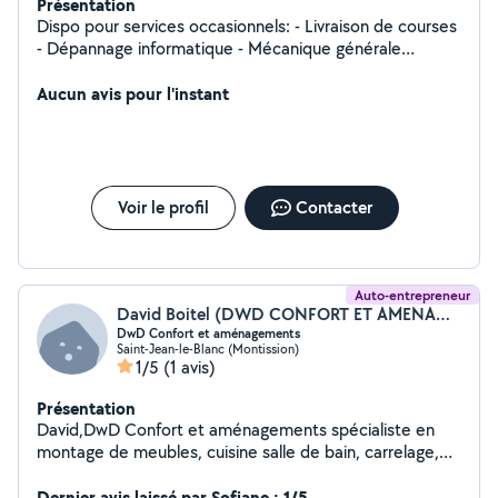
Présentation
Dispo pour services occasionnels: - Livraison de courses
- Dépannage informatique - Mécanique générale
(vidange, disques, plaquettes, filtres et plus selon la
nature de la panne) - Aide déménagement ou autres
Aucun avis pour l'instant
Voir le profil
Contacter
Auto-entrepreneur
David Boitel (DWD CONFORT ET AMENAGEMENTS)
DwD Confort et aménagements
Saint-Jean-le-Blanc (Montission)
1/5
(1 avis)
Présentation
David,DwD Confort et aménagements spécialiste en
montage de meubles, cuisine salle de bain, carrelage,
menuiserie, maçonnerie, serrurerie, espace vert...
Dernier avis laissé par Sofiane : 1/5