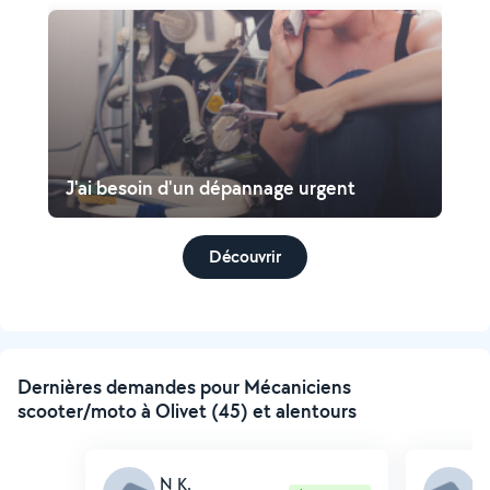
J'ai besoin d'un dépannage urgent
Découvrir
Dernières demandes pour Mécaniciens
scooter/moto à Olivet (45) et alentours
N K.
A