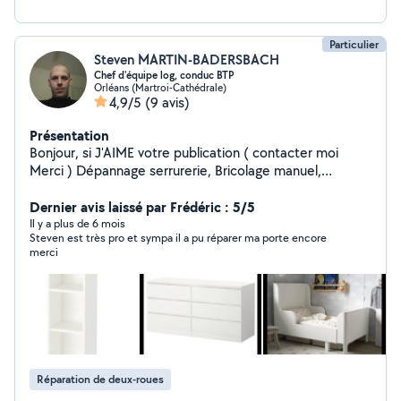
Particulier
Steven MARTIN-BADERSBACH
Chef d'équipe log, conduc BTP
Orléans (Martroi-Cathédrale)
4,9/5
(9 avis)
Présentation
Bonjour, si J'AIME votre publication ( contacter moi
Merci ) Dépannage serrurerie, Bricolage manuel,
Dépannage informatique, Dépannage 2 et4 roues,
Dépannage en tout genre dans la mesure du possible
Dernier avis laissé par Frédéric : 5/5
de mes capacités .
Il y a plus de 6 mois
Steven est très pro et sympa il a pu réparer ma porte encore
merci
Réparation de deux-roues