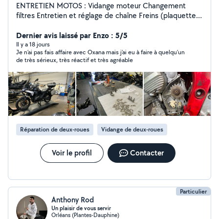
ENTRETIEN MOTOS : Vidange moteur Changement
filtres Entretien et réglage de chaîne Freins (plaquettes,
disques, contrôle, purge) Bougies Vérification des
niveaux Contrôle général de sécurité Motos, scooter,
Dernier avis laissé par Enzo : 5/5
cross ENTRETIEN VOITURES : État des lieux du véhicule
Il y a 18 jours
Je n’ai pas fais affaire avec Oxana mais j’ai eu à faire à quelqu’un
Plaquettes - disques - purge liquide de frein Bougies
de très sérieux, très réactif et très agréable
Filtre à air Filtre habitacle Liquide de refroidissement
Batterie Montage essuie-glaces Remplacement
ampoules Vérifications des niveaux Travail propre et
consciencieux Idéal pour entretien périodique, petite et
grande révision Contacte-moi pour plus d'infos ou un
avis.
Réparation de deux-roues
Vidange de deux-roues
Voir le profil
Contacter
Particulier
Anthony Rod
Un plaisir de vous servir
Orléans (Plantes-Dauphine)