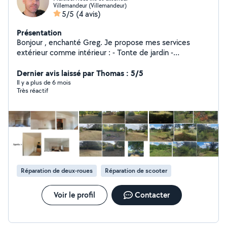
Villemandeur (Villemandeur)
5/5
(4 avis)
Présentation
Bonjour , enchanté Greg. Je propose mes services
extérieur comme intérieur : - Tonte de jardin -
Débroussailler - Taille de haie - Abattre ou tronçonner
un arbre selon la taille. - Souffleur pour vos feuilles. -
Dernier avis laissé par Thomas : 5/5
Peinture - Divers travaux de bricolage intérieur comme
Il y a plus de 6 mois
Très réactif
extérieur. - Réparation mécanique de cycles motos 50
cc / 125 cc - Livraison d'un colis sur un secteur même
éloigné. - Transport si vous avez besoin de vous
déplacer, longue ou courte distance. Méticuleux dans
les tâches que j'effectue, n'hésitez pas à me demander
si quelque chose ne figure pas dans la liste. Réactif
rapidement, premier contact par message. A bientôt.
Réparation de deux-roues
Réparation de scooter
Voir le profil
Contacter