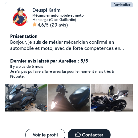
Particulier
Deuspi Karim
Mécanicien automobile et moto
Montargis (Cités-Gaillardin)
4,6/5
(29 avis)
Présentation
Bonjour, je suis de métier mécanicien confirmé en
automobile et moto, avec de forte compétences en
électronique automobile, j'effectue aussi les double de
clefs, ainsi que le taillage des clefs, je travail sur toutes
Dernier avis laissé par Aurelien : 5/5
marques de véhicules. J'effectue les réparations et
Il y a plus de 6 mois
Je n’ai pas pu faire affaire avec lui pour le moment mais très à
l'entretien de votre véhicule, dans le respect des
l’écoute.
consignes et préconisations exigées par le constructeur.
Je vous propose : Mecanique automobile : embrayage,
distribution, freinage, vidange, amortisseur, triangle,
cardan, remplacement de pièces carrosserie, turbo,
capteur, culasse, soupape, changement de moteur,
bougies ect... Mecanique moto : vidange, révision
complète, cylindre piston, culasse, variateur,
embrayage, changement roulement de vilebrequin,
roulement de fourche, amortisseur, segmentation,
pompe à eau ect... Double de clefs, taillage de clefs sur
Voir le profil
Contacter