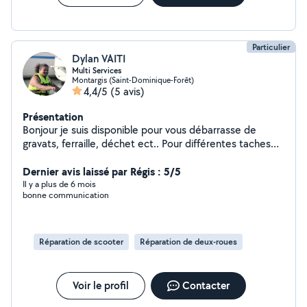
place. Diagnostic électronique : recherche de panne,
codage ect... Réparations électroniques N'hésitez pas a
me contacter pour toutes informations.
Particulier
Dylan VAITI
Multi Services
Montargis (Saint-Dominique-Forêt)
4,4/5
(5 avis)
Présentation
Bonjour je suis disponible pour vous débarrasse de
gravats, ferraille, déchet ect.. Pour différentes taches
de jardinage. Différentes taches de maçonnerie.
Mécanique auto moto Informatique et Téléphoniques
Dernier avis laissé par Régis : 5/5
Merci cordialement
Il y a plus de 6 mois
bonne communication
Réparation de scooter
Réparation de deux-roues
Voir le profil
Contacter