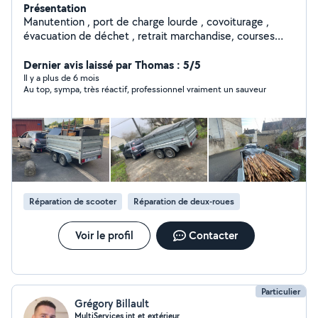
Présentation
Manutention , port de charge lourde , covoiturage ,
évacuation de déchet , retrait marchandise, courses
ecttt . Mécanique : lecture et effacement des défaut
Moteur . Pour toute autre demande je reste joignable .
Dernier avis laissé par Thomas : 5/5
Tel: zéro 6 vingt 6 trente 5 zéro 5 quatre-vingt quatorze
Il y a plus de 6 mois
Au top, sympa, très réactif, professionnel vraiment un sauveur
pour me joindre ( car limite de 4 réponse par mois sur
L'app )
Réparation de scooter
Réparation de deux-roues
Voir le profil
Contacter
Particulier
Grégory Billault
MultiServices int et extérieur