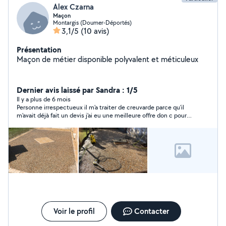
Alex Czarna
Maçon
Montargis (Doumer-Déportés)
3,1/5
(10 avis)
Présentation
Maçon de métier disponible polyvalent et méticuleux
Dernier avis laissé par Sandra : 1/5
Il y a plus de 6 mois
Personne irrespectueux il m'a traiter de creuvarde parce qu'il
m'avait déjà fait un devis j'ai eu une meilleure offre don c pour
continuer les travaux avec un maçon je l'ai recontacter sans
savoir que l'on avait fait le 1er devis donc je lui dit de laisser
tomber se monsieur se permet de me traiter de creuvarde qui
ne veut pas pas payé je ne lui ai jamais manqué de respect
donc faites attention à qui vous avez à faire.
Voir le profil
Contacter