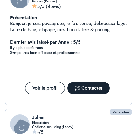
Pannes (Pannes)
3/5
(4 avis)
Présentation
Bonjour, je suis paysagiste, je fais tonte, débroussaillage,
taille de haie, élagage, création d'allée & parking,
nettoyage façades, terrasses & gouttières ect. a
bientôt
Dernier avis laissé par Anne : 5/5
Il y a plus de 6 mois
Sympa très bien efficace et professionnel
Voir le profil
Contacter
Particulier
Julien
Electricien
Châlette-sur-Loing (Lancy)
-/5