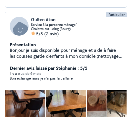
Particulier
Gulten Akan
Service à la personne,ménage.'
Châlette-sur-Loing (Bourg)
5/5
(2 avis)
Présentation
Bonjour je suis disponible pour ménage et aide à faire
les courses garde d'enfants à mon domicile ;nettoyage
jardin ; garde d'animaux.... Mon mari est un bon bricoleur
il installe des terrasses pergolas vérandas... Nous
Dernier avis laissé par Stéphanie : 5/5
fabriquons aussi des meubles.. tables sur mesure et sur
Il y a plus de 6 mois
Bon échange mais je n'ai pas fait affaire
commande.Vous pouvez voir nos créations sur Instagram
et Facebook en tapant ( mon univers en bois) aide aux
déménagements, évacuation déchets gravats....