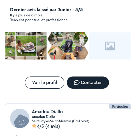
et la bonne humeur très serviable respectueux prêt à
aider! Principalement de la garde d'animaux,
Dernier avis laissé par Junior : 5/5
manutention, déménagement Toujours satisfait de mes
Il y a plus de 6 mois
Jean est ponctuel et professionnel
services vous verrez par vous mêmes
Voir le profil
Contacter
Particulier
Amadou Diallo
Amadou Diallo
Saint-Pryvé-Saint-Mesmin (Cd-Loiret)
4/5
(4 avis)