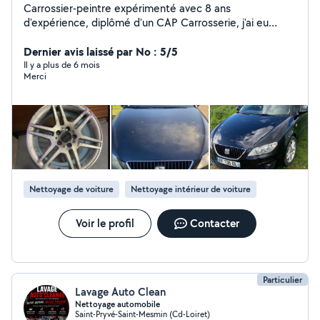
Carrossier-peintre expérimenté avec 8 ans
d'expérience, diplômé d'un CAP Carrosserie, j'ai eu
l'opportunité de perfectionner mon savoir-faire au sein
d'entreprises reconnues comme Renault ainsi que dans
Dernier avis laissé par No : 5/5
le domaine de la carrosserie haut de gamme. Fort de
Il y a plus de 6 mois
Merci
ces expériences, je me suis lancé dans l'entrepreneuriat,
offrant désormais mes services en tant qu'indépendant.
Je mets à disposition mon expertise pour des
interventions de haute qualité, avec un souci du détail
et un engagement pour la satisfaction client. Mes
services sont proposés à des tarifs compétitifs, tout en
garantissant une finition impeccable. 615581367
Nettoyage de voiture
Nettoyage intérieur de voiture
Voir le profil
Contacter
Particulier
Lavage Auto Clean
Nettoyage automobile
Saint-Pryvé-Saint-Mesmin (Cd-Loiret)