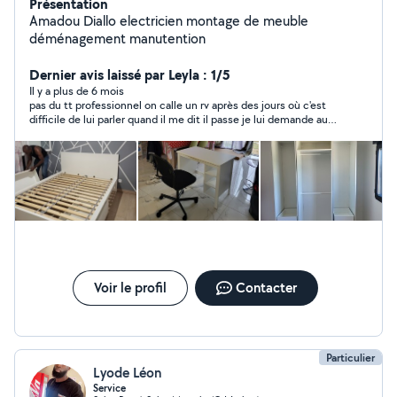
Présentation
Amadou Diallo electricien montage de meuble
déménagement manutention
Dernier avis laissé par Leyla : 1/5
Il y a plus de 6 mois
pas du tt professionnel on calle un rv après des jours où c'est
difficile de lui parler quand il me dit il passe je lui demande au
moins une heure précise à ma grande surprise il me bloque
sans raisons alors que j'ai étais les plus courtoises.
Voir le profil
Contacter
Particulier
Lyode Léon
Service