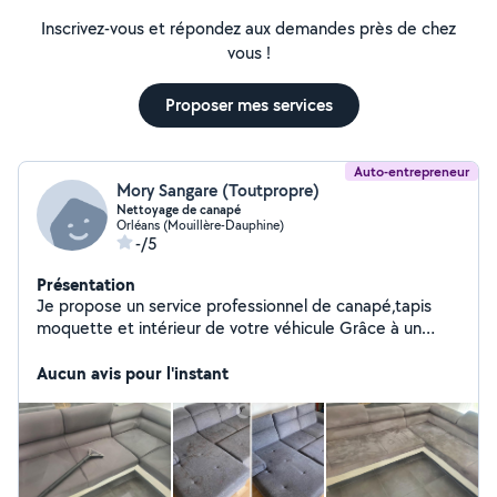
Inscrivez-vous et répondez aux demandes près de chez
vous !
Proposer mes services
Auto-entrepreneur
Mory Sangare (Toutpropre)
Nettoyage de canapé
Orléans (Mouillère-Dauphine)
-/5
Présentation
Je propose un service professionnel de canapé,tapis
moquette et intérieur de votre véhicule Grâce à un
nettoyage en profondeur,je vous débarrasse de tout ce
est tache,poile d'animaux
Aucun avis pour l'instant