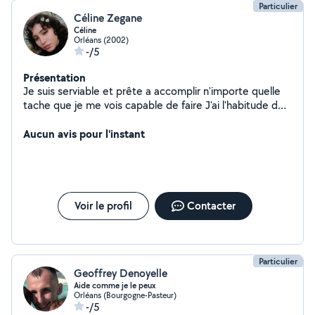
Particulier
Céline Zegane
Céline
Orléans (2002)
-/5
Présentation
Je suis serviable et prête a accomplir n'importe quelle
tache que je me vois capable de faire J'ai l'habitude de
garder des animaux faire du jardinage et du ménage a
domicile
Aucun avis pour l'instant
Voir le profil
Contacter
Particulier
Geoffrey Denoyelle
Aide comme je le peux
Orléans (Bourgogne-Pasteur)
-/5