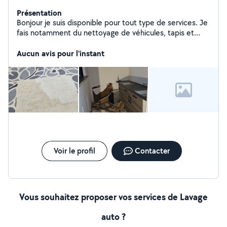
Présentation
Bonjour je suis disponible pour tout type de services. Je
fais notamment du nettoyage de véhicules, tapis et
matelas à la shampouineuse BISSELL et également du
nettoyage de façade au KARSHER. Je suis véhiculé pour
Aucun avis pour l'instant
débarrasser vos cave, jardin, grenier, etc. Je sais aussi
faire tout ce qui touche à la peinture, papier peint, et je
m'occupe de sortir vos chien ou de les garder
propriétaire de 3 chiens
Voir le profil
Contacter
Vous souhaitez proposer vos services de Lavage
auto ?