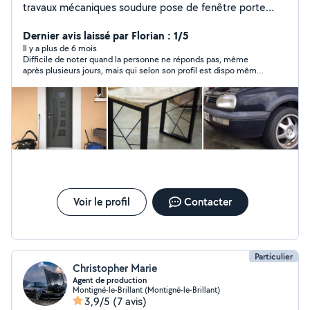
travaux mécaniques soudure pose de fenêtre porte
d'entrée portail automatisé et plusieurs travaux manuels
fabrication de petit meuble en bois de palette et de
Dernier avis laissé par Florian : 1/5
l'acier sur mesure Restauration divers en cas de besoin
Il y a plus de 6 mois
Difficile de noter quand la personne ne réponds pas, même
je dispo les week-ends. Merci d'avance
après plusieurs jours, mais qui selon son profil est dispo même
le week-end .. En dehors de ça je ne sait pas s'il travaille bien.
Probablement.
Voir le profil
Contacter
Particulier
Christopher Marie
Agent de production
Montigné-le-Brillant (Montigné-le-Brillant)
3,9/5
(7 avis)