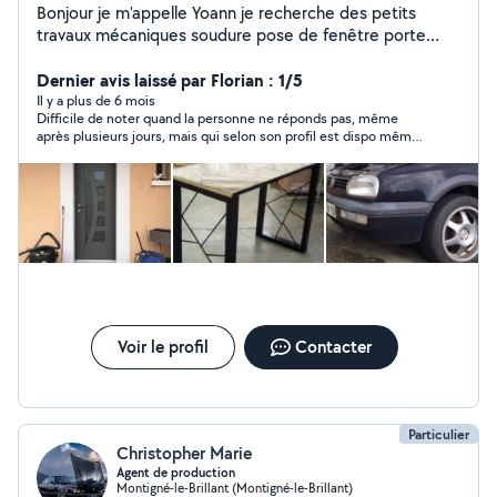
Bonjour je m'appelle Yoann je recherche des petits
travaux mécaniques soudure pose de fenêtre porte
d'entrée portail automatisé et plusieurs travaux manuels
fabrication de petit meuble en bois de palette et de
Dernier avis laissé par Florian : 1/5
l'acier sur mesure Restauration divers en cas de besoin
Il y a plus de 6 mois
Difficile de noter quand la personne ne réponds pas, même
je dispo les week-ends. Merci d'avance
après plusieurs jours, mais qui selon son profil est dispo même
le week-end .. En dehors de ça je ne sait pas s'il travaille bien.
Probablement.
Voir le profil
Contacter
Particulier
Christopher Marie
Agent de production
Montigné-le-Brillant (Montigné-le-Brillant)