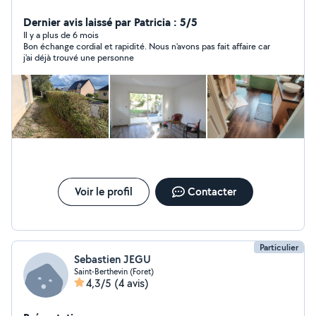
répondre à une demande assez variée. J'ai déjà rénové
plusieurs appartements de A à Z et je sais être
Dernier avis laissé par Patricia : 5/5
minutieux pour atteindre un résultat satisfaisant. De
Il y a plus de 6 mois
Bon échange cordial et rapidité. Nous n'avons pas fait affaire car
nature souriant et accueillant, je peux vous apporter
j'ai déjà trouvé une personne
mon aide sur tous les petits travaux d'aménagement, de
sol, de peinture, d'entretien extérieur, etc. Mon objectif
est toujours de repartir d'un chantier avec un sourire
partagé avec mon client.
Voir le profil
Contacter
Particulier
Sebastien JEGU
Saint-Berthevin (Foret)
4,3/5
(4 avis)