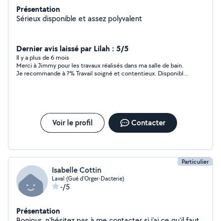
Présentation
Sérieux disponible et assez polyvalent
Dernier avis laissé par Lilah : 5/5
Il y a plus de 6 mois
Merci à Jimmy pour les travaux réalisés dans ma salle de bain.
Je recommande à ?% Travail soigné et contentieux. Disponible,
ponctuel et de plus fort sympathique
Voir le profil
Contacter
Particulier
Isabelle Cottin
Laval (Gué d'Orger-Dacterie)
-/5
Présentation
Bonjour, n'hésitez pas à me contacter si j'ai ce qu'il faut.