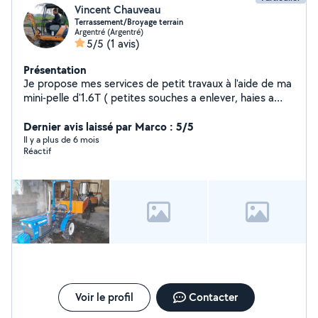
Vincent Chauveau
Terrassement/Broyage terrain
Argentré (Argentré)
5/5
(1 avis)
Présentation
Je propose mes services de petit travaux à l'aide de ma
mini-pelle d'1.6T ( petites souches a enlever, haies a
arracher, décaissement de terrain, petit terrassement
sachant que je possède une plaque vibrante et un
Dernier avis laissé par Marco : 5/5
laser..) mais aussi d'entretien extérieurs (broyage)
Il y a plus de 6 mois
Réactif
Voir le profil
Contacter