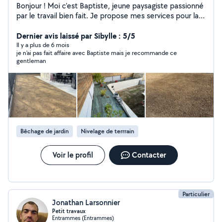
Bonjour ! Moi c'est Baptiste, jeune paysagiste passionné
par le travail bien fait. Je propose mes services pour la
taille de haies, tonte de pelouse, désherbage, entretien
complet de jardin et petits travaux extérieurs. Sérieux,
Dernier avis laissé par Sibylle : 5/5
ponctuel et soigneux, je suis à l'écoute de vos besoins
Il y a plus de 6 mois
je n'ai pas fait affaire avec Baptiste mais je recommande ce
pour un travail rapide et propre. Je me déplace dans un
gentleman
rayon de 50 km autour d'argentré 53. N'hésitez pas à
me contacter, réponse rapide garantie
Bêchage de jardin
Nivelage de terrrain
Voir le profil
Contacter
Particulier
Jonathan Larsonnier
Petit travaux
Entrammes (Entrammes)