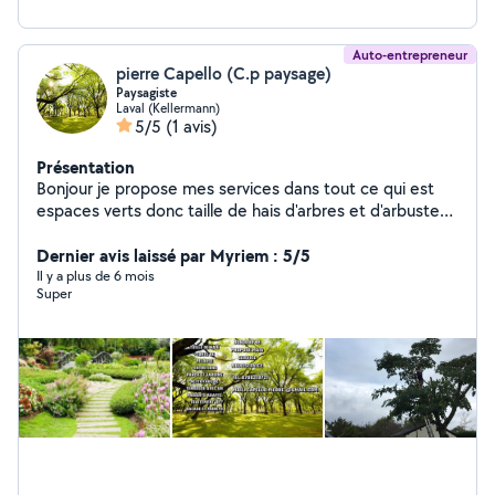
Auto-entrepreneur
pierre Capello (C.p paysage)
Paysagiste
Laval (Kellermann)
5/5
(1 avis)
Présentation
Bonjour je propose mes services dans tout ce qui est
espaces verts donc taille de hais d'arbres et d'arbustes
tonte de pelouse débroussaillage nettoyage de jardin
désherbage et aussi tout ce qui est entretien dans le
Dernier avis laissé par Myriem : 5/5
bâtiment traitement de toiture façades pignon muret
Il y a plus de 6 mois
Super
dallage avec un produit adapté à vos besoins et tous
travaux paysager cordialement MR Capello O780319721