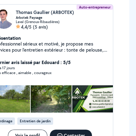
Auto-entrepreneur
Thomas Gaullier (ARBOTEK)
Arbotek Paysage
Laval (Grenoux-Ribaudières)
4,4/5
(5 avis)
ésentation
ofessionnel sérieux et motivé, je propose mes
vices pour l'entretien extérieur : tonte de pelouse,
roussaillage, taille de haies, nettoyage, petits
vaux et remise en état de terrain. Travail soigné,
rnier avis laissé par Edouard : 5/5
ctuel et réactif. Devis rapide et intervention
 a 17 jours
s efficace , aimable , courageux
icace.
rdinage
Entretien de jardin
Voir le profil
Contacter