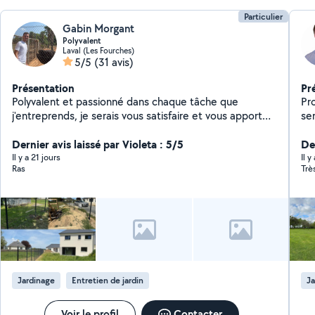
Particulier
Gabin Morgant
Polyvalent
Laval (Les Fourches)
5/5
(31 avis)
Présentation
Pr
Polyvalent et passionné dans chaque tâche que
Pr
j'entreprends, je serais vous satisfaire et vous apporter
ser
le maximum de mes compétences. Étant équipé et
déb
organisé je serais réaliser chaque prestation dans le
Dernier avis laissé par Violeta : 5/5
tra
De
temps accordé à des prix malin Domaine d'activité -
pon
Il y a 21 jours
Il y
Ras
Trè
rénovation / entretien / création d'espaces vert -
eff
location / achat de matériel -évacuation de déchets /
livraison de bien Et d'autres encore
Jardinage
Entretien de jardin
Ja
Voir le profil
Contacter