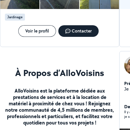
sur mesure selon les demandes spécifiques. Notre
engagement repose sur la qualité du service, le
respect des délais et une relation de confiance durable
Jardinage
avec nos clients. Nous mettons un point d'honneur à
offrir un accompagnement personnalisé, une grande
flexibilité d'intervention et des solutions adaptées à
Voir le profil
Contacter
chaque situation. Grâce à notre sens du service, notre
sérieux et notre capacité d'adaptation, nous avons
pour objectif de devenir un partenaire.
À Propos d’AlloVoisins
Pr
Je
AlloVoisins est la plateforme dédiée aux
prestations de services et à la location de
matériel à proximité de chez vous ! Rejoignez
Der
notre communauté de 4,5 millions de membres,
Il y
professionnels et particuliers, et facilitez votre
je 
quotidien pour tous vos projets !