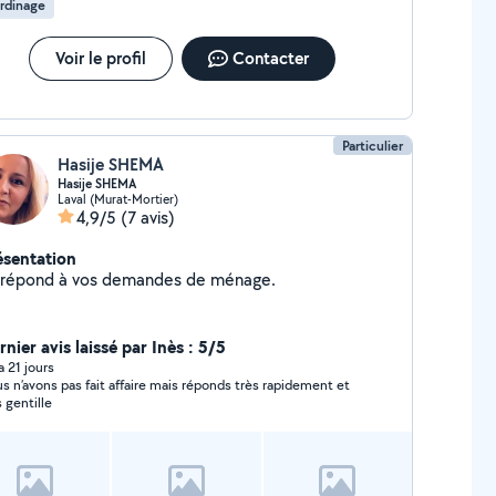
rdinage
Voir le profil
Contacter
Particulier
Hasije SHEMA
Hasije SHEMA
Laval (Murat-Mortier)
4,9/5
(7 avis)
ésentation
 répond à vos demandes de ménage.
nier avis laissé par Inès : 5/5
 a 21 jours
s n’avons pas fait affaire mais réponds très rapidement et
s gentille