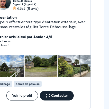
Thibault Delais
Argentré (Argentré)
4,3/5
(8 avis)
ésentation
 peux effectuer tout type d'entretien extérieur, avec
ns intervalles régulier Tonte Débroussaillage
bitage de bois (et/ou le ranger si besoin)
rnier avis laissé par Annie : 4/5
Désherbage Évacuation des déchets verts ou autres
 a 4 mois
 bien !
rdinage
Semis de pelouse
Voir le profil
Contacter