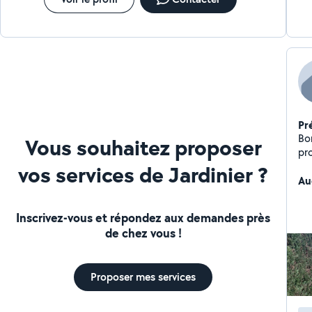
Pr
Bo
Vous souhaitez proposer
pr
ja
vos services de Jardinier ?
à j
Au
Inscrivez-vous et répondez aux demandes près
de chez vous !
Proposer mes services