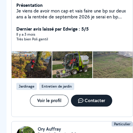
Présentation
Je viens de avoir mon cap et vais faire une bp sur deux
ans a la rentrée de septembre 2026 je serai en bp
première année Je propose mes services d'entretien
d'espace vert de petit élagage de plantation d'arbuste
Dernier avis laissé par Edwige : 5/5
et de plante Je prends 12euros de l'heure Pour
Il y a 3 mois
Très bien Poli gentil
l'évacuation des déchets Je prends 12 euros de l'heure
Et je facture mon essence que j'utilise pour mes
machines Et tout achat de matériel a votre demande
sera facturé
Jardinage
Entretien de jardin
Voir le profil
Contacter
Particulier
Ory Auffray