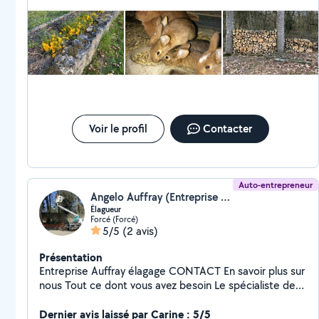
recommande
exemple, rangé du bois de chauffage, Ménage
intérieur, Désherber un parterre de fleur, Entretenir une
pelouse, Démonter une couverture et une charpente,
Ou encore garder votre animal de compagnie, Je vous
remercie par avance de votre confiance N'hésitez pas
à me contacter au 06-82-95-27-81
Voir le profil
Contacter
Auto-entrepreneur
Angelo Auffray (Entreprise Auffray)
Élagueur
Forcé (Forcé)
5/5
(2 avis)
Présentation
Entreprise Auffray élagage CONTACT En savoir plus sur
nous Tout ce dont vous avez besoin Le spécialiste de
l'élagage et l'abattage en Mayenne Située à St-
Berthevin en Mayenne, l'entreprise Auffray Élagage
Dernier avis laissé par Carine : 5/5