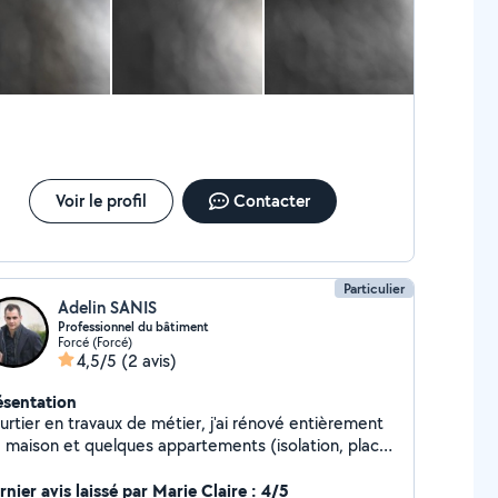
Voir le profil
Contacter
Particulier
Adelin SANIS
Professionnel du bâtiment
Forcé (Forcé)
4,5/5
(2 avis)
ésentation
urtier en travaux de métier, j'ai rénové entièrement
 maison et quelques appartements (isolation, placo,
mberie, électricité, peinture, parquet, carrelage,
le de bain, cuisine, etc.). J'aime les travaux quels
nier avis laissé par Marie Claire : 4/5