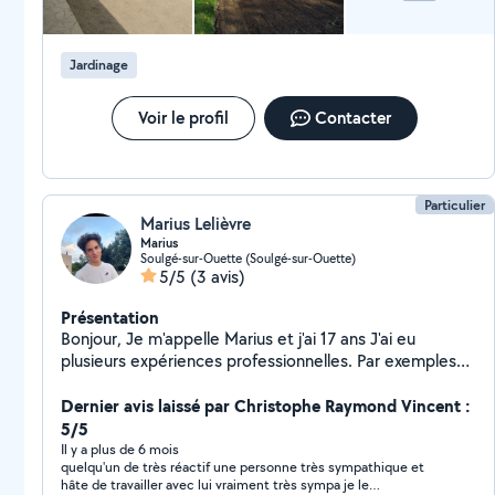
Jardinage
Voir le profil
Contacter
Particulier
Marius Lelièvre
Marius
Soulgé-sur-Ouette (Soulgé-sur-Ouette)
5/5
(3 avis)
Présentation
Bonjour, Je m'appelle Marius et j'ai 17 ans J'ai eu
plusieurs expériences professionnelles. Par exemples
j'ai travaillé 3 mois dans un château en tant que jardinier
l'été dernier. J'effectue régulièrement des travaux Allo
Dernier avis laissé par Christophe Raymond Vincent :
voisins, je suis courageux et volontaire pour tous types
5/5
de demandes. Le travail qui me sera demandé sera
Il y a plus de 6 mois
quelqu'un de très réactif une personne très sympathique et
toujours fait correctement et dans les temps. J'ai les
hâte de travailler avec lui vraiment très sympa je le
compétences pour tous types de travail, comme par