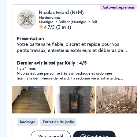
Auto-entrepreneur
Nicolas Ferard (NFM)
Multiservices
Montigné-le-Brillant (Montigné-le-Brillant)
4,7/5
(3 avis)
Présentation
Votre partenaire fiable, discret et rapide pour vos
petits travaux, entretiens extérieurs et débarras de
maisons. Aux alentours de Laval (environ 15km).
Dernier avis laissé par Kelly : 4/5
Il y a 1 mois
Nicolas est une personne très sympathique et ordonnée
hormis la demi-heure de retard. Il a redonné vie à notre jardin,
malgré le gros travail qu'il y avait. Nous ferons appel à Nicolas
dès le mois prochain et le prendrons très régulièrement. Je le
recommande fortement malgré une entreprise ouverte depuis
peu. donner lui une chance comme moi de vous prouvez sont
travail :)
Jardinage
Entretien de jardin
Voir le profil
Contacter