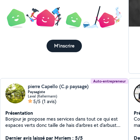
M'inscrire
Auto-entrepreneur
pierre Capello (C.p paysage)
Paysagiste
Laval (Kellermann)
5/5
(1 avis)
Présentation
Pr
Bonjour je propose mes services dans tout ce qui est
Co
espaces verts donc taille de hais d'arbres et d'arbustes
ma
tonte de pelouse débroussaillage nettoyage de jardin
plo
désherbage et aussi tout ce qui est entretien dans le
Dernier avis laissé par Myriem : 5/5
sal
Der