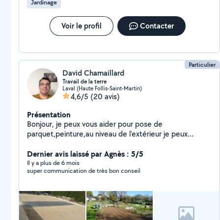
Jardinage
Voir le profil
Contacter
Particulier
David Chamaillard
Travail de la terre
Laval (Haute Follis-Saint-Martin)
4,6/5
(20 avis)
Présentation
Bonjour, je peux vous aider pour pose de
parquet,peinture,au niveau de l'extérieur je peux
tailler,tondre labourer créer une pelouse... Je peux
vous louer, Karcher, débroussailleuse, souffleur, taille
Dernier avis laissé par Agnès : 5/5
haie, rouleau et autres outils de jardinage.
Il y a plus de 6 mois
super communication de très bon conseil
Cordialement. ATTENTION, JE Ne Peux Répondre Que
3 Fois Dans Le Mois. Donc si je ne réponds pas c'est
que j' ai dépassé mon quota... Désolé.