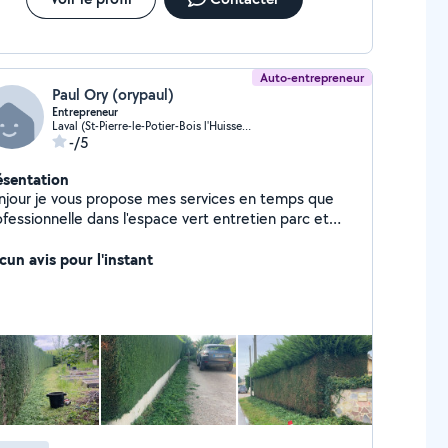
Auto-entrepreneur
Paul Ory (orypaul)
Entrepreneur
Laval (St-Pierre-le-Potier-Bois l'Huisserie)
-/5
ésentation
njour je vous propose mes services en temps que
ofessionnelle dans l'espace vert entretien parc et
rdin nous effectuant aussi tout se que et placo bande
oint peinture nettoyage de toiture et façades dalles
cun avis pour l'instant