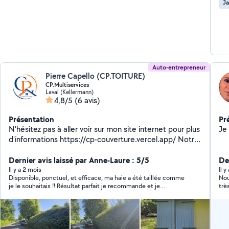
Ja
Auto-entrepreneur
Pierre Capello (CP.TOITURE)
CP.Multiservices
Laval (Kellermann)
4,8/5
(6 avis)
Présentation
Pr
N'hésitez pas à aller voir sur mon site internet pour plus
Je
d'informations https://cp-couverture.vercel.app/ Notre
mission est d'apporter des solutions pratiques, fiables
et efficaces pour simplifier le quotidien et répondre
Dernier avis laissé par Anne-Laure : 5/5
Der
aux besoins ponctuels ou réguliers de nos clients.
Il y a 2 mois
Il y
Disponible, ponctuel, et efficace, ma haie a été taillée comme
Nou
Polyvalents et réactifs, nous intervenons dans
je le souhaitais !! Résultat parfait je recommande et je
trè
différents domaines tels que l'entretien et la
repasserai par ce jeune homme
maintenance, les petits travaux, l'aide logistique, le
nettoyage, l'accompagnement administratif, les
services d'assistance ou encore diverses prestations