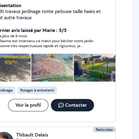
ésentation
ti travaux jardinage tonte pelouse taille haies et
ut autre travaux
rnier avis laissé par Marie : 5/5
y a plus de 6 mois
llaume est intervenu ce matin pour bêcher notre jardin.
sonne très respectueuse rapide et rigoureux. je
ommande notamment les services en directe à une proche
famille.
rdinage
Potager à entretenir
Voir le profil
Contacter
Particulier
Thibault Delais