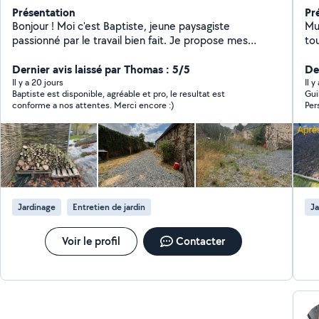
Présentation
Pr
Bonjour ! Moi c'est Baptiste, jeune paysagiste
Mul
passionné par le travail bien fait. Je propose mes
to
services pour la taille de haies, tonte de pelouse,
désherbage, entretien complet de jardin et petits
Dernier avis laissé par Thomas : 5/5
De
travaux extérieurs. Sérieux, ponctuel et soigneux, je
Il y a 20 jours
Il 
Baptiste est disponible, agréable et pro, le resultat est
Gui
suis à l'écoute de vos besoins pour un travail rapide et
conforme a nos attentes. Merci encore :)
Per
propre. Je me déplace dans un rayon de 50 km autour
rec
d'argentré 53. N'hésitez pas à me contacter, réponse
de 
rapide garantie
Jardinage
Entretien de jardin
Ja
Voir le profil
Contacter