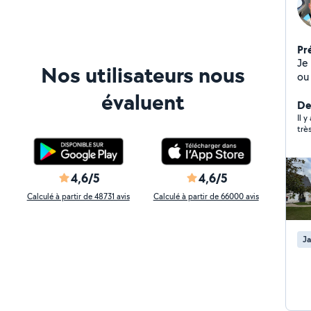
Pr
Je
Nos utilisateurs nous
ou sa
Dé
évaluent
De
Il y
très
4,6/5
4,6/5
Calculé à partir de 48731 avis
Calculé à partir de 66000 avis
Ja