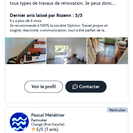
tous types de travaux de rénovation. Je peux donc
répondre à une demande assez variée. J'ai déjà rénové
plusieurs appartements de A à Z et je sais être
Dernier avis laissé par Rozenn : 5/5
minutieux pour atteindre un résultat satisfaisant. De
Il y a plus de 6 mois
Je recommande à 100% la société Optimo. Travail propre et
nature souriant et accueillant, je peux vous apporter
soigné, réactivité, communication, tout à été parfait de la
mon aide sur tous les petits travaux d'aménagement, de
première prise de contact à la fin du service demandé.
sol, de peinture, d'entretien extérieur, etc. Mon objectif
est toujours de repartir d'un chantier avec un sourire
partagé avec mon client.
Voir le profil
Contacter
Particulier
Pascal Ménétrier
Particulier
Changé (Rive Gauche)
5/5
(1 avis)