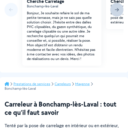
Cherche Carrelage
Cherche 
Bonchamp-lès-Laval
Bonchamp-l
Bonjour, Je souhaite refaire le sol de ma
Bonjour, je
petite terrasse, mais je ne sais pas quelle
pose de tr
solution choisir. J'hésite entre des dalles
extérieur
PVC clipsables, du gazon synthétique, du
carrelage clipsable ou une autre idée. Je
recherche quelqu'un qui pourrait me
conseiller et, si possible, réaliser la pose.
Mon objectif est d'obtenir un rendu
moderne et facile d'entretien. N'hésitez pas
à me contacter avec vos idées, des photos
de réalisations ou un devis. Merci !
Prestations de services
Carreleurs
Mayenne
Bonchamp-lès-Laval
Carreleur à Bonchamp-lès-Laval : tout
ce qu’il faut savoir
Tenté par la pose de carrelage en intérieur ou en extérieur,