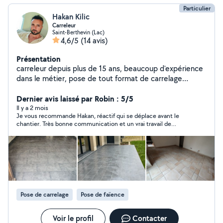
Particulier
Hakan Kilic
Carreleur
Saint-Berthevin (Lac)
4,6/5
(14 avis)
Présentation
carreleur depuis plus de 15 ans, beaucoup d'expérience
dans le métier, pose de tout format de carrelage
intérieur-extérieur, rénovation ou neuf, pose de
carrelage collé et/ou scellé ( sur chape traditionnelle ),
Dernier avis laissé par Robin : 5/5
pose de tout type de faïence salle de bain, baignoire,
Il y a 2 mois
Je vous recommande Hakan, réactif qui se déplace avant le
réalisation de douche à l'italienne etc...
chantier. Très bonne communication et un vrai travail de
professionnel.
Pose de carrelage
Pose de faïence
Voir le profil
Contacter