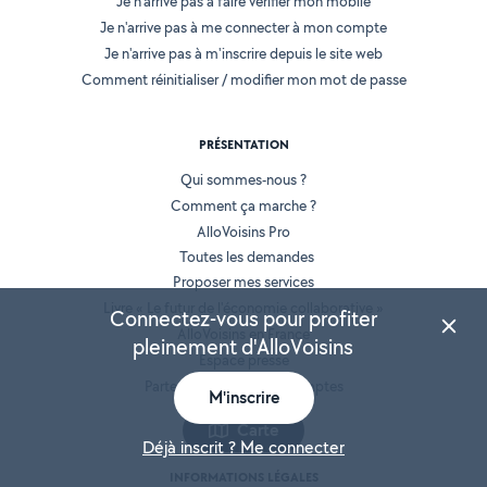
Je n'arrive pas à faire vérifier mon mobile
Je n'arrive pas à me connecter à mon compte
Je n'arrive pas à m'inscrire depuis le site web
Comment réinitialiser / modifier mon mot de passe
PRÉSENTATION
Qui sommes-nous ?
Comment ça marche ?
AlloVoisins Pro
Toutes les demandes
Proposer mes services
Livre « Le futur de l'économie collaborative »
Connectez-vous pour profiter
AlloVoisins en France
pleinement d'AlloVoisins
Espace presse
Partenaires et Grands Comptes
M'inscrire
Recrutement
Carte
Déjà inscrit ? Me connecter
INFORMATIONS LÉGALES