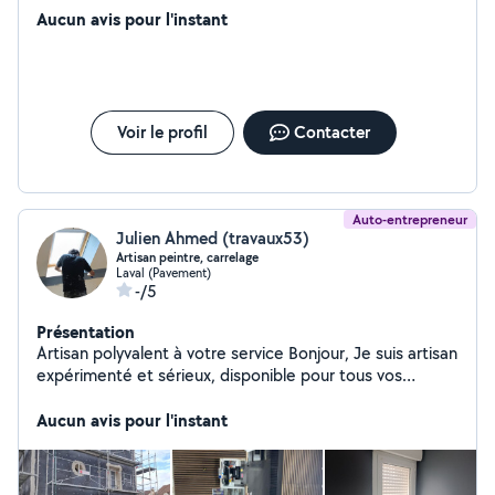
Aucun avis pour l'instant
Voir le profil
Contacter
Auto-entrepreneur
Julien Ahmed (travaux53)
Artisan peintre, carrelage
Laval (Pavement)
-/5
Présentation
Artisan polyvalent à votre service Bonjour, Je suis artisan
expérimenté et sérieux, disponible pour tous vos
travaux : Peinture intérieure et extérieure Pose de
plaques de plâtre (placo) et bandes Carrelage et
Aucun avis pour l'instant
faïence Revêtements de sols (parquet, lino, stratifié,
etc.) Rénovation et ravalement de façade Travail
soigné, respect des délais et des clients. N'hésitez pas