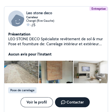
Entreprise
Leo stone deco
Carreleur
Changé (Rive Gauche)
-/5
Présentation
LEO STONE DECO Spécialiste revêtement de sol & mur
Pose et fourniture de: Carrelage intérieur et extérieur
Pierre de parement Travertin Brique de décorative Pose
neuf et rénovation travail soigné -conseils personnalisé
Aucun avis pour l'instant
Showroom a changé à côté du Leclerc Drive changé
Devis gratuit - intervation rapide
Pose de carrelage
Voir le profil
Contacter