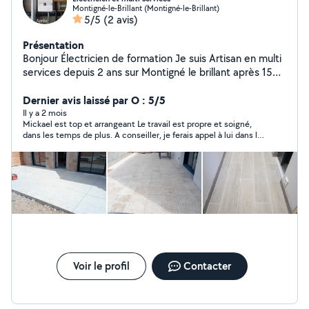
Montigné-le-Brillant (Montigné-le-Brillant)
5/5
(2 avis)
Présentation
Bonjour Électricien de formation Je suis Artisan en multi
services depuis 2 ans sur Montigné le brillant après 15
ans en tant que technicien de service généraux pour
une grande société ( électricité générale et haute
Dernier avis laissé par O : 5/5
tension, plomberie, placo, carrelage , peinture, montage
Il y a 2 mois
Mickael est top et arrangeant Le travail est propre et soigné,
de meubles...)
dans les temps de plus. A conseiller, je ferais appel à lui dans le
futur
Voir le profil
Contacter