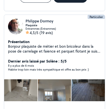
Particulier
Philippe Dormoy
Plaquiste
Entrammes (Entrammes)
4,3/5
(19 avis)
Présentation
Bonjour plaquiste de métier et bon bricoleur dans la
pose de carrelage et faience et parquet flotant je suis
dynamique ponctuel et a l'écoute mon travail es soigné
et propre
Dernier avis laissé par Solène : 5/5
Il y a plus de 6 mois
Habite trop loin mais très sympathique et offre au bon prix :)