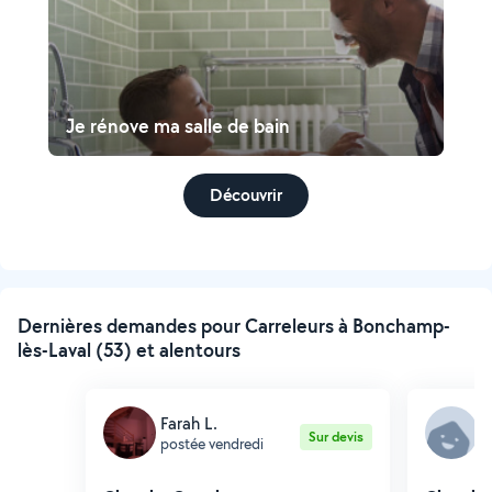
Je rénove ma salle de bain
Découvrir
Dernières demandes pour Carreleurs à Bonchamp-
lès-Laval (53) et alentours
Farah L.
J
Sur devis
postée vendredi
p