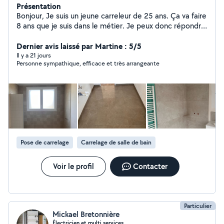
Présentation
Bonjour, Je suis un jeune carreleur de 25 ans. Ça va faire
8 ans que je suis dans le métier. Je peux donc répondre
à tout ce qui concerne le carrelage, faïence, terrasse
collée ou du plot. Je fais également la pose de parquet
Dernier avis laissé par Martine : 5/5
ou le sol PVC. N'hésitez pas à aller voir les photos de
Il y a 21 jours
Personne sympathique, efficace et très arrangeante
mes réalisations ainsi que les avis. Au plaisir de faire
affaire avec vous.
Pose de carrelage
Carrelage de salle de bain
Voir le profil
Contacter
Particulier
Mickael Bretonnière
Électricien et multi services