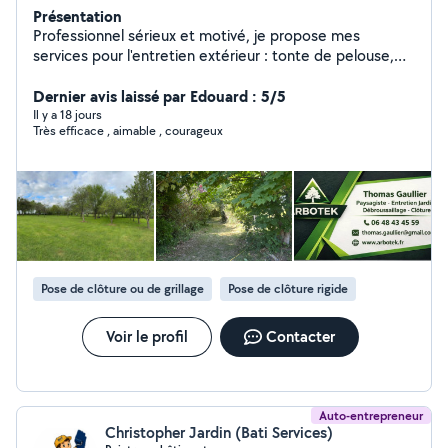
Présentation
Professionnel sérieux et motivé, je propose mes
services pour l'entretien extérieur : tonte de pelouse,
débroussaillage, taille de haies, nettoyage, petits
travaux et remise en état de terrain. Travail soigné,
Dernier avis laissé par Edouard : 5/5
ponctuel et réactif. Devis rapide et intervention
Il y a 18 jours
Très efficace , aimable , courageux
efficace.
Pose de clôture ou de grillage
Pose de clôture rigide
Voir le profil
Contacter
Auto-entrepreneur
Christopher Jardin (Bati Services)