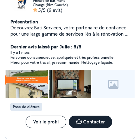
Peintre en bâtiment
Changé (Rive Gauche)
5/5
(2 avis)
Présentation
Découvrez Bati Services, votre partenaire de confiance
pour une large gamme de services liés à la rénovation et
à l'entretien. - J'offre des services complets de
nettoyage façade maison, nettoyage toiture peinture
Dernier avis laissé par Julie : 5/5
hydro extérieur, peinture intérieur déco bricolage. -
Il y a 1 mois
Personne consciencieuse, appliquée et très professionnelle.
Intervention pour réparation gouttière et toiture
Merci pour votre travail, je recommande. Nettoyage façade.
changement d'ardoise ou tuile ainsi que des petits
travaux de charpente. - Nettoyage gouttière, panneau
solaire, vélux, fenêtre, baie vitré, terrasse, bâtiment
J'offre d'autres services dans ma description avec les
compétences requises. Comptez sur moi pour des
interventions efficaces, faites appel à Bati Services pour
des travaux fiables et soignés.
Pose de clôture
Voir le profil
Contacter