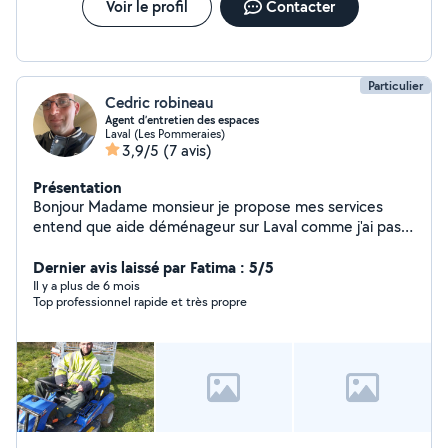
Voir le profil
Contacter
Particulier
Cedric robineau
Agent d’entretien des espaces
Laval (Les Pommeraies)
3,9/5
(7 avis)
Présentation
Bonjour Madame monsieur je propose mes services
entend que aide déménageur sur Laval comme j'ai pas
le permis J'ai travaillé 8 ans dans ce métier pour
demeco
Dernier avis laissé par Fatima : 5/5
Il y a plus de 6 mois
Top professionnel rapide et très propre