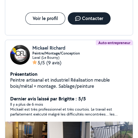
Voir le profil
Contacter
Auto-entrepreneur
Mickael Richard
Peintre/Montage/Conception
Laval (Le Bourny)
5/5
(9 avis)
Présentation
Peintre artisanal et industriel Réalisation meuble
bois/métal + montage. Sablage/peinture
Dernier avis laissé par Brigitte : 5/5
Il y a plus de 6 mois
Mickaël est très professionnel et très courtois. Le travail est
parfaitement exécuté malgré les difficultés rencontrées… les
travaux de rénovation réservent souvent des surprises au
montage ?. Je recommande sans aucune hésitation.