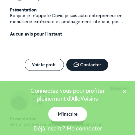
Présentation
Bonjour je m'appelle David je suis auto entrepreneur en
menuiserie extérieure et aménagement intérieur, pose
du parquet
Aucun avis pour l'instant
Voir le profil
Contacter
Particulier
Connectez-vous pour profiter
Paul G
pleinement d'AlloVoisins
Laval (Hilard)
-/5
M'inscrire
Présentation
Carte
Je n'ai pas encore renseigné ma présentation.
Déjà inscrit ? Me connecter