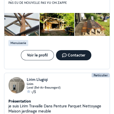
PAS EU DE NOUVELLE PAS VU ON ZAPPE
faire du bricolage. Disponible et réactif pour tous vos
petits et grands projets/besoins. de la réparation a la
constrution en passant par la modélisation et l'étude de
votre projet.
Menuiserie
Voir le profil
Contacter
Particulier
Lirim Llugiqi
Lirim
Laval (Bel-Air-Beauregard)
-/5
Présentation
je suis Lirim Travaille Dans Penture Parquet Nettoyage
Maison jardinage meuble