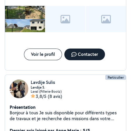
location / achat de matériel -évacuation de déchets /
livraison de bien Et d'autres encore
Voir le profil
Contacter
Particulier
Lavdije Sulis
Lavdije S.
Laval (Pillerie-Bootz)
3,8/5
(8 avis)
Présentation
Bonjour à tous Je suis disponible pour différents types
de travaux et je recherche des missions dans votre
secteur. Grand ménage (maison, appartement, fin de
chantier) Aide au déménagement (chargement,
Dernier avis laissé par Anne Marie : 5/5