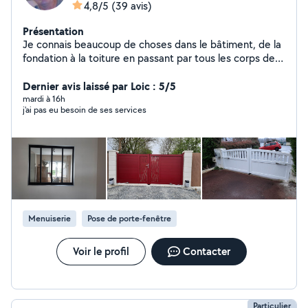
4,8/5
(39 avis)
Présentation
Je connais beaucoup de choses dans le bâtiment, de la
fondation à la toiture en passant par tous les corps de
métiers. Electronicien de métier (dépanneur tv et
électronique grand public ,un peu indus , 30 ans) puis
Dernier avis laissé par Loic : 5/5
technicien en automatisme d'ouverture 12 ans, portail ,
mardi à 16h
j'ai pas eu besoin de ses services
portes de garage, volets roulants , volets roulants de
velux ,stores bannes, menuiserie(portes ,fenêtres, baies
vitrées, vitrines) ,vitrage, serrurerie etc. Travailler le bois
est aussi une passion pour moi ,voir photo ci-contre,
pose d'automatisme, portails, interphonie, menuiseries
etc.
Menuiserie
Pose de porte-fenêtre
Voir le profil
Contacter
Particulier