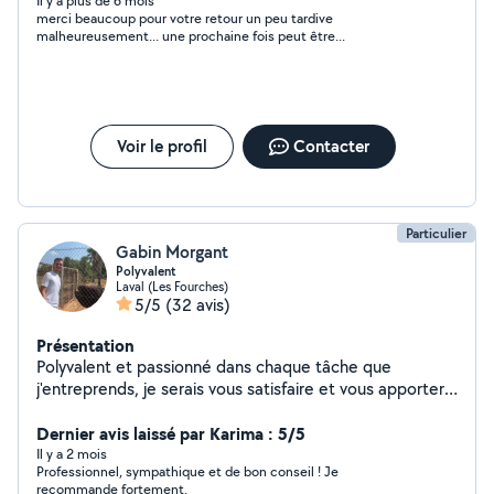
Il y a plus de 6 mois
merci beaucoup pour votre retour un peu tardive
malheureusement... une prochaine fois peut être...
Voir le profil
Contacter
Particulier
Gabin Morgant
Polyvalent
Laval (Les Fourches)
5/5
(32 avis)
Présentation
Polyvalent et passionné dans chaque tâche que
j'entreprends, je serais vous satisfaire et vous apporter
le maximum de mes compétences. Étant équipé et
organisé je serais réaliser chaque prestation dans le
Dernier avis laissé par Karima : 5/5
temps accordé à des prix malin Domaine d'activité -
Il y a 2 mois
Professionnel, sympathique et de bon conseil ! Je
rénovation / entretien / création d'espaces vert -
recommande fortement.