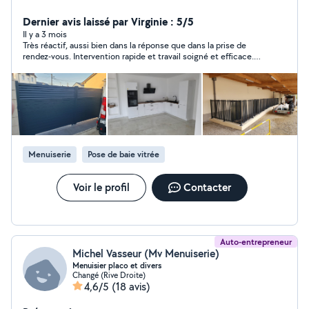
intérieur et extérieur je suis une personne qui prend soin
de ce qu'il fait, vous pouvez voir par vous-même avec
Dernier avis laissé par Virginie : 5/5
mes commentaires et mes avis.
Il y a 3 mois
Très réactif, aussi bien dans la réponse que dans la prise de
rendez-vous. Intervention rapide et travail soigné et efficace.
Devis très correct. Personne à l’écoute, sérieuse et très
professionnelle. Je recommande.
Menuiserie
Pose de baie vitrée
Voir le profil
Contacter
Auto-entrepreneur
Michel Vasseur (Mv Menuiserie)
Menuisier placo et divers
Changé (Rive Droite)
4,6/5
(18 avis)