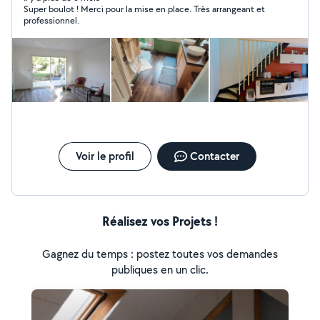
Super boulot ! Merci pour la mise en place. Très arrangeant et
nature souriant et accueillant, je peux vous apporter
professionnel.
mon aide sur tous les petits travaux d'aménagement, de
sol, de peinture, d'entretien extérieur, etc. Mon objectif
est toujours de repartir d'un chantier avec un sourire
partagé avec mon client.
Voir le profil
Contacter
Réalisez vos Projets !
Gagnez du temps : postez toutes vos demandes
publiques en un clic.