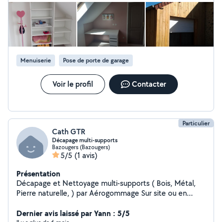
Menuiserie
Pose de porte de garage
Voir le profil
Contacter
Particulier
Cath GTR
Décapage multi-supports
Bazougers (Bazougers)
5/5
(1 avis)
Présentation
Décapage et Nettoyage multi-supports ( Bois, Métal,
Pierre naturelle, ) par Aérogommage Sur site ou en
atelier selon la demande Intervention sur un périmètre
de 50 km
Dernier avis laissé par Yann : 5/5