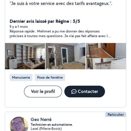
"Je suis à votre service avec des tarifs avantageux.".
Dernier avis laissé par Régine : 5/5
Il y a 1 mois
Réponse rapide . Mehmet a pu me donner des réponses
précises à toutes mes questions. Je n’ai pas fait affaire avec lui
parce que la fenêtre à changer doit être fabriquée sur mesure,
malheureusement Leroy Merlin ne peut pas la fabriquer car les
cotes sont trop petites par rapport à leur limite de fabrication
sur mesure.
Menuiserie
Pose de fenêtre
Voir le profil
Contacter
Particulier
Geo Nerré
Technicien en automatisme.
Laval (Pillerie-Bootz)