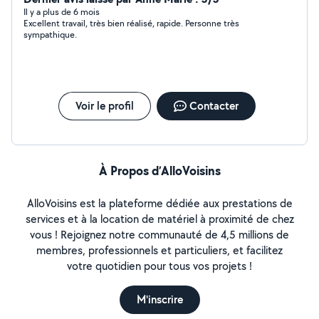
déchargement, manutention) Petits travaux de
Il y a plus de 6 mois
Excellent travail, très bien réalisé, rapide. Personne très
bricolage et montage de meubles Entretien intérieur et
sympathique.
extérieur Je suis une personne sérieuse, ponctuelle,
motivée et soigneuse. Je me déplace selon vos besoins
et je suis disponible rapidement. N'hésitez pas à me
contacter en message privé pour plus d'informations ou
pour un devis. Merci et à bientôt !
Voir le profil
Contacter
À Propos d’AlloVoisins
AlloVoisins est la plateforme dédiée aux prestations de
services et à la location de matériel à proximité de chez
vous ! Rejoignez notre communauté de 4,5 millions de
membres, professionnels et particuliers, et facilitez
votre quotidien pour tous vos projets !
M'inscrire