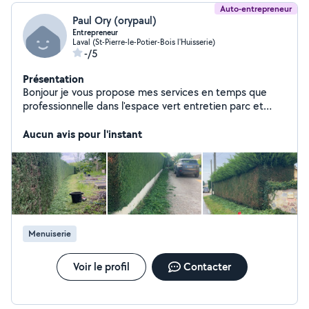
Auto-entrepreneur
Paul Ory (orypaul)
Entrepreneur
Laval (St-Pierre-le-Potier-Bois l'Huisserie)
-/5
Présentation
Bonjour je vous propose mes services en temps que
professionnelle dans l'espace vert entretien parc et
jardin nous effectuant aussi tout se que et placo bande
à joint peinture nettoyage de toiture et façades dalles
Aucun avis pour l'instant
Menuiserie
Voir le profil
Contacter