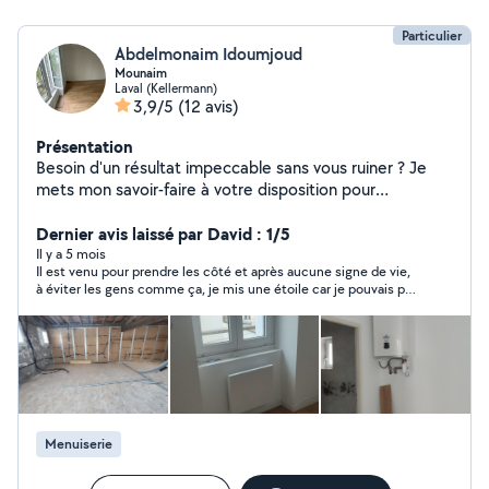
Particulier
Abdelmonaim Idoumjoud
Mounaim
Laval (Kellermann)
3,9/5
(12 avis)
Présentation
Besoin d'un résultat impeccable sans vous ruiner ? Je
mets mon savoir-faire à votre disposition pour
transformer votre intérieur. Mon but est votre
satisfaction et un chantier propre. Travail de qualité
Dernier avis laissé par David : 1/5
garanti.
Il y a 5 mois
Il est venu pour prendre les côté et après aucune signe de vie,
à éviter les gens comme ça, je mis une étoile car je pouvais pas
passer
Menuiserie