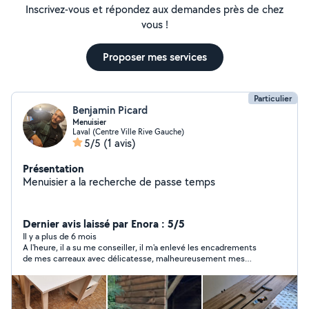
Inscrivez-vous et répondez aux demandes près de chez
vous !
Proposer mes services
Particulier
Benjamin Picard
Menuisier
Laval (Centre Ville Rive Gauche)
5/5
(1 avis)
Présentation
Menuisier a la recherche de passe temps
Dernier avis laissé par Enora : 5/5
Il y a plus de 6 mois
A l'heure, il a su me conseiller, il m'a enlevé les encadrements
de mes carreaux avec délicatesse, malheureusement mes
nouveaux carreaux n'étaient pas de la bonne taille donc il n'a
pas pu les poser. je recommande tout de même car cela se
remarque qu'il connaît ce qu'il fait