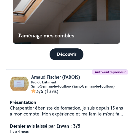
J'aménage mes combles
Découvrir
Auto-entrepreneur
Arnaud Fischer (fABOIS)
Pro du bâtiment
Saint-Germain-le-Fouilloux (Saint-Germain-le-Fouilloux)
3/5
(1 avis)
Présentation
Charpentier ébeniste de formation, je suis depuis 15 ans
a mon compte. Mon expérience et ma famille m'ont fait
toucher a tout les domaines du batiments. J'ai une
grande prédisposition pour des projets et des matériaux
Dernier avis laissé par Erwan : 3/5
durables et cohérents. J'aime transmettre mon savoir
Il y a 4 mois