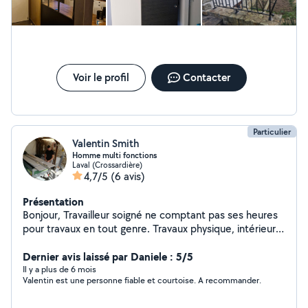
Voir le profil
Contacter
Particulier
Valentin Smith
Homme multi fonctions
Laval (Crossardière)
4,7/5
(6 avis)
Présentation
Bonjour, Travailleur soigné ne comptant pas ses heures
pour travaux en tout genre. Travaux physique, intérieur,
extérieur, aide aux personnes, sport,... en fonction de
mes compétences : - Peinture/Tapisserie -
Dernier avis laissé par Daniele : 5/5
Jardinage/Nettoyage terasse, Taille haie, ect - Cuisine
Il y a plus de 6 mois
Valentin est une personne fiable et courtoise. A recommander.
studio - Parquet/Sol - Montage de meubles -
Maçonnerie simple/Piquetage/Enduit - Électricité