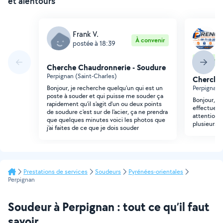
et alentours
Frank V.
P
À convenir
postée à 18:39
p
Sur devis
Cherche Chaudronnerie - Soudure
Perpignan (Saint-Charles)
Cherche
Bonjour, je recherche quelqu'un qui est un
Perpignan 
poste à souder et qui puisse me souder ça
Bonjour, j
rapidement qu'il s'agit d'un ou deux points
effectuer 
de soudure c'est sur de l'acier, ça ne prendra
attention f
que quelques minutes voici les photos que
plusieurs p
j'ai faites de ce que je dois souder
Prestations de services
Soudeurs
Pyrénées-orientales
Perpignan
Soudeur à Perpignan : tout ce qu’il faut
savoir