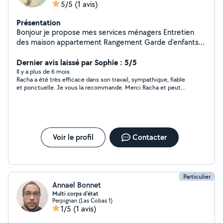
5/5
(1 avis)
Présentation
Bonjour je propose mes services ménagers Entretien
des maison appartement Rangement Garde d'enfants
Déplacement dans tous le département 66 Je suis
qulqun de confiance et de sérieux merci
Dernier avis laissé par Sophie : 5/5
Il y a plus de 6 mois
Racha a été très efficace dans son travail, sympathique, fiable
et ponctuelle. Je vous la recommande. Merci Racha et peut
être à bientôt
Voir le profil
Contacter
Particulier
Annael Bonnet
Multi corps d'état
Perpignan (Las Cobas 1)
1/5
(1 avis)