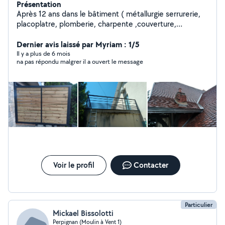
Présentation
Après 12 ans dans le bâtiment ( métallurgie serrurerie,
placoplatre, plomberie, charpente ,couverture,
maçonnerie, climatisation) j'ai travaillé huit ans en
entretien du bâtiment. Je ne fais ni peinture ni carrelage
Dernier avis laissé par Myriam : 1/5
par choix.
Il y a plus de 6 mois
na pas répondu malgrer il a ouvert le message
Voir le profil
Contacter
Particulier
Mickael Bissolotti
Perpignan (Moulin à Vent 1)