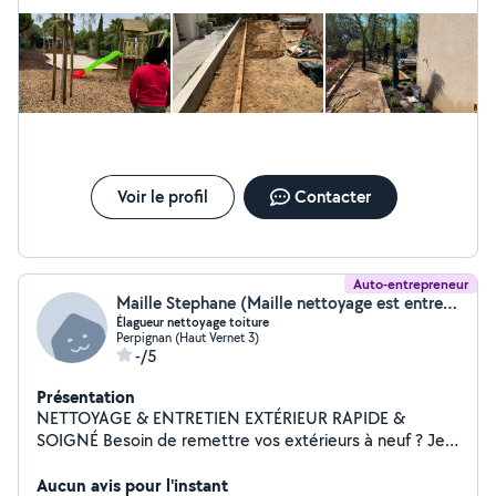
Voir le profil
Contacter
Auto-entrepreneur
Maille Stephane (Maille nettoyage est entretien)
Élagueur nettoyage toiture
Perpignan (Haut Vernet 3)
-/5
Présentation
NETTOYAGE & ENTRETIEN EXTÉRIEUR RAPIDE &
SOIGNÉ Besoin de remettre vos extérieurs à neuf ? Je
vous propose mes services sérieux et efficaces à prix
correct Mes prestations : - Nettoyage toiture (mousse,
Aucun avis pour l'instant