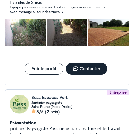
appartement.
Il y a plus de 6 mois
Équipe professionnel avec tout outillages adéquat. Finition
avec ménage autour des travaux.
Voir le profil
Contacter
Entreprise
Bess Espaces Vert
Jardinier paysagiste
Saint-Estève (Pierre Droite)
5/5
(2 avis)
Présentation
jardinier Paysagiste Passionné par la nature et le travail