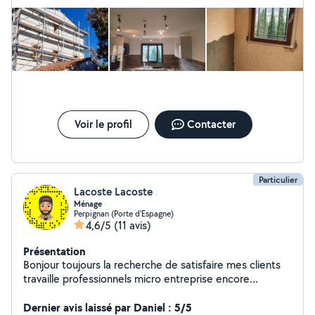
Voir le profil
Contacter
Particulier
Lacoste Lacoste
Ménage
Perpignan (Porte d'Espagne)
4,6/5
(11 avis)
Présentation
Bonjour toujours la recherche de satisfaire mes clients
travaille professionnels micro entreprise encore
d'ouverture avec tout l'équipement nécessaire pour la
remise en état et entretien des bâtiments maison
Dernier avis laissé par Daniel : 5/5