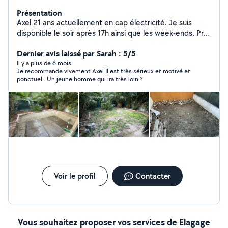
Présentation
Axel 21 ans actuellement en cap électricité. Je suis
disponible le soir après 17h ainsi que les week-ends. Prêt
pour tout type de travaux. (Déménagement, nettoyage,
jardinage etc)
Dernier avis laissé par Sarah : 5/5
Il y a plus de 6 mois
Je recommande vivement Axel Il est très sérieux et motivé et
ponctuel . Un jeune homme qui ira très loin ?
Voir le profil
Contacter
Vous souhaitez proposer vos services de Elagage