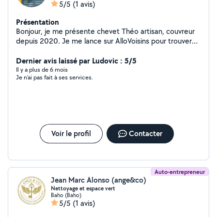
5/5
(1 avis)
Présentation
Bonjour, je me présente chevet Théo artisan, couvreur
depuis 2020. Je me lance sur AlloVoisins pour trouver
plus de clients et vous satisfaire. Je vous laisse entre
vos mains pour entretenir vos chez vous. Merci à bientôt
Dernier avis laissé par Ludovic : 5/5
Il y a plus de 6 mois
Je n’ai pas fait à ses services.
Voir le profil
Contacter
Auto-entrepreneur
Jean Marc Alonso (ange&co)
Nettoyage et espace vert
Baho (Baho)
5/5
(1 avis)