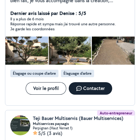
bien fait, je vous accompagne dans la création,
l'aménagement et l'entretien de vos espaces verts.
Jardins privés | Espaces publics | Massifs fleuris | Taille,
Dernier avis laissé par Denise : 5/5
tonte, débroussaillage, élagage Chaque projet est
Il y a plus de 6 mois
Réponse rapide et sympa mais j'ai trouvé une autre personne.
unique : je mets tout mon savoir-faire pour faire de
Je garde les coordonnées
votre jardin un lieu de vie agréable et harmonieux.
Élagage ou coupe d'arbre
Élaguage d'arbre
Voir le profil
Contacter
Auto-entrepreneur
Teji Bauer Multiservis (Bauer Multiservices)
Multiservices paysagis
Perpignan (Haut Vernet 1)
5/5
(3 avis)