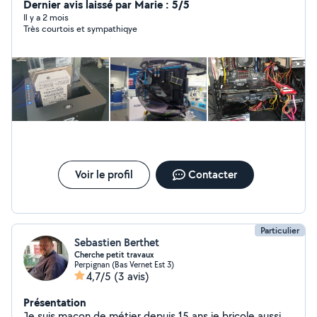
Dernier avis laissé par Marie : 5/5
Il y a 2 mois
Très courtois et sympathiqye
Voir le profil
Contacter
Particulier
Sebastien Berthet
Cherche petit travaux
Perpignan (Bas Vernet Est 3)
4,7/5
(3 avis)
Présentation
Je suis maçon de métier depuis 15 ans je bricole aussi