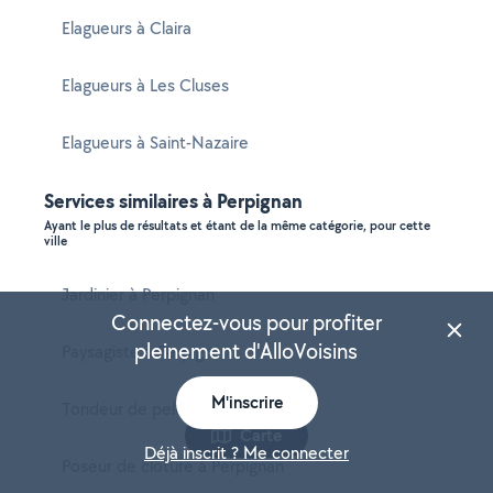
Elagueurs à Claira
Elagueurs à Les Cluses
Elagueurs à Saint-Nazaire
Services similaires à Perpignan
Ayant le plus de résultats et étant de la même catégorie, pour cette
ville
Jardinier à Perpignan
Connectez-vous pour profiter
pleinement d'AlloVoisins
Paysagiste à Perpignan
M'inscrire
Tondeur de pelouse à Perpignan
Carte
Déjà inscrit ? Me connecter
Poseur de clôture à Perpignan