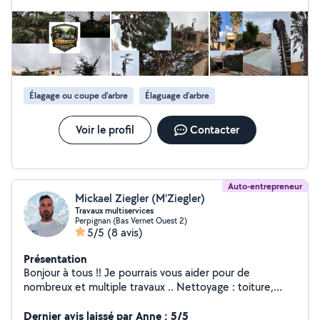
Élagage ou coupe d'arbre
Élaguage d'arbre
Voir le profil
Contacter
Auto-entrepreneur
Mickael Ziegler (M'Ziegler)
Travaux multiservices
Perpignan (Bas Vernet Ouest 2)
5/5
(8 avis)
Présentation
Bonjour à tous !! Je pourrais vous aider pour de
nombreux et multiple travaux .. Nettoyage : toiture,
façades, muret, dallage, terrasse. Peinture : intérieur
extérieur, toiture, façade, mur, plafond, murette,
Dernier avis laissé par Anne : 5/5