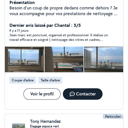
Présentation
Besoin d'un coup de propre dedans comme dehors ? Je
vous accompagne pour vos prestations de nettoyage et
d'entretien des espaces verts : ménage, vitres, remise
en état, nettoyage après travaux, tonte, taille,
Dernier avis laissé par Chantal : 5/5
désherbage et débroussaillage. Mon objectif : un
Il y a 11 jours
Jean marc est ponctuel, organisé et professionnel. Il réalise un
résultat propre, net et durable, avec une intervention
travail efficace et soigné ( nettoyage des vitres et cadres,
sérieuse, organisée et adaptée à chaque situation. Les
lavage du sol ). Je recommande.
prestations de ménage et de petits travaux de
jardinage font bien partie des activités courantes de
service à domicile, avec notamment l'entretien de la
maison, la tonte, le désherbage, la taille et le
débroussaillage.
Coupe d'arbre
Taille d'arbre
Voir le profil
Contacter
Particulier
Tony Hernandez
Élagage espace vert