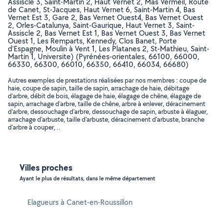
Assiscle 3, Saint-Martin 2, Haut Vernet 2, Mas Vermeil, Route
de Canet, St-Jacques, Haut Vernet 6, Saint-Martin 4, Bas
Vernet Est 3, Gare 2, Bas Vernet Ouest4, Bas Vernet Ouest
2, Orles-Catalunya, Saint-Gaurique, Haut Vernet 3, Saint-
Assiscle 2, Bas Vernet Est 1, Bas Vernet Ouest 3, Bas Vernet
Ouest 1, Les Remparts, Kennedy, Clos Banet, Porte
d'Espagne, Moulin à Vent 1, Les Platanes 2, St-Mathieu, Saint-
Martin 1, Universite) (Pyrénées-orientales, 66100, 66000,
66330, 66300, 66010, 66350, 66410, 66034, 66680)
Autres exemples de prestations réalisées par nos membres : coupe de
haie, coupe de sapin, taille de sapin, arrachage de haie, débitage
d'arbre, débit de bois, élagage de haie, élagage de chêne, élagage de
sapin, arrachage d'arbre, taille de chêne, arbre à enlever, déracinement
d'arbre, dessouchage d'arbre, dessouchage de sapin, arbuste à élaguer,
arrachage d'arbuste, taille d'arbuste, déracinement d'arbuste, branche
d'arbre à couper, ..
Villes proches
Ayant le plus de résultats, dans le même département
Elagueurs à Canet-en-Roussillon