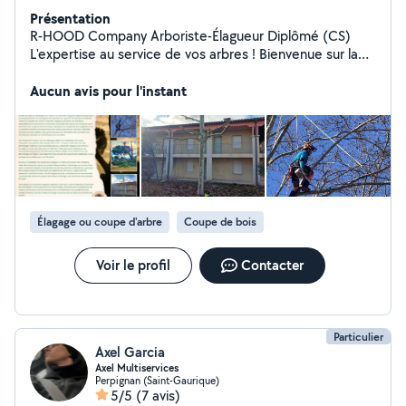
Présentation
R-HOOD Company Arboriste-Élagueur Diplômé (CS)
L'expertise au service de vos arbres ! Bienvenue sur la
page de R-HOOD Company, votre entreprise d'élagage
spécialisée, dirigée par un arboriste-élagueur diplômé.
Aucun avis pour l'instant
Ici, pas de travail bâclé, pas de coupes dangereuses :
uniquement des interventions professionnelles,
raisonnées et respectueuses de vos arbres. - Élagage -
Abattage - Espace Vert - Débroussaillage
Élagage ou coupe d'arbre
Coupe de bois
Voir le profil
Contacter
Particulier
Axel Garcia
Axel Multiservices
Perpignan (Saint-Gaurique)
5/5
(7 avis)