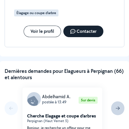
saleté, traitement) - Nettoyage façade - Nettoyage
terrasse - Élagage d'arbres - Abattage - Taille de haies
Élagage ou coupe d'arbre
Intervention à Perpignan et alentours Pourquoi me
choisir ? Travail propre Intervention rapide Devis
GRATUIT Déplacement offert Photos avant/après
Voir le profil
Contacter
disponibles Réponse rapide N'hésitez pas à me
contacter pour plus d'informations !
Dernières demandes pour Elagueurs à Perpignan (66)
et alentours
Abdelhamid A.
Sur devis
postée à 13:49
Cherche Elagage et coupe d'arbres
Perpignan (Haut Vernet 5)
Bonjour, je recherche un offeur pour me