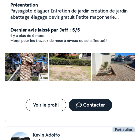
Présentation
Paysagiste élaguer Entretien de jardin création de jardin
abattage élagage devis gratuit Petite maçonnerie
Décapage haute pression Peintre intérieur extérieur Site
https://bauermultiservices
Dernier avis laissé par Jeff : 5/5
Il y a plus de 6 mois
Merci pour les travaux de mise à niveau du sol effectué !
Voir le profil
Contacter
Particulier
Kevin Adolfo