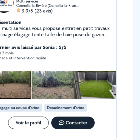
Multi services
Corneilla-la-Rivière (Corneilla-la-Rivière)
3,9/5
(23 avis)
ésentation
 multi services vous propose entretien petit travaux
rdinage élagage tonte taille de haie pose de gazon
nthétique débarras maison de la cave au grenier
tite peinture réparation montage de meuble et bien
nier avis laissé par Sonia : 5/5
utres choses travail sérieux et soigner n'hésitez pas
 a 3 mois
icace et intervention rapide
me contacter pour plus d'informations devis gratuit
tour de moi sur 30 klm
agage ou coupe d'arbre
Déracinement d'arbre
Voir le profil
Contacter