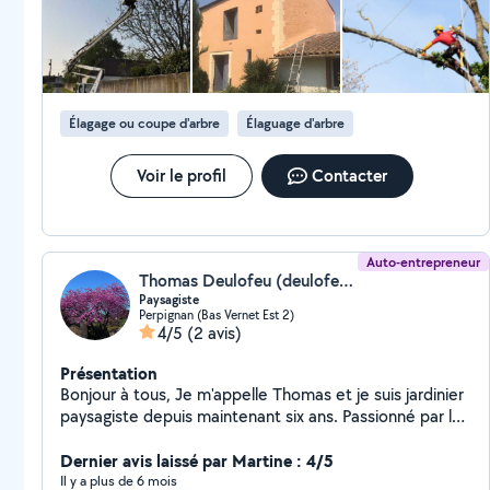
Élagage ou coupe d'arbre
Élaguage d'arbre
Voir le profil
Contacter
Auto-entrepreneur
Thomas Deulofeu (deulofeu thomas)
Paysagiste
Perpignan (Bas Vernet Est 2)
4/5
(2 avis)
Présentation
Bonjour à tous, Je m'appelle Thomas et je suis jardinier
paysagiste depuis maintenant six ans. Passionné par la
nature et l'aménagement extérieur, j'ai eu la chance de
travailler sur de nombreux projets. J'aime être à
Dernier avis laissé par Martine : 4/5
l'écoute de chaque projet et proposer des solutions
Il y a plus de 6 mois