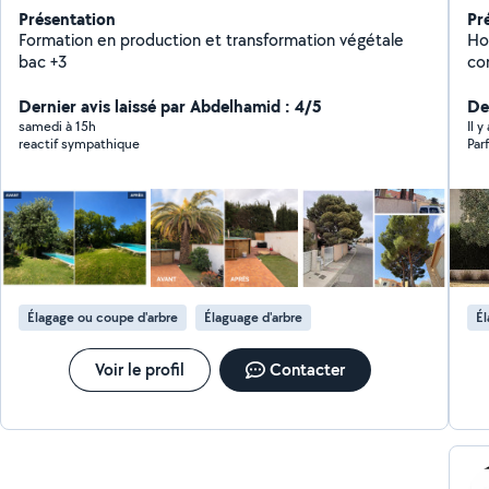
Présentation
Pr
Formation en production et transformation végétale
Ho
bac +3
co
pet
Dernier avis laissé par Abdelhamid : 4/5
es
Der
éla
samedi à 15h
Il y
reactif sympathique
Parf
Je
cap
de 
Élagage ou coupe d'arbre
Élaguage d'arbre
Él
Voir le profil
Contacter