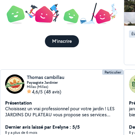
Él
M'inscrire
Particulier
Thomas cambillau
Paysagiste Jardinier
Millas (Millas)
4,6/5
(48 avis)
Présentation
Pr
Choisissez un vrai professionnel pour votre jardin ! LES
jardinie
JARDINS DU PLATEAU vous propose ses services
bi
d'entretiens de jardins et débroussaillage. Mais
l'
également de conception et la réalisation de vos
Dernier avis laissé par Evelyne : 5/5
Jardins pri
De
projets. Nous créons des aménagements en bois (
to
Il y a plus de 6 mois
Il 