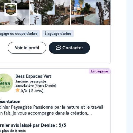
agage ou coupe d'arbre
Élaguage d'arbre
Voir le profil
Contacter
Entreprise
Bess Espaces Vert
Jardinier paysagiste
Saint-Estève (Pierre Droite)
5/5
(2 avis)
ésentation
r Paysagiste Passionné par la nature et le travail
en fait, je vous accompagne dans la création,
aménagement et l'entretien de vos espaces verts.
vés | Espaces publics | Massifs fleuris | Taille,
rnier avis laissé par Denise : 5/5
nte, débroussaillage, élagage Chaque projet est
y a plus de 6 mois