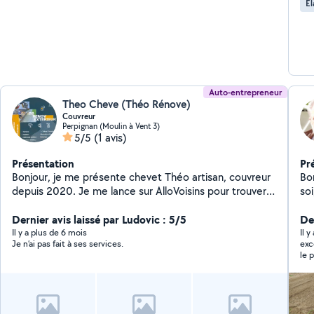
Él
piscine
disp
des tr
ré
Auto-entrepreneur
Theo Cheve (Théo Rénove)
Couvreur
Perpignan (Moulin à Vent 3)
5/5
(1 avis)
Présentation
Pr
Bonjour, je me présente chevet Théo artisan, couvreur
Bonjour, Retraité 
depuis 2020. Je me lance sur AlloVoisins pour trouver
soi
plus de clients et vous satisfaire. Je vous laisse entre
ser
vos mains pour entretenir vos chez vous. Merci à
Dernier avis laissé par Ludovic : 5/5
ent
De
bientôt
plo
Il y a plus de 6 mois
Il 
Je n’ai pas fait à ses services.
excellent travail, effi
de
le p
tai
évi
poste à
besoin d
tr