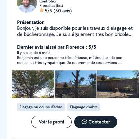
Controleur
Rivesaltes (Est)
5/5
(50 avis)
Présentation
Bonjour, je suis disponible pour les travaux d élagage et
de bûcheronnage. Je suis également très bon bricoleur
et bien équipé pour montage de meubles, petits
travaux intérieurs. Je me déplace sur Perpignan et
Dernier avis laissé par Florence : 5/5
environs. Dans l'attente de vos demandes
Il y a plus de 6 mois
Benjamin est une personne très sérieuse, méticuleux, de bon
conseil et très sympathique. Je recommande ses services .
intervenu sur coupe d'un immense olivier et pose de gazon
synthétique. Je referai appel à ses services
Élagage ou coupe d'arbre
Élaguage d'arbre
Voir le profil
Contacter