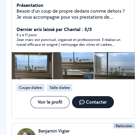
Présentation
Besoin d'un coup de propre dedans comme dehors ?
Je vous accompagne pour vos prestations de
nettoyage et d'entretien des espaces verts : ménage,
vitres, remise en état, nettoyage après travaux, tonte,
Dernier avis laissé par Chantal : 5/5
taille, désherbage et débroussaillage. Mon objectif : un
Il y a 11 jours
Jean marc est ponctuel, organisé et professionnel. Il réalise un
résultat propre, net et durable, avec une intervention
travail efficace et soigné ( nettoyage des vitres et cadres,
sérieuse, organisée et adaptée à chaque situation. Les
lavage du sol ). Je recommande.
prestations de ménage et de petits travaux de
jardinage font bien partie des activités courantes de
service à domicile, avec notamment l'entretien de la
maison, la tonte, le désherbage, la taille et le
débroussaillage.
Coupe d'arbre
Taille d'arbre
Voir le profil
Contacter
Particulier
Benjamin Vigier