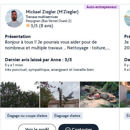
Auto-entrepreneur
Mickael Ziegler (M'Ziegler)
Travaux multiservices
Perpignan (Bas Vernet Ouest 2)
5/5
(8 avis)
Présentation
Pr
Bonjour à tous !! Je pourrais vous aider pour de
Je 
nombreux et multiple travaux .. Nettoyage : toiture,
20ans 
façades, muret, dallage, terrasse. Peinture : intérieur
pa
extérieur, toiture, façade, mur, plafond, murette,
Dernier avis laissé par Anne : 5/5
De
boiserie, ferronnerie. Réparation et changement :
Il y a 1 mois
Il 
très ponctuel, sympathique, arrangeant et travaille bien.
Il a
toiture, liteau, chevron, tuiles, faîtage, closoir,
remaniements de tuiles maçonnerie générale. Dalle,
chape, mur,murette. Entretien de jardin : élagage,
abattage, étêtage, d'arbres dangereux, taille de haie,
arbustes, tonte, débroussaillage, entretien et création
d'espaces verts. Sérieux, ponctuel et soigneux, je
travaille toujours dans la bonne humeur et le respect
de vos attentes. Je me déplace rapidement et
Élagage ou coupe d'arbre
Élaguage d'arbre
Él
j'apporte mon matériel professionnel N'hésitez pas à
me contacter pour un devis gratuit ou un simple
renseignement ! Disponible sur Perpignan et 50 km aux
Voir le profil
Contacter