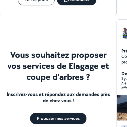
alentours À bientôt Mickaël
Pr
Vous souhaitez proposer
Con
prof
vos services de Elagage et
son
couverture. 
Der
coupe d'arbres ?
Re
Il y
A é
Ét
eff
Net
Inscrivez-vous et répondez aux demandes près
combles Bâche d
de chez vous !
rem
maçonnerie 
Tr
Proposer mes services
intérieure. 
paysage