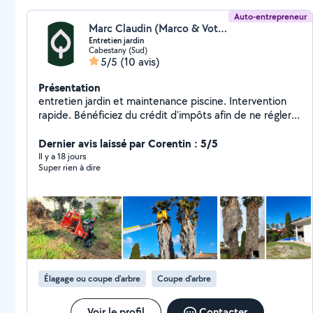
Auto-entrepreneur
Marc Claudin (Marco & Votre Jardin)
Entretien jardin
Cabestany (Sud)
5/5
(10 avis)
Présentation
entretien jardin et maintenance piscine. Intervention
rapide. Bénéficiez du crédit d'impôts afin de ne régler
que la moitié de la facture!
Dernier avis laissé par Corentin : 5/5
Il y a 18 jours
Super rien à dire
Élagage ou coupe d'arbre
Coupe d'arbre
Voir le profil
Contacter