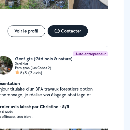
judo, le tir a l 'arc.
Voir le profil
Contacter
Auto-entrepreneur
Geof gts (Gtd bois & nature)
Jardinier
Perpignan (Las Cobas 2)
5/5
(7 avis)
ésentation
jour titulaire d'un BPA travaux forestiers option
cheronnage, je réalise vos élagage abattage et
broussaillage cordialement
nier avis laissé par Christine : 5/5
 a 6 mois
s efficace, très bien .