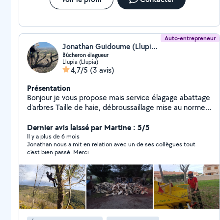
Auto-entrepreneur
Jonathan Guidoume (Llupia bois)
Bûcheron élagueur
Llupia (Llupia)
4,7/5
(3 avis)
Présentation
Bonjour je vous propose mais service élagage abattage
d'arbres Taille de haie, débroussaillage mise au norme
incendie Je suis équipé et qualifié en activité depuis
2015
Dernier avis laissé par Martine : 5/5
Il y a plus de 6 mois
Jonathan nous a mit en relation avec un de ses collègues tout
c'est bien passé. Merci