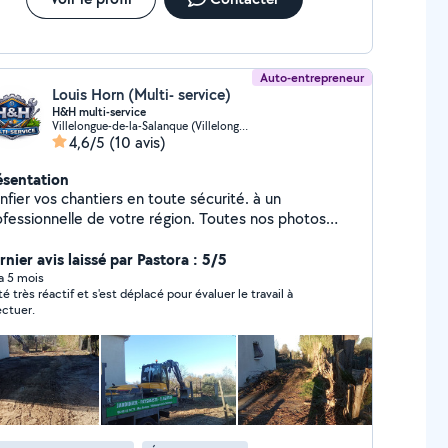
Auto-entrepreneur
Louis Horn (Multi- service)
H&H multi-service
Villelongue-de-la-Salanque (Villelongue-de-la-Salanque)
4,6/5
(10 avis)
ésentation
fier vos chantiers en toute sécurité. à un
essionnelle de votre région. Toutes nos photos
t tirées de nos réalisations. 100% réels. Travaux de
Intervention sur tout type de toiture
nier avis laissé par Pastora : 5/5
cherche de fuite. Rénovation toiture. Réparation.
 a 5 mois
té très réactif et s'est déplacé pour évaluer le travail à
anchillité. Gouttière (PVC .ALUMINIUM.ZINGUE)
ectuer.
toyage anti-mousse hydrofuge. Velux Isolation des
'urgence imperméable. Très souvent
bourser à 100% par l'assurance. Travaux de
Pose de clôture. Mur de jardin. Endui.
avaux de peintures Ravalement de façade Peinture
Travaux d'espace vert. Aménagement
r. Élagueur. Jardinier. Abattage Nettoyage