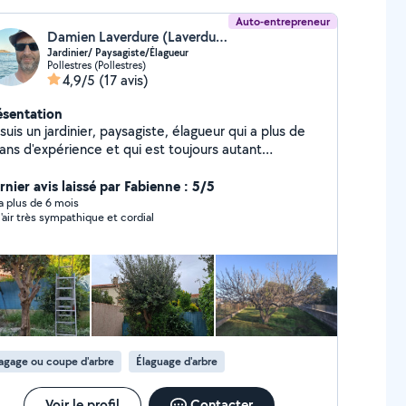
Auto-entrepreneur
Damien Laverdure (Laverdure Paysage)
Jardinier/ Paysagiste/Élagueur
Pollestres (Pollestres)
4,9/5
(17 avis)
ésentation
suis un jardinier, paysagiste, élagueur qui a plus de
d'expérience et qui est toujours autant
ssionné par son métier
rnier avis laissé par Fabienne : 5/5
y a plus de 6 mois
 l'air très sympathique et cordial
agage ou coupe d'arbre
Élaguage d'arbre
Voir le profil
Contacter