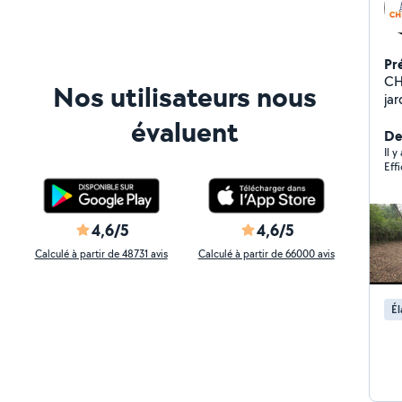
Pr
CH
Nos utilisateurs nous
ja
sy
évaluent
pe
Der
d'a
Il y
Eff
à 
au
4,6/5
4,6/5
Calculé à partir de 48731 avis
Calculé à partir de 66000 avis
Él