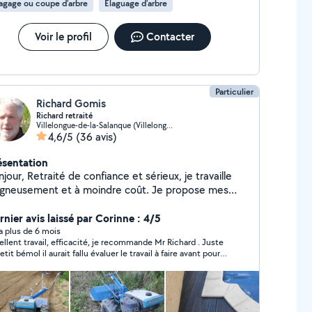
agage ou coupe d'arbre
Élaguage d'arbre
 et entretiens Entretiens. Nous sommes à votre
osition. devis gratuits sous 48h Estimation possible
avaux sur place. Votre satisfaction fait notre
Voir le profil
Contacter
putation.
Particulier
Richard Gomis
Richard retraité
Villelongue-de-la-Salanque (Villelongue-de-la-Salanque)
4,6/5
(36 avis)
ésentation
de confiance et sérieux, je travaille
gneusement et à moindre coût. Je propose mes
vices dans les secteurs suivants : jardinage,
retien maison, petits chantiers divers, électricité,
rnier avis laissé par Corinne : 4/5
mberie, peinture, montage de meuble... Je possède
y a plus de 6 mois
cacité, je recommande Mr Richard . Juste
s outils (motoculteur, motobineuse, tronçonneuse,
etit bémol il aurait fallu évaluer le travail à faire avant pour
lle haie, tondeuse, outillage portatif, scie circulaire,
ter les mauvaises surprises de travail en plus.
 souder, etc... ) ainsi qu'une remorque si il y a
'évacuer. J ai pratiqué la navigation à voile
ansatlantique (Caraibes) et la plongée sous-marine,