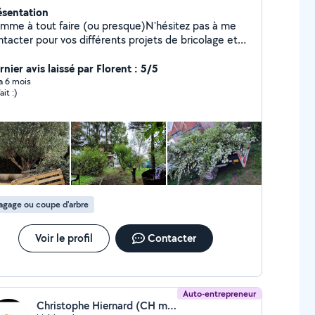
ésentation
mme à tout faire (ou presque)N'hésitez pas à me
ntacter pour vos différents projets de bricolage et
its travaux. Je fais aussi tout ce qui touche aux
paces verts comme tondre, débroussailler, tailler,
nier avis laissé par Florent : 5/5
guer.... et bien sûr je vous débarrasse des déchets.
 a 6 mois
ait :)
 vous servirais au mieux et en fonction de mes
acités. Je ne sais pas faire... je fais pas... Au plaisir
vous servir
agage ou coupe d'arbre
Voir le profil
Contacter
Auto-entrepreneur
Christophe Hiernard (CH multi services)