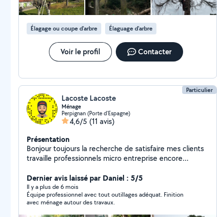
Élagage ou coupe d'arbre
Élaguage d'arbre
Voir le profil
Contacter
Particulier
Lacoste Lacoste
Ménage
Perpignan (Porte d'Espagne)
4,6/5
(11 avis)
Présentation
Bonjour toujours la recherche de satisfaire mes clients
travaille professionnels micro entreprise encore
d'ouverture avec tout l'équipement nécessaire pour la
remise en état et entretien des bâtiments maison
Dernier avis laissé par Daniel : 5/5
appartement.
Il y a plus de 6 mois
Équipe professionnel avec tout outillages adéquat. Finition
avec ménage autour des travaux.