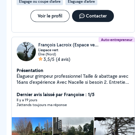
Élagage ou coupe d'arbre
Élaguage d'arbre
Voir le profil
Contacter
Auto-entrepreneur
François Lacroix (Espace vert)
L'espace vert
Elne (Nord)
3,5/5
(4 avis)
Présentation
Élagueur grimpeur professionnel Taille & abattage avec
16ans d'expérience Avec Nacelle si besoin 2. Entretien
d'arbres & sécurité 3. Abattage & soins des arbres 4.
Élagage professionnel Grimpe & travaux en hauteur 5.
Dernier avis laissé par Françoise : 1/5
Élagage, abattage Évacuation des déchets verts et
Il y a 19 jours
J’attends toujours ma réponse
gravats après intervention Travail soigné et propre
matériel professionnel adapté Devis gratuit et
déplacement rapide Pose de benne gravats
encombrants ect pour effectuer vos rénovation ou
autre Merci À bientôt