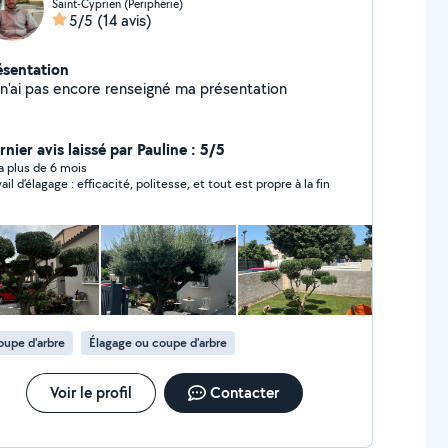
Saint-Cyprien (Peripherie)
5/5
(14 avis)
ésentation
 n'ai pas encore renseigné ma présentation
nier avis laissé par Pauline : 5/5
y a plus de 6 mois
ail d’élagage : efficacité, politesse, et tout est propre à la fin
upe d'arbre
Élagage ou coupe d'arbre
Voir le profil
Contacter