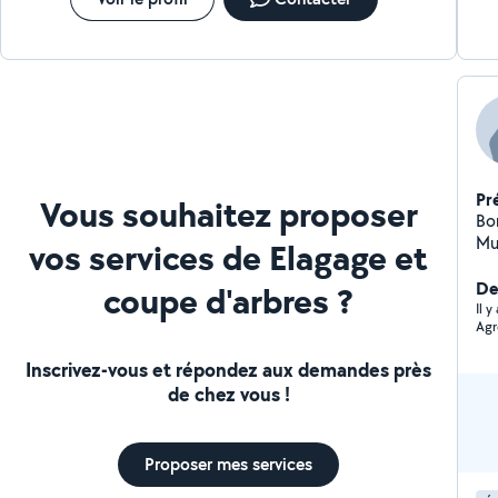
Pr
Vous souhaitez proposer
Bon
Mu
vos services de Elagage et
cui
plâ
Der
coupe d'arbres ?
Aut
Il 
sé
Inscrivez-vous et répondez aux demandes près
de chez vous !
Proposer mes services