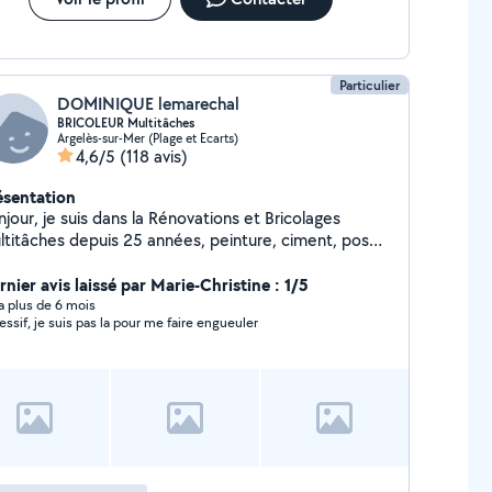
Particulier
DOMINIQUE lemarechal
BRICOLEUR Multitâches
Argelès-sur-Mer (Plage et Ecarts)
4,6/5
(118 avis)
ésentation
jour, je suis dans la Rénovations et Bricolages
ltitâches depuis 25 années, peinture, ciment, posé
sine en kit, posé salle de bains, posé Carrelages,
tres, Electricité, Plomberie, Bois, jardinage et
nier avis laissé par Marie-Christine : 1/5
res..... pour tout travaux divers travail soignier et
y a plus de 6 mois
Agressif, je suis pas la pour me faire engueuler
rieux honnêtes et très discret