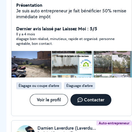
Présentation
Je suis auto entrepreneur je fait bénéficier 50% remise
immédiate impôt
Dernier avis laissé par Laissez Moi : 5/5
Il y a 4 mois
élagage bien réalisé, minutieux, rapide et organisé. personne
agréable, bon contact.
Élagage ou coupe d'arbre
Élaguage d'arbre
Voir le profil
Contacter
Auto-entrepreneur
Damien Laverdure (Laverdure Paysage)