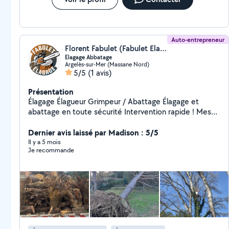
Auto-entrepreneur
Florent Fabulet (Fabulet Elagage)
Elagage Abbatage
Argelès-sur-Mer (Massane Nord)
5/5
(1 avis)
Présentation
Élagage Élagueur Grimpeur / Abattage Élagage et
abattage en toute sécurité Intervention rapide ! Mes
prestations : Élagage précis et sécurisé d'arbres de
toutes tailles Abattage d'arbres dangereux ou
Dernier avis laissé par Madison : 5/5
encombrants Taille de haies, arbustes et entretien des
Il y a 5 mois
Je recommande
jardins Évacuation et broyage des branches et déchets
verts Pourquoi me choisir : Élagueur grimpeur
expérimenté : travail sécurisé en hauteur Équipement
professionnel et respect des normes Intervention
rapide et devis gratuit sur place Travaux propres et
soignés Contactez-moi maintenant pour un rendez-
vous rapide ! Votre arbre sécurisé et entretenu en un
seul appel !