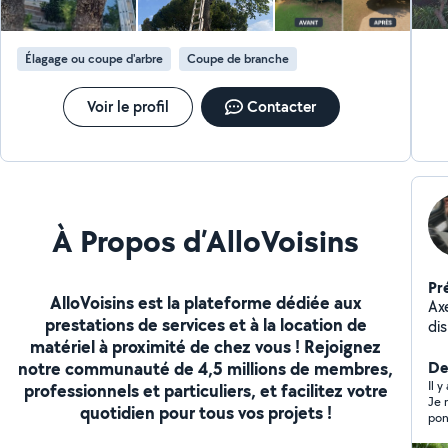
Élagage ou coupe d'arbre
Coupe de branche
Voir le profil
Contacter
À Propos d’AlloVoisins
Pr
AlloVoisins est la plateforme dédiée aux
Axe
prestations de services et à la location de
dis
matériel à proximité de chez vous ! Rejoignez
Pr
notre communauté de 4,5 millions de membres,
ne
Der
Il 
professionnels et particuliers, et facilitez votre
Je rec
quotidien pour tous vos projets !
pon