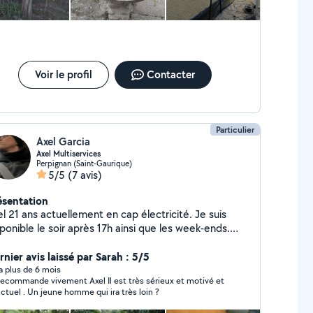
Voir le profil
Contacter
Particulier
Axel Garcia
Axel Multiservices
Perpignan (Saint-Gaurique)
5/5
(7 avis)
ésentation
l 21 ans actuellement en cap électricité. Je suis
ponible le soir après 17h ainsi que les week-ends.
êt pour tout type de travaux. (Déménagement,
ttoyage, jardinage etc)
nier avis laissé par Sarah : 5/5
y a plus de 6 mois
ommande vivement Axel Il est très sérieux et motivé et
ctuel . Un jeune homme qui ira très loin ?