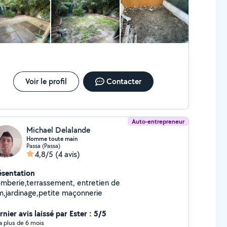
Voir le profil
Contacter
Auto-entrepreneur
Michael Delalande
Homme toute main
Passa (Passa)
4,8/5
(4 avis)
ésentation
omberie,terrassement, entretien de
im,jardinage,petite maçonnerie
nier avis laissé par Ester : 5/5
y a plus de 6 mois