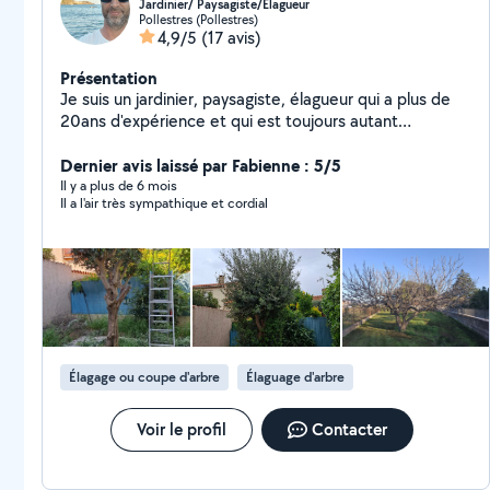
Jardinier/ Paysagiste/Élagueur
Pollestres (Pollestres)
4,9/5
(17 avis)
Présentation
Je suis un jardinier, paysagiste, élagueur qui a plus de
20ans d'expérience et qui est toujours autant
passionné par son métier
Dernier avis laissé par Fabienne : 5/5
Il y a plus de 6 mois
Il a l'air très sympathique et cordial
Élagage ou coupe d'arbre
Élaguage d'arbre
Voir le profil
Contacter