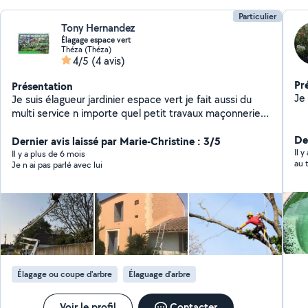
Particulier
Tony Hernandez
Élagage espace vert
Théza (Théza)
4/5
(4 avis)
Pr
Présentation
Je suis élagueur jardinier espace vert je fait aussi du
multi service n importe quel petit travaux maçonnerie
peinture toiture
Der
Dernier avis laissé par Marie-Christine : 3/5
Il 
Il y a plus de 6 mois
Je n ai pas parlé avec lui
Élagage ou coupe d'arbre
Élaguage d'arbre
Voir le profil
Contacter