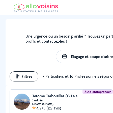
Une urgence ou un besoin planifié ? Trouvez un parti
profils et contactez-les !
Filtres
7 Particuliers et 16 Professionnels répon
Auto-entrepreneur
Jerome Trabouillet (G Le service)
Jardinier
Ortaffa (Ortaffa)
4,2/5
(22 avis)