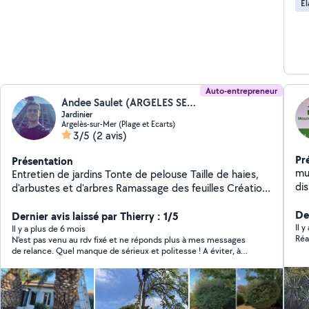
Él
Auto-entrepreneur
Andee Saulet (ARGELES SERVICES)
Jardinier
Argelès-sur-Mer (Plage et Ecarts)
3/5
(2 avis)
Pr
Présentation
mu
Entretien de jardins Tonte de pelouse Taille de haies,
dis
d'arbustes et d'arbres Ramassage des feuilles Création
de clôtures et de haies Plantations et dessouchage
Der
Dernier avis laissé par Thierry : 1/5
Elagage el abattage Débarras de tous déchets
Il 
Il y a plus de 6 mois
Réa
N'est pas venu au rdv fixé et ne réponds plus à mes messages
de relance. Quel manque de sérieux et politesse ! A éviter, à
fuir.