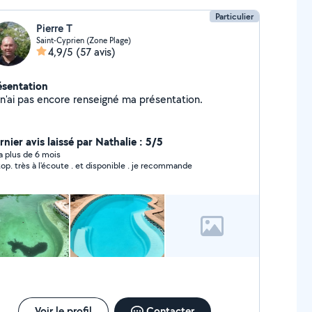
Particulier
Pierre T
Saint-Cyprien (Zone Plage)
4,9/5
(57 avis)
ésentation
Je n'ai pas encore renseigné ma présentation.
nier avis laissé par Nathalie : 5/5
y a plus de 6 mois
au top. très à l'écoute . et disponible . je recommande
Voir le profil
Contacter