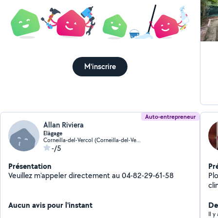
M'inscrire
Auto-entrepreneur
Allan Riviera
Elàgage
Corneilla-del-Vercol (Corneilla-del-Vercol)
-/5
Présentation
Pr
Veuillez m'appeler directement au 04-82-29-61-58
Pl
cl
Aucun avis pour l'instant
Der
Il 