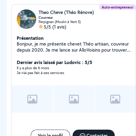
Auto-entrepreneur
Theo Cheve (Théo Rénove)
Couvreur
Perpignan (Moulin à Vent 3)
5/5
(1 avis)
Présentation
Bonjour, je me présente chevet Théo artisan, couvreur
depuis 2020. Je me lance sur AlloVoisins pour trouver
plus de clients et vous satisfaire. Je vous laisse entre
vos mains pour entretenir vos chez vous. Merci à
Dernier avis laissé par Ludovic : 5/5
bientôt
Il y a plus de 6 mois
Je n’ai pas fait à ses services.
Voir le profil
Contacter