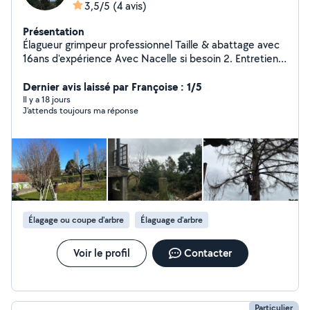
3,5/5
(4 avis)
Présentation
Élagueur grimpeur professionnel Taille & abattage avec
16ans d'expérience Avec Nacelle si besoin 2. Entretien
d'arbres & sécurité 3. Abattage & soins des arbres 4.
Élagage professionnel Grimpe & travaux en hauteur 5.
Dernier avis laissé par Françoise : 1/5
Élagage, abattage Évacuation des déchets verts et
Il y a 18 jours
J’attends toujours ma réponse
gravats après intervention Travail soigné et propre
matériel professionnel adapté Devis gratuit et
déplacement rapide Pose de benne gravats
encombrants ect pour effectuer vos rénovation ou
autre Merci À bientôt
Élagage ou coupe d'arbre
Élaguage d'arbre
Voir le profil
Contacter
Particulier