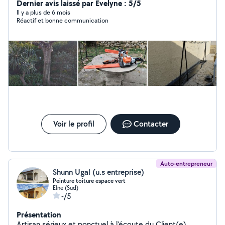
Dernier avis laissé par Evelyne : 5/5
Il y a plus de 6 mois
Réactif et bonne communication
Voir le profil
Contacter
Auto-entrepreneur
Shunn Ugal (u.s entreprise)
Peinture toiture espace vert
Elne (Sud)
-/5
Présentation
Artisan sérieux et ponctuel à l'écoute du Client(e)