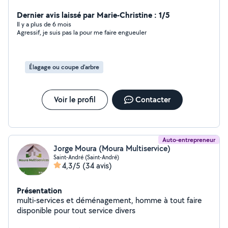
cuisine en kit, posé salle de bains, posé Carrelages,
plâtres, Electricité, Plomberie, Bois, jardinage et
Dernier avis laissé par Marie-Christine : 1/5
Autres..... pour tout travaux divers travail soignier et
Il y a plus de 6 mois
Agressif, je suis pas la pour me faire engueuler
sérieux honnêtes et très discret
Élagage ou coupe d'arbre
Voir le profil
Contacter
Auto-entrepreneur
Jorge Moura (Moura Multiservice)
Saint-André (Saint-André)
4,3/5
(34 avis)
Présentation
multi-services et déménagement, homme à tout faire
disponible pour tout service divers