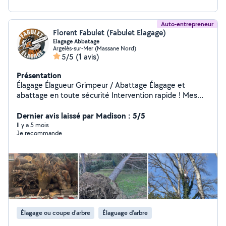
Auto-entrepreneur
Florent Fabulet (Fabulet Elagage)
Elagage Abbatage
Argelès-sur-Mer (Massane Nord)
5/5
(1 avis)
Présentation
Élagage Élagueur Grimpeur / Abattage Élagage et
abattage en toute sécurité Intervention rapide ! Mes
prestations : Élagage précis et sécurisé d'arbres de
toutes tailles Abattage d'arbres dangereux ou
Dernier avis laissé par Madison : 5/5
encombrants Taille de haies, arbustes et entretien des
Il y a 5 mois
Je recommande
jardins Évacuation et broyage des branches et déchets
verts Pourquoi me choisir : Élagueur grimpeur
expérimenté : travail sécurisé en hauteur Équipement
professionnel et respect des normes Intervention
rapide et devis gratuit sur place Travaux propres et
soignés Contactez-moi maintenant pour un rendez-vous
rapide ! Votre arbre sécurisé et entretenu en un seul
appel !
Élagage ou coupe d'arbre
Élaguage d'arbre