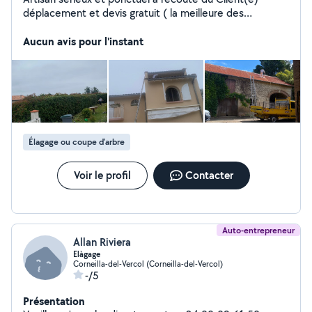
déplacement et devis gratuit ( la meilleure des
publicités est un un une client(e) satisfait(e).
Aucun avis pour l'instant
Élagage ou coupe d'arbre
Voir le profil
Contacter
Auto-entrepreneur
Allan Riviera
Elàgage
Corneilla-del-Vercol (Corneilla-del-Vercol)
-/5
Présentation