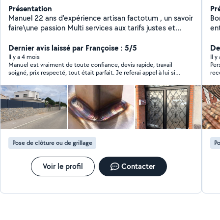
Présentation
Pr
Manuel 22 ans d'expérience artisan factotum , un savoir
Bo
faire\une passion Multi services aux tarifs justes et
en
attractifs sympathique et courtois « Fiable,
pei
Expérimenté, Diplômé »
Dernier avis laissé par Françoise : 5/5
De
Il y a 4 mois
Il y
Manuel est vraiment de toute confiance, devis rapide, travail
Per
soigné, prix respecté, tout était parfait. Je referai appel à lui si
re
besoin.
Pose de clôture ou de grillage
Po
Voir le profil
Contacter