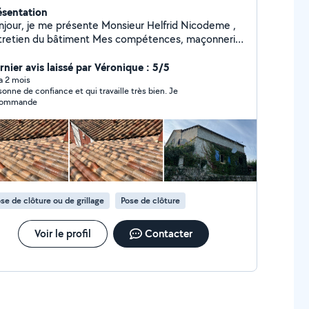
ésentation
njour, je me présente Monsieur Helfrid Nicodeme ,
tretien du bâtiment Mes compétences, maçonnerie,
nture, clôture Toiture, etc.
rnier avis laissé par Véronique : 5/5
 a 2 mois
sonne de confiance et qui travaille très bien. Je
commande
se de clôture ou de grillage
Pose de clôture
Voir le profil
Contacter