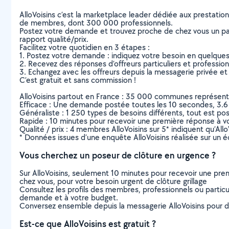
AlloVoisins c’est la marketplace leader dédiée aux prestatio
de membres, dont 300 000 professionnels.
Postez votre demande et trouvez proche de chez vous un parti
rapport qualité/prix.
Facilitez votre quotidien en 3 étapes :
1. Postez votre demande : indiquez votre besoin en quelque
2. Recevez des réponses d’offreurs particuliers et professio
3. Echangez avec les offreurs depuis la messagerie privée et 
C’est gratuit et sans commission !
AlloVoisins partout en France : 35 000 communes représentées 
Efficace : Une demande postée toutes les 10 secondes, 3.6
Généraliste : 1 250 types de besoins différents, tout est poss
Rapide : 10 minutes pour recevoir une première réponse à 
Qualité / prix : 4 membres AlloVoisins sur 5* indiquent qu’All
* Données issues d’une enquête AlloVoisins réalisée sur un é
Vous cherchez un poseur de clôture en urgence ?
Sur AlloVoisins, seulement 10 minutes pour recevoir une p
chez vous, pour votre besoin urgent de clôture grillage
Consultez les profils des membres, professionnels ou particuli
demande et à votre budget.
Conversez ensemble depuis la messagerie AlloVoisins pour de
Est-ce que AlloVoisins est gratuit ?