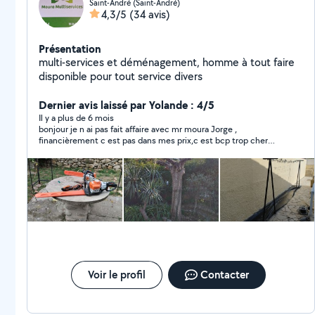
Saint-André (Saint-André)
4,3/5
(34 avis)
Présentation
multi-services et déménagement, homme à tout faire
disponible pour tout service divers
Dernier avis laissé par Yolande : 4/5
Il y a plus de 6 mois
bonjour je n ai pas fait affaire avec mr moura Jorge ,
financièrement c est pas dans mes prix,c est bcp trop cher
pour moi, je reconnais malgré tout que c est un professionnel...
Voir le profil
Contacter