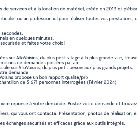
ns de services et à la location de matériel, créée en 2013 et plébi
culier ou un professionnel pour réaliser toutes vos prestations, d
s secondes.
nnels en quelques minutes.
sécurisée et faites votre choix !
sur AlloVoisins, du plus petit village à la plus grande ville, tro
 millions de demandes postées par an
ible sur AlloVoisins, du plus petit besoin aux plus grands projets.
votre demande
oVoisins propose un bon rapport qualité/prix
chantillon de 5 671 personnes interrogées (Février 2024)
remière réponse à votre demande. Postez votre demande et trouve
ers, qui vous ont contacté. Présentation, photos de réalisation, exp
s échanges sécurisés et efficaces grâce aux outils intégrés.