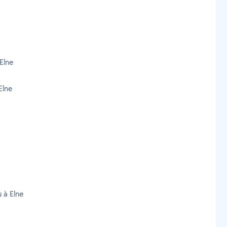
Elne
Elne
 à Elne