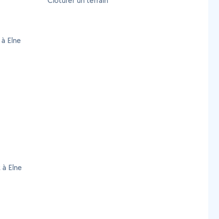
Clôturer un terrain
 à Elne
 à Elne