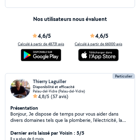
Nos utilisateurs nous évaluent
4,6/5
4,6/5
Calculé à partir de 48731 avis
Calculé à partir de 66000 avis
Particulier
Thierry Laguiller
Disponibilité et efficacité
Palau-del-Vidre (Palau-del-Vidre)
4,8/5
(57 avis)
Présentation
Bonjour, Je dispose de temps pour vous aider dans
divers domaines tels que la plomberie, l'électricité, la
peinture, le jardinage... etc.. Je suis rigoureux et
respectueux de mes engagements! Contactez moi, je
Dernier avis laissé par Voisin : 5/5
vous réponds rapidement! Cordialement
Il y a plus de 6 mois