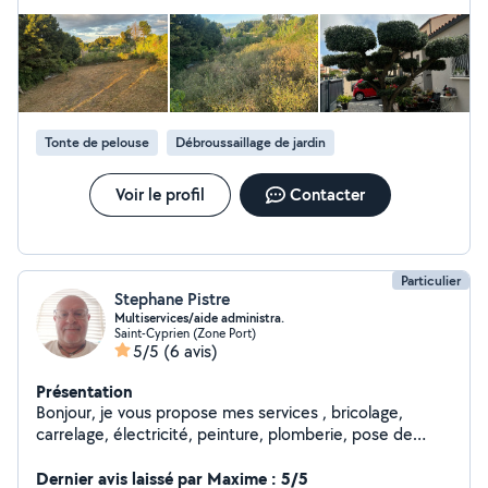
Tonte de pelouse
Débroussaillage de jardin
Voir le profil
Contacter
Particulier
Stephane Pistre
Multiservices/aide administra.
Saint-Cyprien (Zone Port)
5/5
(6 avis)
Présentation
Bonjour, je vous propose mes services , bricolage,
carrelage, électricité, peinture, plomberie, pose de
cuisine, espace verts, location karcher, taille haie
électrique..
Dernier avis laissé par Maxime : 5/5