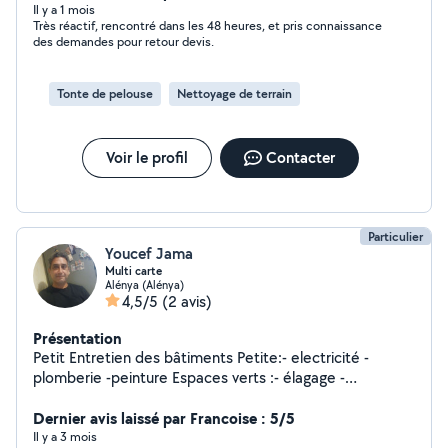
Il y a 1 mois
Très réactif, rencontré dans les 48 heures, et pris connaissance
des demandes pour retour devis.
Tonte de pelouse
Nettoyage de terrain
Voir le profil
Contacter
Particulier
Youcef Jama
Multi carte
Alénya (Alénya)
4,5/5
(2 avis)
Présentation
Petit Entretien des bâtiments Petite:- electricité -
plomberie -peinture Espaces verts :- élagage -
debroussaillage,tontes -tailles haies -évacuation des
Dernier avis laissé par Francoise : 5/5
déchets verts Gros volumes jusqu'à 20 m3 .
Il y a 3 mois