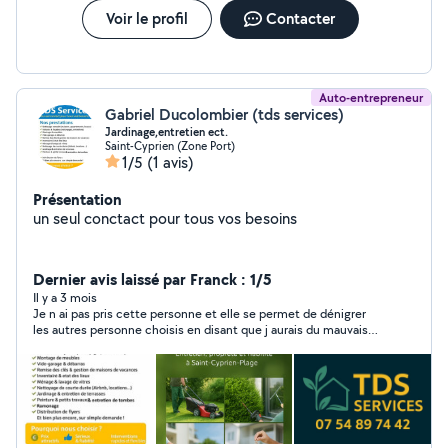
Changer vitre arrière Changer une batterie Tarif en
Voir le profil
Contacter
fonction de la réparation. ( sur demande et à mon
domicile)
Auto-entrepreneur
Gabriel Ducolombier (tds services)
Jardinage,entretien ect.
Saint-Cyprien (Zone Port)
1/5
(1 avis)
Présentation
un seul conctact pour tous vos besoins
Dernier avis laissé par Franck : 1/5
Il y a 3 mois
Je n ai pas pris cette personne et elle se permet de dénigrer
les autres personne choisis en disant que j aurais du mauvais
travail. Tres mauvaise état d esprit et mauvais perdant Il est vrai
que je ne veux pas payer le double des propositions des autres
personnes. Personne me suppliant de le faire travailler car il
avait des enfants a nourrir. Je lui ai demandé de me faire un
devis. J ai communiqué le tarif des autres personnes et la il c
est permis de dénigrer et maintenant il se permet de dire que
je suis un mauvais payeur. Je ne suis pas un pigeon à arnaquer.