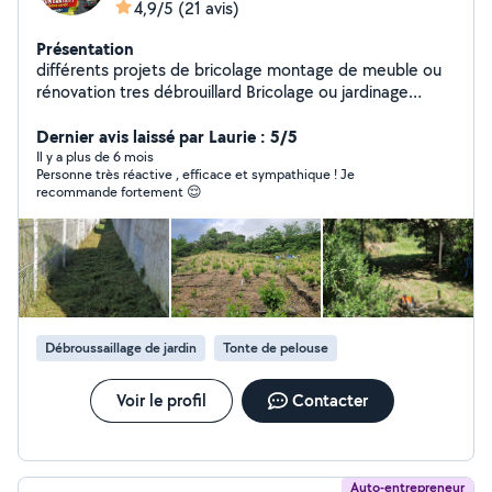
4,9/5
(21 avis)
Présentation
différents projets de bricolage montage de meuble ou
rénovation tres débrouillard Bricolage ou jardinage
Tonte Débroussaillage elagage Nettoyage Évacuation
des déchets Montage de meuble Renovation
Dernier avis laissé par Laurie : 5/5
Installation cuisine montage de meuble Je vous servirait
Il y a plus de 6 mois
Personne très réactive , efficace et sympathique ! Je
au mieux que je pourrais J'aime rendre service Si je ne
recommande fortement 😌
sait pas je fait pas Bonne journée mika
Débroussaillage de jardin
Tonte de pelouse
Voir le profil
Contacter
Auto-entrepreneur