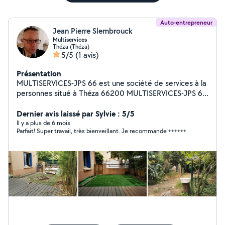
Auto-entrepreneur
Jean Pierre Slembrouck
Multiservices
Théza (Théza)
5/5
(1 avis)
Présentation
MULTISERVICES-JPS 66 est une société de services à la
personnes situé à Théza 66200 MULTISERVICES-JPS 66
est avant tout un Bricoleur professionnel polyvalent, il va
pouvoir installer une étagère, monter des meubles, fixer
Dernier avis laissé par Sylvie : 5/5
une barre à rideaux, réparer une prise, fixer votre TV au
Il y a plus de 6 mois
Parfait! Super travail, très bienveillant. Je recommande ++++++
mur. Tondre votre jardin, s'occuper de votre maison en
votre absence, nettoyer votre vehicule. Et bien plus
encore... Électricité Plomberie Peinture Jardinage
Débroussailler Tondre votre jardin Tailler une haie
Changer une serrure Montage de meuble Installation de
cuisine équipée Réparation: Tout problème
informatique (virus, pages intempestives, mise à jour de
votre pc, restauration complète de votre ordinateur,
installation de logiciel,récupération de données photos
vidéos etc...) Réparation smartphone Changer écran