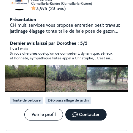
Corneilla-la-Rivière (Corneilla-la-Rivière)
3,9/5
(23 avis)
Présentation
CH multi services vous propose entretien petit travaux
jardinage élagage tonte taille de haie pose de gazon
synthétique débarras maison de la cave au grenier
petite peinture réparation montage de meuble et bien
Dernier avis laissé par Dorothee : 5/5
d'autres choses travail sérieux et soigner n'hésitez pas à
Il y a 1 mois
Si vous cherchez quelqu'un de compétent, dynamique, sérieux
me contacter pour plus d'informations devis gratuit
et honnête, sympathique faites appel à Christophe, . C'est rare
autour de moi sur 30 klm
de nos jours
Tonte de pelouse
Débroussaillage de jardin
Voir le profil
Contacter