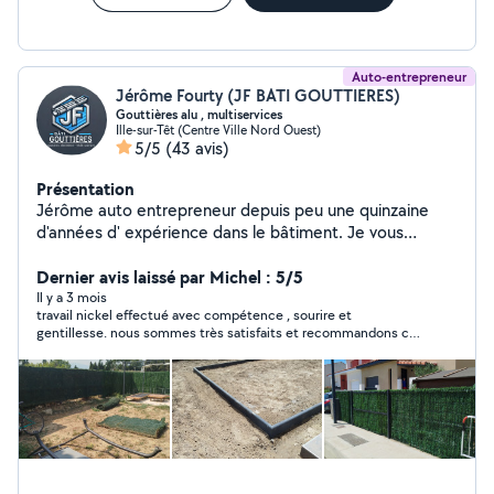
Auto-entrepreneur
Jérôme Fourty (JF BATI GOUTTIERES)
Gouttières alu , multiservices
Ille-sur-Têt (Centre Ville Nord Ouest)
5/5
(43 avis)
Présentation
Jérôme auto entrepreneur depuis peu une quinzaine
d'années d' expérience dans le bâtiment. Je vous
propose mes services pour les travaux de bricolage , la
fabrication et la pose de gouttières aluminium ainsi que
Dernier avis laissé par Michel : 5/5
les débordements de toiture en PVC
Il y a 3 mois
travail nickel effectué avec compétence , sourire et
gentillesse. nous sommes très satisfaits et recommandons ce
professionnel.