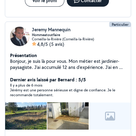
Voir le profil
Contacter
Particulier
Jeremy Mannequin
Hommeatoutfaire
Corneilla-la-Rivière (Corneilla-la-Rivière)
4,8/5
(5 avis)
Présentation
Bonjour, je suis là pour vous. Mon métier est jardinier-
paysagiste. J'ai accumulé 12 ans d'expérience. J'ai en ma
possession les outils nécessaires pour la tonte, le
débroussaillage, la taille des haies et d'autres végétaux,
Dernier avis laissé par Bernard : 5/5
ainsi que le souffleur à feuilles. J'ai la compétence pour
Il y a plus de 6 mois
Jérémy est une personne sérieuse et digne de confiance. Je le
faire les vitres. J'ai également des compétences en
recommande totalement.
plomberie, peinture, informatique, voiture, etc. Sur
Facebook, je suis Jeremy Neuville.