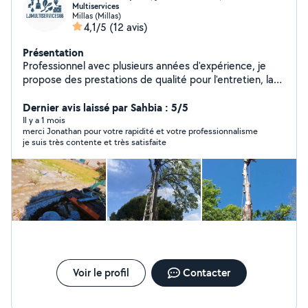
Multiservices
Millas (Millas)
4,1/5
(12 avis)
Présentation
Professionnel avec plusieurs années d'expérience, je
propose des prestations de qualité pour l'entretien, la
réparation et les petits travaux du quotidien. Sérieux,
polyvalent et réactif, j'interviens rapidement pour des
Dernier avis laissé par Sahbia : 5/5
missions telles que le montage de meubles, la
Il y a 1 mois
merci Jonathan pour votre rapidité et votre professionnalisme
plomberie légère, l'électricité de base, la peinture, le
je suis très contente et très satisfaite
jardinage et bien plus encore. Mon objectif : satisfaire
chaque client avec un service fiable, soigné et au juste
prix.
Voir le profil
Contacter