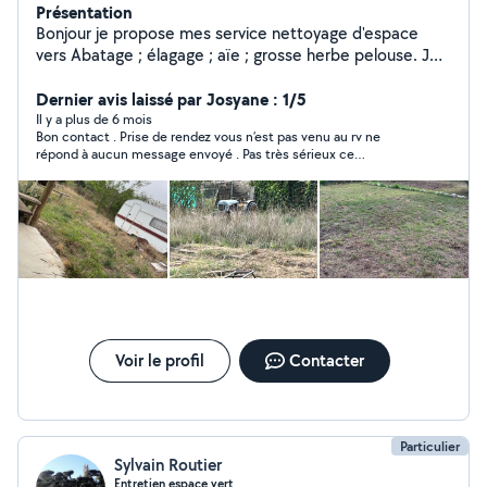
Présentation
Bonjour je propose mes service nettoyage d'espace
vers Abatage ; élagage ; aïe ; grosse herbe pelouse. Je
suis équiper d'un broyeur végétaux d'une
débroussailleuse et d'une tondeuse et d'un tracteur
Dernier avis laissé par Josyane : 1/5
tondeuse Le travail et fait sérieusement et rendu
Il y a plus de 6 mois
Bon contact . Prise de rendez vous n’est pas venu au rv ne
propre
répond à aucun message envoyé . Pas très sérieux ce
comportement .
Voir le profil
Contacter
Particulier
Sylvain Routier
Entretien espace vert