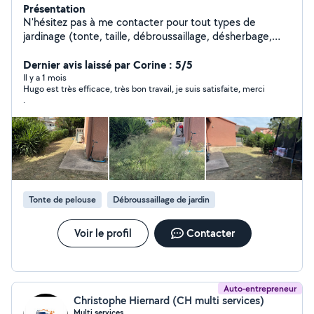
Présentation
N'hésitez pas à me contacter pour tout types de
jardinage (tonte, taille, débroussaillage, désherbage,
tronçonnage, etc), je suis équipé et véhiculé. J'ai de
l'expérience et cherche à avoir plus de visibilité avec allo
Dernier avis laissé par Corine : 5/5
voisin.
Il y a 1 mois
Hugo est très efficace, très bon travail, je suis satisfaite, merci
.
Tonte de pelouse
Débroussaillage de jardin
Voir le profil
Contacter
Auto-entrepreneur
Christophe Hiernard (CH multi services)
Multi services