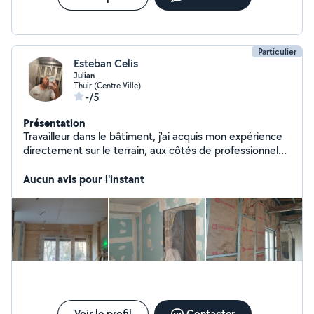
Particulier
Esteban Celis
Julian
Thuir (Centre Ville)
-/5
Présentation
Travailleur dans le bâtiment, j'ai acquis mon expérience
directement sur le terrain, aux côtés de professionnels.
Je propose mes services en bricolage, rénovation,
petits travaux, ainsi que pour l'aide au déménagement.
Aucun avis pour l'instant
Voir le profil
Contacter