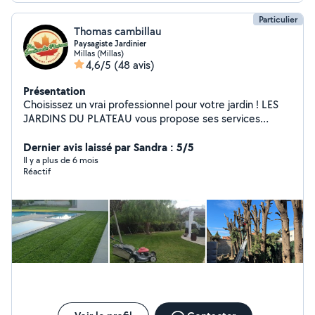
Particulier
Thomas cambillau
Paysagiste Jardinier
Millas (Millas)
4,6/5
(48 avis)
Présentation
Choisissez un vrai professionnel pour votre jardin ! LES
JARDINS DU PLATEAU vous propose ses services
d'entretiens de jardins et débroussaillage. Mais
également de conception et la réalisation de vos
Dernier avis laissé par Sandra : 5/5
projets. Nous créons des aménagements en bois (
Il y a plus de 6 mois
Réactif
pergola, terrasse, cabane et abris ) , mettons en valeur
vos extérieurs avec des pièces d'eau ( bassins, spa ) et
utilisons la pierre et le fer pour rendre unique vos jardins.
Profitez du crédit d'impôts et du paiement en CESU !
Intervention dans les Pyrénées orientales, l'Aude et
l'Ariège Rendez vous sur Instagram !