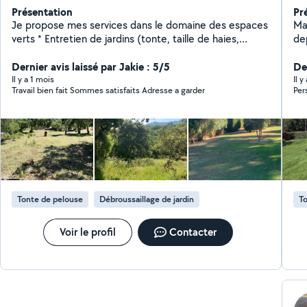
Présentation
Pr
Je propose mes services dans le domaine des espaces
Ma
verts * Entretien de jardins (tonte, taille de haies,
de
débroussaillage)avec mon matériels (taille-haie,
co
tronçonneuse, débroussailleuse) * Plantation, petite
Dernier avis laissé par Jakie : 5/5
pa
Der
création * Entretien des arbres et arbustes Jardinier
pis
Il y a 1 mois
Il 
Travail bien fait Sommes satisfaits Adresse a garder
Per
impliqué et polyvalent, je réalise avec sérieux
ma
l'entretien. Je m'engage à fournir un travail propre,
ex
efficace et respectueux de l'environnement N'hésitez
chantie
pas à me contacter pour plus d'informations Je répond
des aléas. Pour
à toutes demandes.
vous
Im
travau
str
Tonte de pelouse
Débroussaillage de jardin
To
pou
no
tar
Voir le profil
Contacter
d'
par
7D