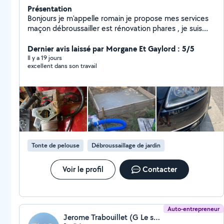
Présentation
Bonjours je m'appelle romain je propose mes services
maçon débroussailler est rénovation phares , je suis
disponible pour les déménagements ect .. Je nettoie
les bateaux aussi une fois sortie de l'eau ..
Dernier avis laissé par Morgane Et Gaylord : 5/5
Il y a 19 jours
excellent dans son travail
Tonte de pelouse
Débroussaillage de jardin
Voir le profil
Contacter
Auto-entrepreneur
Jerome Trabouillet (G Le service)