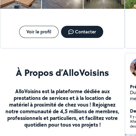
Voir le profil
Contacter
À Propos d’AlloVoisins
Pr
AlloVoisins est la plateforme dédiée aux
Du
prestations de services et à la location de
me
matériel à proximité de chez vous ! Rejoignez
pr
notre communauté de 4,5 millions de membres,
éb
Der
cuisi
Il 
professionnels et particuliers, et facilitez votre
All
to
quotidien pour tous vos projets !
des
iso
soi
mo
et 