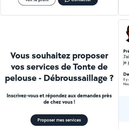
Pr
Vous souhaitez proposer
J'
je
vos services de Tonte de
pr
.10
De
pelouse - Débroussaillage ?
m'
Il 
Nou
déb
fai
Inscrivez-vous et répondez aux demandes près
voyag
de chez vous !
ef
se
dis
Proposer mes services
vo
N'hés