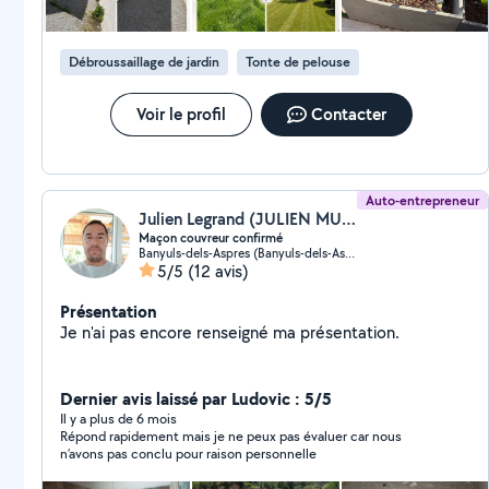
meubles, fixation d'étagères, tringles ou cadres, petites
réparations et aide pour tous vos petits travaux de la
maison.
Débroussaillage de jardin
Tonte de pelouse
Voir le profil
Contacter
Auto-entrepreneur
Julien Legrand (JULIEN MULTISERVICES)
Maçon couvreur confirmé
Banyuls-dels-Aspres (Banyuls-dels-Aspres)
5/5
(12 avis)
Présentation
Je n'ai pas encore renseigné ma présentation.
Dernier avis laissé par Ludovic : 5/5
Il y a plus de 6 mois
Répond rapidement mais je ne peux pas évaluer car nous
n’avons pas conclu pour raison personnelle