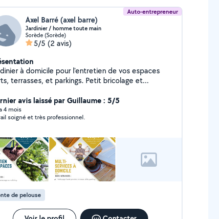
Auto-entrepreneur
Axel Barré (axel barre)
Jardinier / homme toute main
Sorède (Sorède)
5/5
(2 avis)
ésentation
dinier à domicile pour l'entretien de vos espaces
ts, terrasses, et parkings. Petit bricolage et
pannage de la vie de tous les jours. Vous bénéficiez
 50% d'avance immédiate de crédit d'impôts avec
rnier avis laissé par Guillaume : 5/5
 services.
 a 4 mois
vail soigné et très professionnel.
nte de pelouse
Voir le profil
Contacter