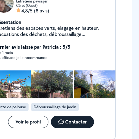
Entretiens paysager
Céret (Ouest)
4,8/5
(8 avis)
ésentation
tretiens des espaces verts, élagage en hauteur,
acuations des déchets, débroussaillage...
nier avis laissé par Patricia : 5/5
 a 1 mois
s efficace je le recommande
nte de pelouse
Débroussaillage de jardin
Voir le profil
Contacter