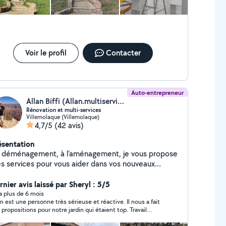
plus d'efficacité. Cordialement.
Voir le profil
Contacter
Auto-entrepreneur
Allan Biffi (Allan.multiservices66)
Rénovation et multi-services
Villemolaque (Villemolaque)
4,7/5
(42 avis)
ésentation
 déménagement, à l'aménagement, je vous propose
s services pour vous aider dans vos nouveaux
ojets. De formation bois, diplômé, en menuiserie et
énisterie ainsi que dans l'agencement et la pose de
nier avis laissé par Sheryl : 5/5
ne, et tout mobilier en kit. Dans la rénovation, je
y a plus de 6 mois
an est une personne très sérieuse et réactive. Il nous a fait
uche à ces corps de métiers : électricité, plomberie,
 propositions pour notre jardin qui étaient top. Travail
lation , placo, carrelage, peinture, mur de pierres,
gné et sérieux. On hésitera pas à repasser par ses services
ntage et pose de meubles , bardage extérieur , etc.
nous le recommandons sans hésiter!!!