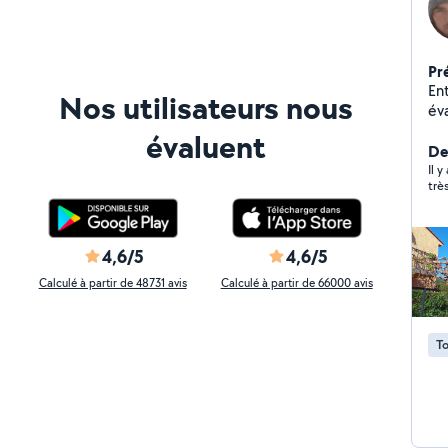
Pr
En
Nos utilisateurs nous
év
évaluent
Der
Il y
trè
4,6/5
4,6/5
Calculé à partir de 48731 avis
Calculé à partir de 66000 avis
To