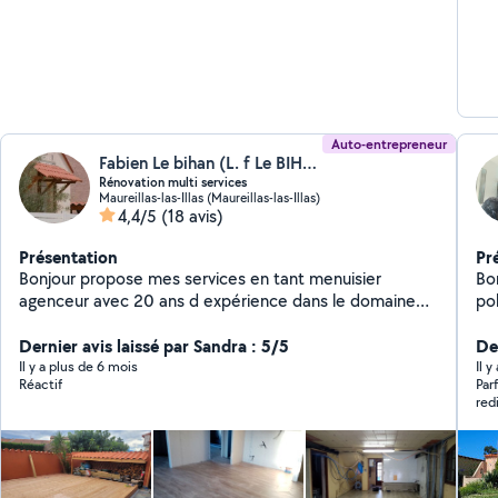
Auto-entrepreneur
Fabien Le bihan (L. f Le BIHAN)
Rénovation multi services
Maureillas-las-Illas (Maureillas-las-Illas)
4,4/5
(18 avis)
Présentation
Pr
Bonjour propose mes services en tant menuisier
Bonj
agenceur avec 20 ans d expérience dans le domaine
pol
pose de fenêtres terrasses parquet mais avec les
pet
années je me suis diversifié pose de carrelage faïence
Dernier avis laissé par Sandra : 5/5
pe
De
petite plomberie peinture. Etc aussi manutention
suspension
Il y a plus de 6 mois
Il 
Réactif
Par
montage de meubles casser des cloisons murs et plus
éla
red
encore. N hésitez pas à me contacter merci à bientôt
di
dé
la déche
particuliers.