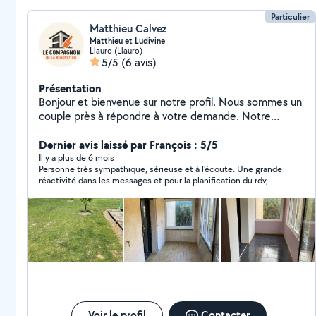
Particulier
Matthieu Calvez
Matthieu et Ludivine
Llauro (Llauro)
5/5
(6 avis)
Présentation
Bonjour et bienvenue sur notre profil. Nous sommes un
couple près à répondre à votre demande. Notre
parcours atypique a fait de nous des « touche à tous ».
Ce pourquoi aujourd'hui nous démarrons notre
Dernier avis laissé par François : 5/5
entreprise en multi services. Nos différentes
Il y a plus de 6 mois
Personne très sympathique, sérieuse et à l'écoute. Une grande
prestations sont: Pour madame, Service en
réactivité dans les messages et pour la planification du rdv,
restauration Aide ménagère Aide à domicile Pour
disponibilité rapide. Travail soigné et propre. Tout ce dont je
monsieur, Entretiens extérieur Divers travaux de
recherchais, Je recommande vivement.
rénovation Nous sommes un couple dynamique et
amoureux du travail bien fait. N'hésitez pas à nous
contacter pour toute vos demandes nous nous ferons
un plaisir d'y répondre. Cordialement Matthieu et
Ludivine.
Voir le profil
Contacter