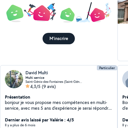
Je
maî
N'
M'inscrire
Particulier
David Multi
Multi service
Saint-Génis-des-Fontaines (Saint-Génis-des-Fontaines)
4,3/5
(9 avis)
Présentation
Pr
bonjour je vous propose mes compétences en multi-
Bo
service, avec mes 5 ans d'expérience je serai répondre
d'e
à vos demandes assez rapidement
Dernier avis laissé par Valérie : 4/5
Der
Il y a plus de 6 mois
Il y