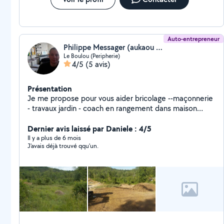
Auto-entrepreneur
Philippe Messager (aukaou loc)
Le Boulou (Peripherie)
4/5
(5 avis)
Présentation
Je me propose pour vous aider bricolage --maçonnerie
- travaux jardin - coach en rangement dans maison
garage grange abris de jardin etc location de materiel
outillage
Dernier avis laissé par Daniele : 4/5
Il y a plus de 6 mois
J'avais déjà trouvé qqu'un.