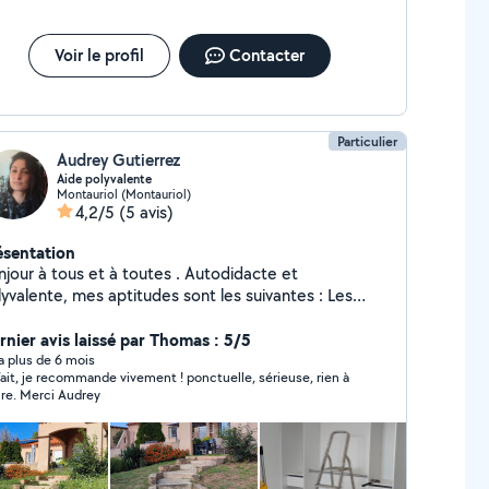
je suis réactif. Bien cordialement
Voir le profil
Contacter
Particulier
Audrey Gutierrez
Aide polyvalente
Montauriol (Montauriol)
4,2/5
(5 avis)
ésentation
our à tous et à toutes . Autodidacte et
yvalente, mes aptitudes sont les suivantes : Les
its travaux : Carrelage, faillance, pose de parquet,
inture, petite plomberie, montage de meubles,
rnier avis laissé par Thomas : 5/5
s.... Espaces vert : Débroussaillage, petit
y a plus de 6 mois
fait, je recommande vivement ! ponctuelle, sérieuse, rien à
gage ou abattage d'arbre , tonte et taille . J'ai à ma
ire. Merci Audrey
sposition un camion benne , me permettant
vacuer ( gravats, déchets verts, meubles destinés à
tterie). Possibilités de ménage chez les
 Je travaille souvent avec mon binôme pour