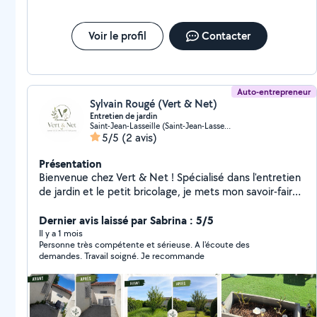
Voir le profil
Contacter
Auto-entrepreneur
Sylvain Rougé (Vert & Net)
Entretien de jardin
Saint-Jean-Lasseille (Saint-Jean-Lasseille)
5/5
(2 avis)
Présentation
Bienvenue chez Vert & Net ! Spécialisé dans l'entretien
de jardin et le petit bricolage, je mets mon savoir-faire
à votre service pour vous offrir un extérieur soigné et
un intérieur fonctionnel. Fort de 3 ans d'expérience, je
Dernier avis laissé par Sabrina : 5/5
suis basé à Saint-Jean-Lasseille et je me déplace avec
Il y a 1 mois
Personne très compétente et sérieuse. A l'écoute des
plaisir dans un large rayon de 30 km aux alentours. Mes
demandes. Travail soigné. Je recommande
domaines d'expertise : Entretien de jardin : Tonte de
pelouse, taille de haies et d'arbustes, désherbage,
débroussaillage, nettoyage de massifs et évacuation
de vos déchets verts. Petit bricolage : Montage de