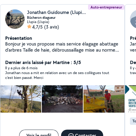
Auto-entrepreneur
Jonathan Guidoume (Llupia bois)
Bûcheron élagueur
Llupia (Llupia)
4,7/5
(3 avis)
Présentation
Pr
Bonjour je vous propose mais service élagage abattage
Jar
d'arbres Taille de haie, débroussaillage mise au norme
ver
incendie Je suis équipé et qualifié en activité depuis
dé
2015
Dernier avis laissé par Martine : 5/5
de
De
nos
Il y a plus de 6 mois
Il y
Jonathan nous a mit en relation avec un de ses collègues tout
tra
c'est bien passé. Merci
To
Voir le profil
Contacter