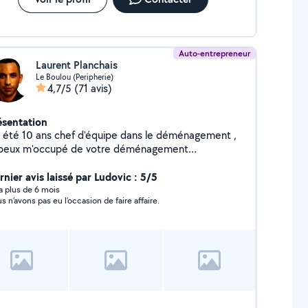
Auto-entrepreneur
Laurent Planchais
Le Boulou (Peripherie)
4,7/5
(71 avis)
ésentation
ai été 10 ans chef d'équipe dans le déménagement ,
 peux m'occupé de votre déménagement
éparation emballage de vos bien ou juste chargé vidé
 ans chef d'équipe dans le btp . Je peux aussi
rnier avis laissé par Ludovic : 5/5
occuper de votre jardin : passé la tondeuse,
y a plus de 6 mois
s n’avons pas eu l’occasion de faire affaire.
roussailler , nettoyer et faire vos haies mais aussi
re vos livraisons et tout débarrasser faire vos
es à la déchetterie. Sérieux , dynamique ,
ficace ! mon expérience et mon professionnalisme
ra être apprécié . (ma femme est de nouveau
ponible tout aussi efficace sérieuses elle peut faire
tre ménage vos courses s'occupé de vos animaux) .
itez pas à me contacter, directement sur mon tel