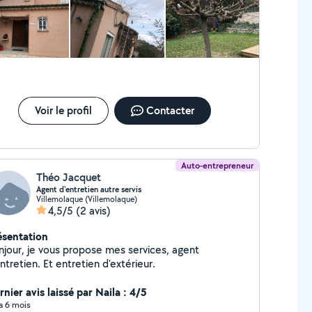
 ne fais pas de grosse maçonnerie (quand je ne
trise pas quelque chose je préfère le dire)..
hésitez pas à me contacter pour toutes demandes,
j'y répondrai avec plaisir. DEVIS GRATUIT A très vite !
Voir le profil
Contacter
Auto-entrepreneur
Théo Jacquet
Agent d'entretien autre servis
Villemolaque (Villemolaque)
4,5/5
(2 avis)
ésentation
njour, je vous propose mes services, agent
ntretien. Et entretien d'extérieur.
nier avis laissé par Naila : 4/5
 a 6 mois