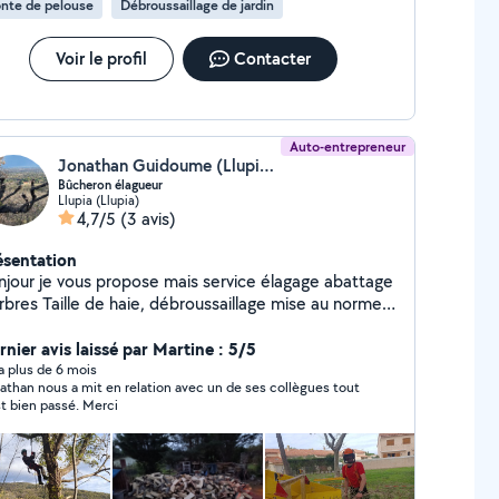
nte de pelouse
Débroussaillage de jardin
Voir le profil
Contacter
Auto-entrepreneur
Jonathan Guidoume (Llupia bois)
Bûcheron élagueur
Llupia (Llupia)
4,7/5
(3 avis)
ésentation
njour je vous propose mais service élagage abattage
 haie, débroussaillage mise au norme
équipé et qualifié en activité depuis
15
rnier avis laissé par Martine : 5/5
y a plus de 6 mois
athan nous a mit en relation avec un de ses collègues tout
st bien passé. Merci