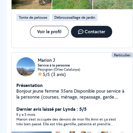
Tonte de pelouse
Débroussaillage de jardin
Voir le profil
Contacter
Particulier
Marion J
Service à la personne
Perpignan (Orles-Catalunya)
5/5
(3 avis)
Présentation
Bonjour jeune femme 35ans Disponible pour service à
la personne (courses, ménage, repassage, garde
d'enfants, jardinage) 15 ans d'expérience en crèche et
divers diplômes en petite enfance ( éducatrice de
Dernier avis laissé par Lynda : 5/5
jeunes enfants ) n'hésitez pas à me contacter
Il y a 5 mois
Marion s’est occupée des devoirs de mon fils Amir et ça s’est
Perpignan Sud et villages alentour
très bien passé. Elle est très gentille, patiente et prend le
temps d’expliquer. Amir s’est senti en confiance avec elle. Je la