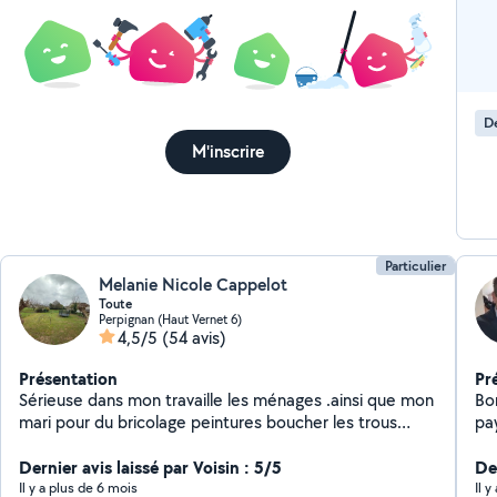
Dé
M'inscrire
Particulier
Melanie Nicole Cappelot
Toute
Perpignan (Haut Vernet 6)
4,5/5
(54 avis)
Présentation
Pr
Sérieuse dans mon travaille les ménages .ainsi que mon
Bon
mari pour du bricolage peintures boucher les trous
pay
l'espace vert nettoyer vos jardins vos maisons ectvider
ma 
des maisons des caves en déchèterie si vous avez
Dernier avis laissé par Voisin : 5/5
déb
De
besoin de jeter des choses .Montages de meubles
ain
Il y a plus de 6 mois
Il 