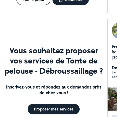
Pr
Vous souhaitez proposer
Bonjour à 
pr
vos services de Tonte de
jardinage. To
d'arbustes Net
De
pelouse - Débroussaillage ?
vos espa
Il y
pon
et 
propre 
Inscrivez-vous et répondez aux demandes près
de chez vous !
Proposer mes services