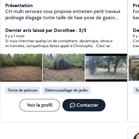
Présentation
Pr
CH multi services vous propose entretien petit travaux
Fo
jardinage élagage tonte taille de haie pose de gazon
ba
synthétique débarras maison de la cave au grenier
petite peinture réparation montage de meuble et bien
Dernier avis laissé par Dorothee : 5/5
De
d'autres choses travail sérieux et soigner n'hésitez pas
Il y a 1 mois
Il y
Si vous cherchez quelqu'un de compétent, dynamique, sérieux
Com
à me contacter pour plus d'informations devis gratuit
et honnête, sympathique faites appel à Christophe, . C'est rare
trav
autour de moi sur 30 klm
de nos jours
Tonte de pelouse
Débroussaillage de jardin
To
Voir le profil
Contacter