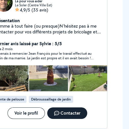
Là pour vous aider
Le Soler (Centre Ville Est)
4,9/5
(35 avis)
ésentation
mme à tout faire (ou presque)N'hésitez pas à me
ntacter pour vos différents projets de bricolage et
its travaux. Je fais aussi tout ce qui touche aux
paces verts comme tondre, débroussailler, tailler,
nier avis laissé par Sylvie : 5/5
guer.... et bien sûr je vous débarrasse des déchets.
 a 2 mois
tenais à remercier Jean François pour le travail effectué au
 vous servirais au mieux et en fonction de mes
a mamie. Le jardin est propre et il en avait besoin !
acités. Je ne sais pas faire... je fais pas... Au plaisir
ci pour votre disponibilité
vous servir
nte de pelouse
Débroussaillage de jardin
Voir le profil
Contacter