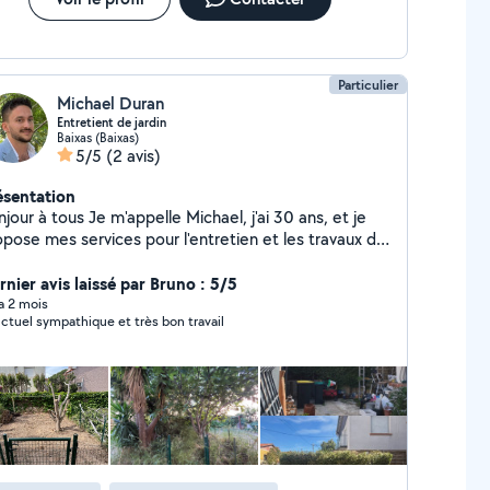
Particulier
Michael Duran
Entretient de jardin
Baixas (Baixas)
5/5
(2 avis)
ésentation
tous Je m'appelle Michael, j'ai 30 ans, et je
opose mes services pour l'entretien et les travaux de
nte de pelouse Taille de haies et
toyage de jardin Entretien régulier de
rnier avis laissé par Bruno : 5/5
ces verts Je suis sérieux, motivé et soigneux,
 a 2 mois
ctuel sympathique et très bon travail
je serai ravi de vous aider à garder votre jardin
et agréable. N'hésitez pas à me contacter si
vous avez besoin d'un coup de main ! À bientôt Michael