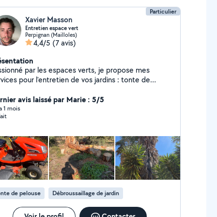
Particulier
Xavier Masson
Entretien espace vert
Perpignan (Mailloles)
4,4/5
(7 avis)
ésentation
ssionné par les espaces verts, je propose mes
vices pour l'entretien de vos jardins : tonte de
ouse, taille de haies, désherbage, débroussaillage,
ttoyage extérieur, etc.
rnier avis laissé par Marie : 5/5
 a 1 mois
ait
nte de pelouse
Débroussaillage de jardin
Voir le profil
Contacter