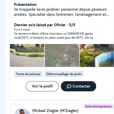
Présentation
Je m'appelle kevin jardinier passionné depuis plusieurs
années. Spécialisé dans l'entretien, l'aménagement et
la création de jardins, j'accompagne mes clients pour
transformer leurs espaces extérieurs en véritables lieux
Dernier avis laissé par Olivier : 5/5
de vie agréables, durables et esthétiques.
Il y a 1 mois
Je remercie Kévin d''être intervenu un DIMANCHE après-
midi(34°C, à l'ombre) en plein soleil plus de 40°C. De sa
disponibilité, l'accord prévu le mardi, il est venu le dimanche.
Rien à dire sinon... On a des pieds d'asperges qui poussent un
peu partout. Des gens passent des heures pour en trouver en
forêt. ... Moi je vais dans le jardin!
Tonte de pelouse
Débroussaillage de jardin
Voir le profil
Contacter
Auto-entrepreneur
Mickael Ziegler (M'Ziegler)