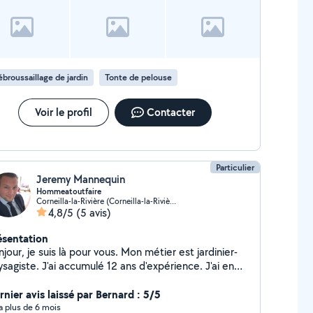
broussaillage de jardin
Tonte de pelouse
Voir le profil
Contacter
Particulier
Jeremy Mannequin
Hommeatoutfaire
Corneilla-la-Rivière (Corneilla-la-Rivière)
4,8/5
(5 avis)
ésentation
jour, je suis là pour vous. Mon métier est jardinier-
sagiste. J'ai accumulé 12 ans d'expérience. J'ai en
possession les outils nécessaires pour la tonte, le
roussaillage, la taille des haies et d'autres végétaux,
rnier avis laissé par Bernard : 5/5
si que le souffleur à feuilles. J'ai la compétence pour
y a plus de 6 mois