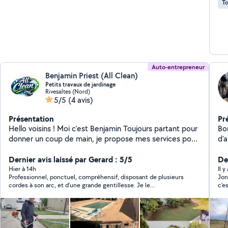
To
Auto-entrepreneur
Benjamin Priest (All Clean)
Petits travaux de jardinage
Rivesaltes (Nord)
5/5
(4 avis)
Présentation
Pr
Hello voisins ! Moi c'est Benjamin Toujours partant pour
Bo
donner un coup de main, je propose mes services pour
d'arbres Taille de
vous simplifier le quotidien ! Besoin d'aide pour de
incendie Je suis 
l'entretien de jardin / bricolage / ménage ? Je suis
Dernier avis laissé par Gerard : 5/5
20
De
quelqu'un de sérieux, efficace et surtout avec le sourire
Hier à 14h
Il 
Professionnel, ponctuel, compréhensif, disposant de plusieurs
Jon
J'aime le travail bien fait et avec une finition CLEAN,
cordes à son arc, et d’une grande gentillesse. Je le
c'e
donc n'hésitez pas, je serai ravi de vous aider !
recommande à 100/100. Aucune mauvaise surprise.