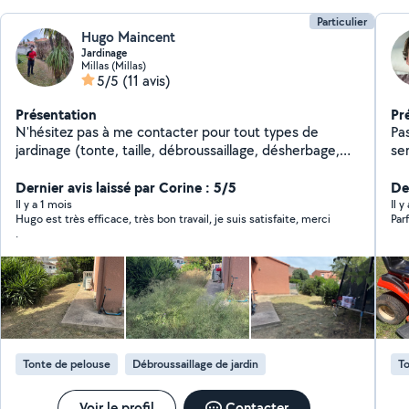
Particulier
Hugo Maincent
Jardinage
Millas (Millas)
5/5
(11 avis)
Présentation
Pr
N'hésitez pas à me contacter pour tout types de
Pa
jardinage (tonte, taille, débroussaillage, désherbage,
ser
tronçonnage, etc), je suis équipé et véhiculé. J'ai de
pel
l'expérience et cherche à avoir plus de visibilité avec
Dernier avis laissé par Corine : 5/5
ne
De
allo voisin.
Il y a 1 mois
Il y
Hugo est très efficace, très bon travail, je suis satisfaite, merci
Parf
.
Tonte de pelouse
Débroussaillage de jardin
To
Voir le profil
Contacter