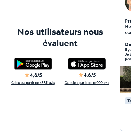
Pr
Ho
Nos utilisateurs nous
co
pet
évaluent
es
Der
éla
Il y
Je 
Je
jardin de m
cap
Mer
de 
4,6/5
4,6/5
Calculé à partir de 48731 avis
Calculé à partir de 66000 avis
To