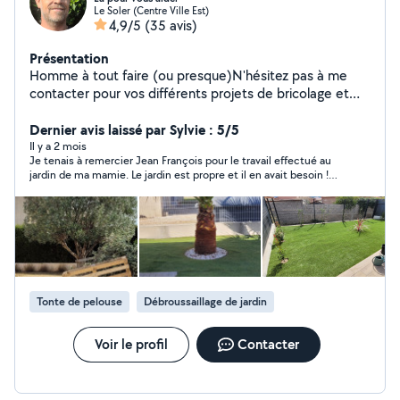
Le Soler (Centre Ville Est)
4,9/5
(35 avis)
Présentation
Homme à tout faire (ou presque)N'hésitez pas à me
contacter pour vos différents projets de bricolage et
petits travaux. Je fais aussi tout ce qui touche aux
espaces verts comme tondre, débroussailler, tailler,
Dernier avis laissé par Sylvie : 5/5
élaguer.... et bien sûr je vous débarrasse des déchets.
Il y a 2 mois
Je tenais à remercier Jean François pour le travail effectué au
Je vous servirais au mieux et en fonction de mes
jardin de ma mamie. Le jardin est propre et il en avait besoin !
capacités. Je ne sais pas faire... je fais pas... Au plaisir
Merci pour votre disponibilité
de vous servir
Tonte de pelouse
Débroussaillage de jardin
Voir le profil
Contacter