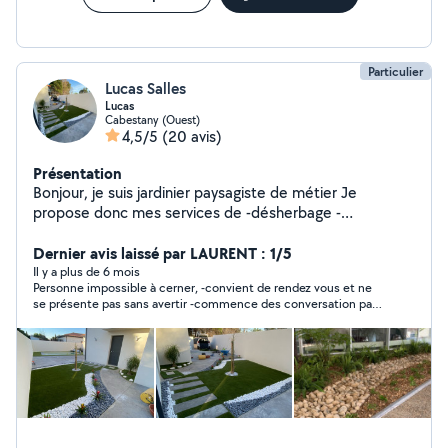
Particulier
Lucas Salles
Lucas
Cabestany (Ouest)
4,5/5
(20 avis)
Présentation
Bonjour, je suis jardinier paysagiste de métier Je
propose donc mes services de -désherbage -
débroussaillage -taille ou autres -gazon synthétique Ainsi
que de petite création.
Dernier avis laissé par LAURENT : 1/5
Il y a plus de 6 mois
Personne impossible à cerner, -convient de rendez vous et ne
se présente pas sans avertir -commence des conversation par
messagerie puis brutalement ne poursuit pas la conversation
et vous laisse en plan sans explication. Pas très fiable, à éviter.