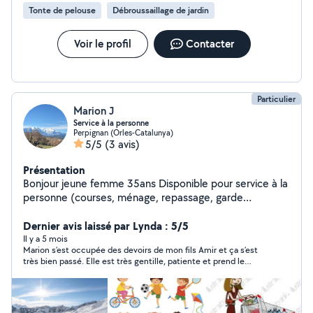
Tonte de pelouse
Débroussaillage de jardin
Voir le profil
Contacter
Particulier
Marion J
Service à la personne
Perpignan (Orles-Catalunya)
5/5
(3 avis)
Présentation
Bonjour jeune femme 35ans Disponible pour service à la
personne (courses, ménage, repassage, garde
d'enfants, jardinage) 15 ans d'expérience en crèche et
divers diplômes en petite enfance ( éducatrice de
Dernier avis laissé par Lynda : 5/5
jeunes enfants ) n'hésitez pas à me contacter Perpignan
Il y a 5 mois
Marion s’est occupée des devoirs de mon fils Amir et ça s’est
Sud et villages alentour
très bien passé. Elle est très gentille, patiente et prend le
temps d’expliquer. Amir s’est senti en confiance avec elle. Je la
recommande sans hésiter. Merci encore Marion !