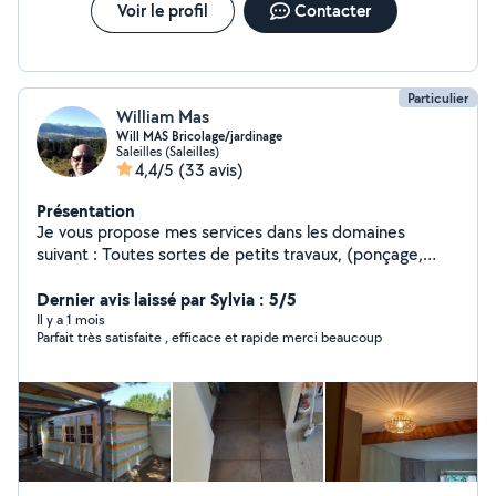
Voir le profil
Contacter
Particulier
William Mas
Will MAS Bricolage/jardinage
Saleilles (Saleilles)
4,4/5
(33 avis)
Présentation
Je vous propose mes services dans les domaines
suivant : Toutes sortes de petits travaux, (ponçage,
peinture, rebouchage, joint, pose meubles en kit...),
Jardinage. Je fabrique aussi des meubles en palettes.
Dernier avis laissé par Sylvia : 5/5
Il y a 1 mois
Parfait très satisfaite , efficace et rapide merci beaucoup