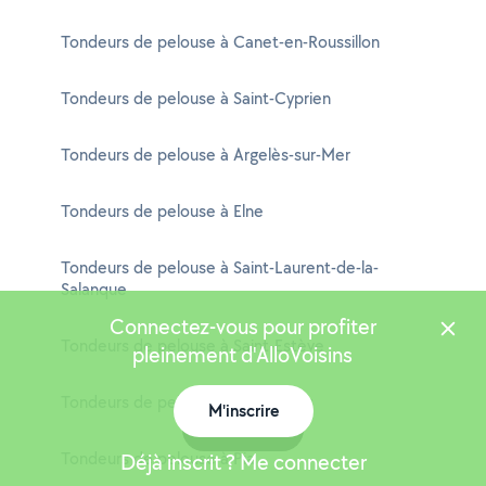
Tondeurs de pelouse à Canet-en-Roussillon
Tondeurs de pelouse à Saint-Cyprien
Tondeurs de pelouse à Argelès-sur-Mer
Tondeurs de pelouse à Elne
Tondeurs de pelouse à Saint-Laurent-de-la-
Salanque
Connectez-vous pour profiter
Tondeurs de pelouse à Saint-Estève
pleinement d'AlloVoisins
Tondeurs de pelouse à Cabestany
M'inscrire
Carte
Tondeurs de pelouse à Pia
Déjà inscrit ? Me connecter