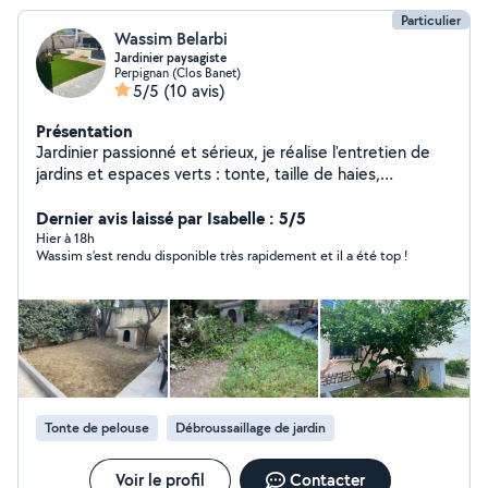
Particulier
Wassim Belarbi
Jardinier paysagiste
Perpignan (Clos Banet)
5/5
(10 avis)
Présentation
Jardinier passionné et sérieux, je réalise l'entretien de
jardins et espaces verts : tonte, taille de haies,
débroussaillage, désherbage, plantations et petits
travaux d'aménagement extérieur. Travail soigné,
Dernier avis laissé par Isabelle : 5/5
ponctuel et à l'écoute de vos besoins. N'hésitez pas à
Hier à 18h
Wassim s’est rendu disponible très rapidement et il a été top !
me contacter pour discuter de votre projet.
Tonte de pelouse
Débroussaillage de jardin
Voir le profil
Contacter