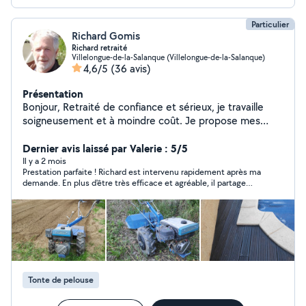
Particulier
Richard Gomis
Richard retraité
Villelongue-de-la-Salanque (Villelongue-de-la-Salanque)
4,6/5
(36 avis)
Présentation
Bonjour, Retraité de confiance et sérieux, je travaille
soigneusement et à moindre coût. Je propose mes
services dans les secteurs suivants : jardinage, entretien
maison, petits chantiers divers, électricité, plomberie,
Dernier avis laissé par Valerie : 5/5
peinture, montage de meuble... Je possède des outils
Il y a 2 mois
Prestation parfaite ! Richard est intervenu rapidement après ma
(motoculteur, motobineuse, tronçonneuse, taille haie,
demande. En plus d'être très efficace et agréable, il partage
tondeuse, outillage portatif, scie circulaire, poste à
volontiers ses connaissances sur le jardin. Je suis ravie de
souder, etc... ) ainsi qu'une remorque si il y a besoin
l'entretien de mon terrain et je ferai de nouveau appel à lui avec
d'évacuer. J ai pratiqué la navigation à voile
plaisir."
transatlantique (Caraibes) et la plongée sous-marine, le
judo, le tir a l 'arc.
Tonte de pelouse