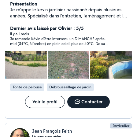
Présentation
Je m'appelle kevin jardinier passionné depuis plusieurs
années. Spécialisé dans l'entretien, l'aménagement et la
création de jardins, j'accompagne mes clients pour
transformer leurs espaces extérieurs en véritables lieux
Dernier avis laissé par Olivier : 5/5
de vie agréables, durables et esthétiques.
Il y a 1 mois
Je remercie Kévin d''être intervenu un DIMANCHE après-
midi(34°C, à l'ombre) en plein soleil plus de 40°C. De sa
disponibilité, l'accord prévu le mardi, il est venu le dimanche.
Rien à dire sinon... On a des pieds d'asperges qui poussent un
peu partout. Des gens passent des heures pour en trouver en
forêt. ... Moi je vais dans le jardin!
Tonte de pelouse
Débroussaillage de jardin
Voir le profil
Contacter
Particulier
Jean François Feith
Là pour vous aider