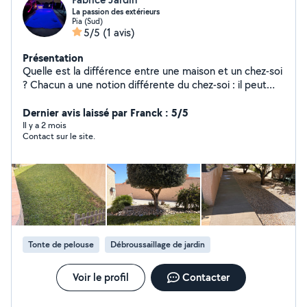
La passion des extérieurs
Pia (Sud)
5/5
(1 avis)
Présentation
Quelle est la différence entre une maison et un chez-soi
? Chacun a une notion différente du chez-soi : il peut
s'agir d'un havre de paix, d'un refuge, d'un lieu
bouillonnant d'activité... Vos espaces de vie doivent
Dernier avis laissé par Franck : 5/5
refléter votre personnalité, c'est pourquoi ma mission
Il y a 2 mois
Contact sur le site.
est de vous offrir une maison à votre image.
Tonte de pelouse
Débroussaillage de jardin
Voir le profil
Contacter