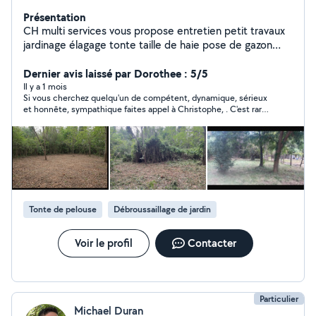
Présentation
CH multi services vous propose entretien petit travaux
jardinage élagage tonte taille de haie pose de gazon
synthétique débarras maison de la cave au grenier
petite peinture réparation montage de meuble et bien
Dernier avis laissé par Dorothee : 5/5
d'autres choses travail sérieux et soigner n'hésitez pas à
Il y a 1 mois
Si vous cherchez quelqu'un de compétent, dynamique, sérieux
me contacter pour plus d'informations devis gratuit
et honnête, sympathique faites appel à Christophe, . C'est rare
autour de moi sur 30 klm
de nos jours
Tonte de pelouse
Débroussaillage de jardin
Voir le profil
Contacter
Particulier
Michael Duran