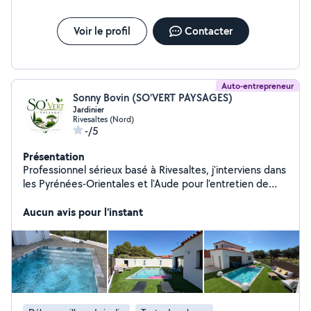
Voir le profil
Contacter
Auto-entrepreneur
Sonny Bovin (SO'VERT PAYSAGES)
Jardinier
Rivesaltes (Nord)
-/5
Présentation
Professionnel sérieux basé à Rivesaltes, j'interviens dans
les Pyrénées-Orientales et l'Aude pour l'entretien de
jardins et espaces verts. Taille de haies, désherbage,
débroussaillage, plantations, nettoyage devis gratuit.
Aucun avis pour l'instant
Travail soigné et intervention rapide