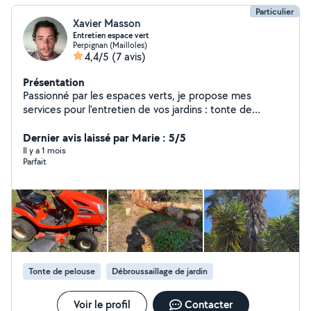
Particulier
Xavier Masson
Entretien espace vert
Perpignan (Mailloles)
4,4/5
(7 avis)
Présentation
Passionné par les espaces verts, je propose mes
services pour l'entretien de vos jardins : tonte de
pelouse, taille de haies, désherbage, débroussaillage,
nettoyage extérieur, etc.
Dernier avis laissé par Marie : 5/5
Il y a 1 mois
Parfait
Tonte de pelouse
Débroussaillage de jardin
Voir le profil
Contacter