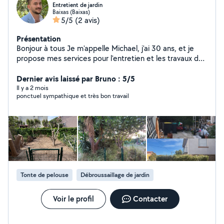
Entretient de jardin
Baixas (Baixas)
5/5
(2 avis)
Présentation
Bonjour à tous Je m'appelle Michael, j'ai 30 ans, et je
propose mes services pour l'entretien et les travaux de
jardinage. Tonte de pelouse Taille de haies et d'arbustes
Nettoyage de jardin Entretien régulier de vos espaces
Dernier avis laissé par Bruno : 5/5
verts Je suis sérieux, motivé et soigneux, et je serai ravi
Il y a 2 mois
ponctuel sympathique et très bon travail
de vous aider à garder votre jardin propre et agréable.
N'hésitez pas à me contacter si vous avez besoin d'un
coup de main ! À bientôt Michael
Tonte de pelouse
Débroussaillage de jardin
Voir le profil
Contacter