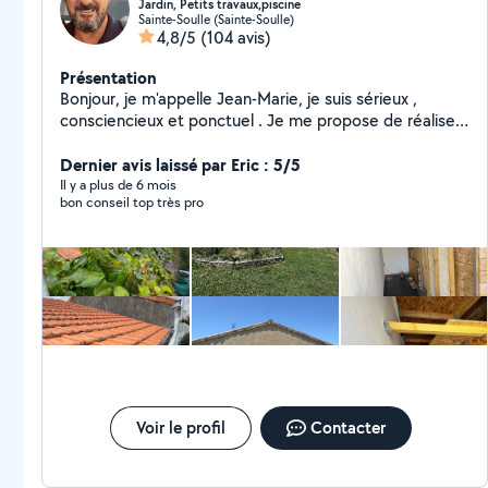
Jardin, Petits travaux,piscine
Sainte-Soulle (Sainte-Soulle)
4,8/5
(104 avis)
Présentation
Bonjour, je m'appelle Jean-Marie, je suis sérieux ,
consciencieux et ponctuel . Je me propose de réaliser
chez vous des travaux de jardinage, tonte de gazon, de
buisson, taille d'arbustes, mais aussi quelques petits
Dernier avis laissé par Eric : 5/5
travaux divers, parquet intérieur, chambre et autre. Je
Il y a plus de 6 mois
bon conseil top très pro
peux aussi créer sur mesure votre Galetas, espace très
pratique, gagner de la place dans votre garage. Je suis
équipé d'un fourgon pour débarrasser en déchetterie
quelques déchets. Au plaisir de vous lire, bien
cordialement. Jean-Marie
Voir le profil
Contacter