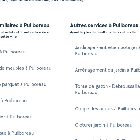
imilaires à Puilboreau
Autres services à Puilboreau
e résultats et étant de la même
Ayant le plus de résultats dans cette ville
cette ville
Jardinage - entretien potager 
 à Puilboreau
Puilboreau
de meubles à Puilboreau
Aménagement du jardin à Puil
 parquet à Puilboreau
Tonte de gazon - Débroussaill
Puilboreau
 à Puilboreau
Couper les arbres à Puilboreau
er à Puilboreau
Cloturer jardin à Puilboreau
ste à Puilboreau