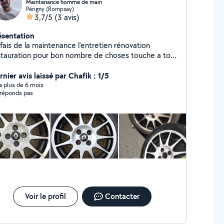
Maintenance homme de main
Périgny (Rompsay)
3,7/5
(3 avis)
ésentation
fais de la maintenance l'entretien rénovation
stauration pour bon nombre de choses touche a tout
 ambitieus
nier avis laissé par Chafik : 1/5
y a plus de 6 mois
réponds pas
Voir le profil
Contacter