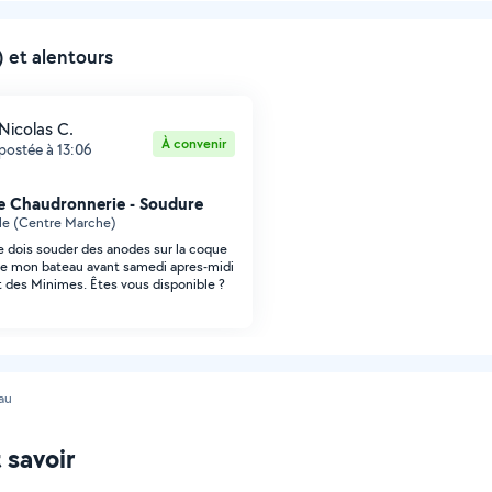
 et alentours
Nicolas C.
À convenir
postée à 13:06
 Chaudronnerie - Soudure
le (Centre Marche)
je dois souder des anodes sur la coque
de mon bateau avant samedi apres-midi
rt des Minimes. Êtes vous disponible ?
au
 savoir