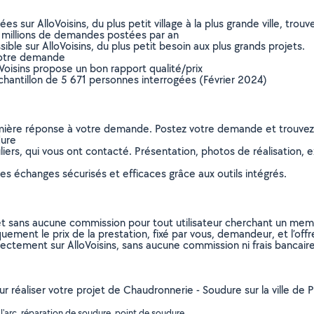
sur AlloVoisins, du plus petit village à la plus grande ville, tro
 millions de demandes postées par an
ible sur AlloVoisins, du plus petit besoin aux plus grands projets.
votre demande
oVoisins propose un bon rapport qualité/prix
chantillon de 5 671 personnes interrogées (Février 2024)
remière réponse à votre demande. Postez votre demande et trouve
dure
ers, qui vous ont contacté. Présentation, photos de réalisation, exp
s échanges sécurisés et efficaces grâce aux outils intégrés.
et sans aucune commission pour tout utilisateur cherchant un membre
uement le prix de la prestation, fixé par vous, demandeur, et l’offr
rectement sur AlloVoisins, sans aucune commission ni frais bancaire
our réaliser votre projet de Chaudronnerie - Soudure sur la ville d
arc, réparation de soudure, point de soudure, ..