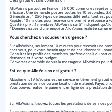
C’est gratuit et sans commission !
AlloVoisins partout en France : 35 000 communes représentées 
Efficace : Une demande postée toutes les 10 secondes, 3.6
Généraliste : 1 250 types de besoins différents, tout est poss
Rapide : 10 minutes pour recevoir une première réponse à 
Qualité / prix : 4 membres AlloVoisins sur 5* indiquent qu’All
* Données issues d’une enquête AlloVoisins réalisée sur un é
Vous cherchez un soudeur en urgence ?
Sur AlloVoisins, seulement 10 minutes pour recevoir une p
chez vous, pour votre besoin urgent de chaudronnerie - sou
Consultez les profils des membres, professionnels ou particuli
demande et à votre budget.
Conversez ensemble depuis la messagerie AlloVoisins pour de
Est-ce que AlloVoisins est gratuit ?
Absolument ! AlloVoisins est un service entièrement gratuit 
prestation de service ou une location de matériel. Payez uniq
Vous pouvez réaliser le paiement en ligne de la prestation di
Sur AlloVoisins, trouvez toutes les prestations de services p
Autres exemples de prestations réalisées par nos membres : soudure à l'