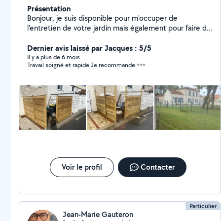
Présentation
Bonjour, je suis disponible pour m'occuper de
l'entretien de votre jardin mais également pour faire de
la réparation sur du petits matériels, et je suis aussi
disponible pour effectuer des petits travaux. N'hésitez
Dernier avis laissé par Jacques : 5/5
pas pour tout renseignement ou devis Thomas
Il y a plus de 6 mois
Travail soigné et rapide Je recommande +++
Voir le profil
Contacter
Particulier
Jean-Marie Gauteron