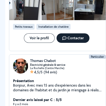
Petits travaux
Installation de chatière
Voir le profil
Contacter
Particulier
Thomas Chabot
Électricité générale & service
La Rochelle (Centre Marche)
4,5/5
(94 avis)
Présentation
Bonjour, Avec mes 15 ans d'expériences dans les
domaines de l'habitat et du jardin je m'engage à réaliser
chez vous un travail de qualité . Mes domaines
d'activités sont l'électricité et l'entretiens de jardin mais
Dernier avis laissé par C : 5/5
je ne suis pas fermé à d'autres travaux. A voir. Merci
Il y a 2 mois