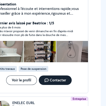
ésentation
fessionnel à l'écoute et interventions rapide,vous
nseiller grâce à mon expérience,rigoureux et
nutieux
nier avis laissé par Beatrice : 1/5
y a plus de 6 mois
ès m'avoir proposé de venir dimanche en fin d'après-midi
r résoudre mon pb de fuite dans la douche de mes
ataires, Steven C a annulé 5 mn avant l'heure prévue pour le
dez-vous alors que j'avais fait 1 h de route pour me rendre
 place.
tits travaux
Pose de suspension
Voir le profil
Contacter
Entreprise
ENELEC EURL