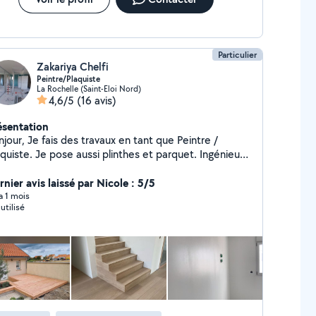
Particulier
Zakariya Chelfi
Peintre/Plaquiste
La Rochelle (Saint-Eloi Nord)
4,6/5
(16 avis)
ésentation
jour, Je fais des travaux en tant que Peintre /
quiste. Je pose aussi plinthes et parquet. Ingénieux,
peux vous aider pour vos petits travaux
aménagement (poser des meubles, créer un
nier avis laissé par Nicole : 5/5
essing), réparer un mur (boucher des trous, enduit,
 a 1 mois
utilisé
ous pouvez me contacter pour plus
d'informations. Cordialement