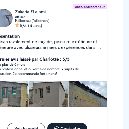
Auto-entrepreneur
Zakaria El alami
Artisan
Puilboreau (Puilboreau)
5/5
(3 avis)
ésentation
tisan ravalement de façade, peinture extérieure et
térieure avec plusieurs années d'expériences dans le
maine, rénovation thermique et autres travaux divers
 bâtiment. Je propose des accompagnement en
rnier avis laissé par Charlotte : 5/5
nseil de renovation énergétique également.
y a plus de 6 mois
s professionnel et ouvert à de nombreux sujets de
cussion. Je recommande fortement!
Voir le profil
Contacter