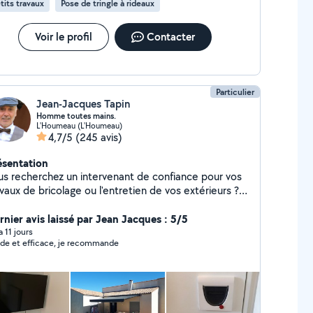
tits travaux
Pose de tringle à rideaux
Voir le profil
Contacter
Particulier
Jean-Jacques Tapin
Homme toutes mains.
L'Houmeau (L'Houmeau)
4,7/5
(245 avis)
ésentation
us recherchez un intervenant de confiance pour vos
vaux de bricolage ou l'entretien de vos extérieurs ?
 vous propose un service sérieux et soigné, avec une
ention particulière portée aux détails et à la qualité
rnier avis laissé par Jean Jacques : 5/5
 travail. Que ce soit pour gagner du temps ou
 a 11 jours
ide et efficace, je recommande
éficier d'un savoir-faire fiable, j'interviens avec
acité et professionnalisme. Fort d'une expérience
lide et de compétences polyvalentes, je m'engage à
s fournir un résultat à la hauteur de vos attentes.
hésitez pas à me contacter pour échanger sur votre