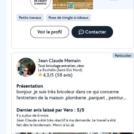
Petits travaux
Pose de tringle à rideaux
Voir le profil
Contacter
Particulier
Jean Claude Memain
Tout bricolage.entretien ,réno
La Rochelle (Saint-Eloi Nord)
4,3/5
(58 avis)
Présentation
bonjour ,je suis très bricoleur dans ce qui concerne
l'entretien de la maison .plomberie ,parquet , peinture
,etc. Rénovation, je saurais vous remettre en état votre
maison où appartement. Le travail est toujours soigné.
Dernier avis laissé par Vero : 5/5
Il y a plus de 6 mois
Jean Claude a été très réactif à ma demande. Le travail a été
fait dès le lendemain. Merci à lui 🙏