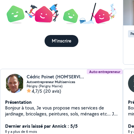
Pe
M'inscrire
Auto-entrepreneur
Cédric Poinet (HOM'SERVICES17)
Autoentrepreneur Multiservices
Périgny (Perigny Mairie)
4,7/5
(20 avis)
Présentation
Pr
Bonjour à tous, Je vous propose mes services de
Bon
jardinage, bricolages, peintures, sols, ménages etc... Je
mir
serai ravi de travailler pour vous, le temps d'un ou
garage, volet roulant
plusieurs services selon vos demandes. Les photos
Dernier avis laissé par Annick : 5/5
per
Der
viendront compléter mon profil au fur et à mesure.
de
Il y a plus de 6 mois
Il y