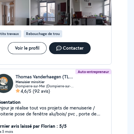
tits travaux
Rebouchage de trou
Voir le profil
Contacter
Auto-entrepreneur
Thomas Vanderhaegen (TLH MIROITERIE)
Menuisier miroitier
Dompierre-sur-Mer (Dompierre-sur-Mer)
4,6/5
(92 avis)
ésentation
jour je réalise tout vos projets de menuiserie /
oiterie pose de fenêtre alu/bois/ pvc , porte de
s / volet battant portail / portillon
gola bioclimatique store banne terrasse bois pose
nier avis laissé par Florian : 5/5
 parquets charpente placo plâtre .
 a 5 mois