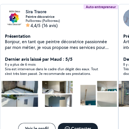
Auto-entrepreneur
Sira Traore
Peintre décoratrice
Puilboreau (Puilboreau)
4,4/5
(16 avis)
Présentation
Pr
Bonjour, en tant que peintre décoratrice passionnée
Ar
par mon métier, je vous propose mes services pour
in
tous vos besoins en revêtements muraux. Je suis
do
également disponible pour vous aider dans vos projets
Dernier avis laissé par Maud : 5/5
du
De
de décoration et vous fournir des conseils. En ce qui
co
Il y a plus de 6 mois
Il 
Sira est intervenue dans le cadre d'un dégât des eaux. Tout
Trè
concerne les travaux d'extérieur, je peux m'occuper du
s'est très bien passé. Je recommande ses prestations.
dis
nettoyage de façades et murettes, de la mise en
peinture de façades, ainsi que de la réparation des
fissures et autres défauts. Pour les travaux d'intérieur,
je peux m'occuper du détapissage de papier peint ou
autres revêtements, de la préparation des supports
(lessivage, nettoyage, ponçage, rebouchage,
ratissage), ainsi que de la protection des sols et des
alentours. Je peux également vous conseiller sur le
choix des couleurs et réaliser la mise en peinture. Enfin,
je suis également compétente pour la pose de
Voir le profil
Contacter