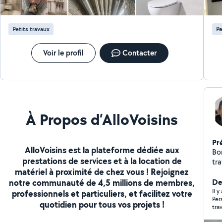
be
Petits travaux
Pe
Voir le profil
Contacter
À Propos d’AlloVoisins
Pr
AlloVoisins est la plateforme dédiée aux
Bon
prestations de services et à la location de
tr
matériel à proximité de chez vous ! Rejoignez
en
notre communauté de 4,5 millions de membres,
toitur
De
pe
Il 
professionnels et particuliers, et facilitez votre
Per
de 
quotidien pour tous vos projets !
tra