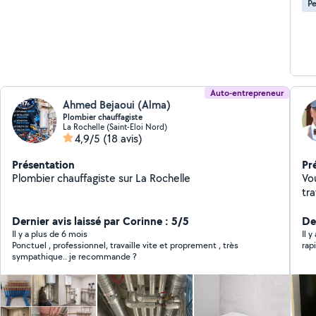
Pe
Auto-entrepreneur
Ahmed Bejaoui (Alma)
Plombier chauffagiste
La Rochelle (Saint-Eloi Nord)
4,9/5
(18 avis)
Présentation
Pr
Plombier chauffagiste sur La Rochelle
Vo
tra
Je
Dernier avis laissé par Corinne : 5/5
att
De
du
Il y a plus de 6 mois
Il y
Ponctuel , professionnel, travaille vite et proprement , très
rap
bén
sympathique.. je recommande ?
effic
so
vou
N'