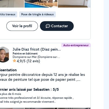
soin.
tits travaux
Pose de tringle à rideaux
Voir le profil
Contacter
Auto-entrepreneur
Julie Diaz fricot (Diaz peinture)
Peintre en bâtiment
Dompierre-sur-Mer (Dompierre-sur-Mer)
4,9/5
(12 avis)
ésentation
jour peintre décoratrice depuis 12 ans je réalise les
avaux de peinture tel que pose de papier peint ,
duit déco,peinture murs et plafond , nettoyage
e, bandes placo . Je peux également réaliser des
rnier avis laissé par Sebastien : 5/5
tits travaux comme la réparation de meuble ,pose
y a plus de 6 mois
sonne très professionnel et ā l écoute, réponse rapide ,
lustre et autre petit bricolage.
vail très soigné,je recommande vivement..