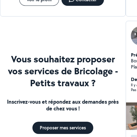
tapisserie classique , à raccord ou panoramique.
N'hésitez pas à me contacter pour discuter de votre
projet .
Pr
Vous souhaitez proposer
Bon
Pla
vos services de Bricolage -
je 
d'
Der
Petits travaux ?
dr
Il y
Pas 
peinture). V
Inscrivez-vous et répondez aux demandes près
de chez vous !
Proposer mes services