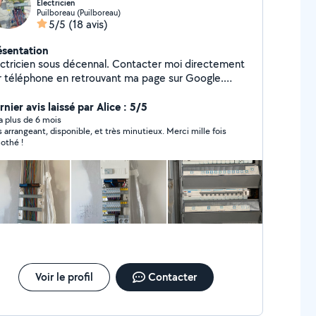
Électricien
Puilboreau (Puilboreau)
5/5
(18 avis)
ésentation
ricien sous décennal. Contacter moi directement
r téléphone en retrouvant ma page sur Google.
ci De l'installation classique domestique au
tiaire. Pose de portail, porte de garage. Installation
nier avis laissé par Alice : 5/5
iques et luminaires. Équilibrage triphasé. Mise aux
y a plus de 6 mois
s arrangeant, disponible, et très minutieux. Merci mille fois
de maison. Pose de radiateurs. Pose
othé !
climatisation Dépannages Ect
Voir le profil
Contacter