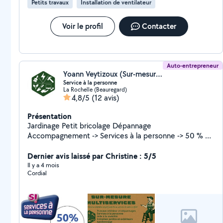
Petits travaux
Installation de ventilateur
Voir le profil
Contacter
Auto-entrepreneur
Yoann Veytizoux (Sur-mesure-multiservices)
Service à la personne
La Rochelle (Beauregard)
4,8/5
(12 avis)
Présentation
Jardinage Petit bricolage Dépannage
Accompagnement -> Services à la personne -> 50 % de
Crédit d'impôt
Dernier avis laissé par Christine : 5/5
Il y a 4 mois
Cordial