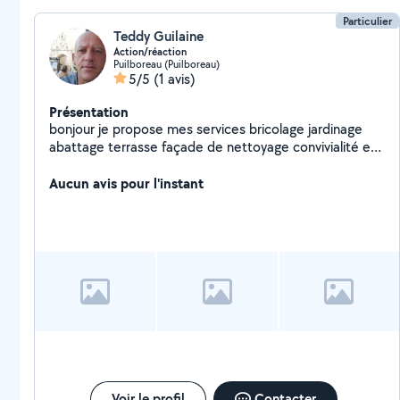
Particulier
Teddy Guilaine
Action/réaction
Puilboreau (Puilboreau)
5/5
(1 avis)
Présentation
bonjour je propose mes services bricolage jardinage
abattage terrasse façade de nettoyage convivialité et l
amitiés discuter pour ce sent seul voilà au plaisir de
vous relire cordialement Teddy
Aucun avis pour l'instant
Voir le profil
Contacter