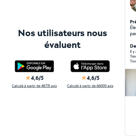
Pr
Élect
Nos utilisateurs nous
pa
Enelec. Mer
évaluent
ter
Der
d'appl
Il 
Trè
normes. Division 
Tim
4,6/5
4,6/5
Calculé à partir de 48731 avis
Calculé à partir de 66000 avis