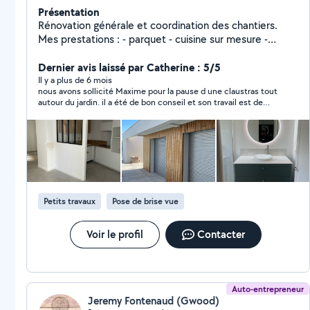
Présentation
Rénovation générale et coordination des chantiers.
Mes prestations : - parquet - cuisine sur mesure -
dressing sur mesure - bibliothèque sur mesure -
cloisons sèches ( Placo ) - bandes - peinture - carrelage
Dernier avis laissé par Catherine : 5/5
sol et mur - terrasse bois - bardage
Il y a plus de 6 mois
nous avons sollicité Maxime pour la pause d une claustras tout
autour du jardin. il a été de bon conseil et son travail est de
qualité. nous referons appel à lui sans problème
Petits travaux
Pose de brise vue
Voir le profil
Contacter
Auto-entrepreneur
Jeremy Fontenaud (Gwood)