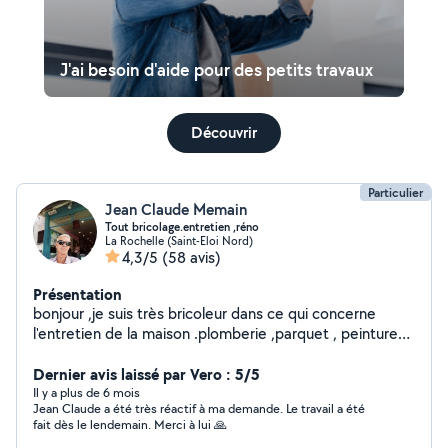
J'ai besoin d'aide pour des petits travaux
Découvrir
Particulier
Jean Claude Memain
Tout bricolage.entretien ,réno
La Rochelle (Saint-Eloi Nord)
4,3/5
(58 avis)
Présentation
bonjour ,je suis très bricoleur dans ce qui concerne
l'entretien de la maison .plomberie ,parquet , peinture
,etc. Rénovation, je saurais vous remettre en état votre
maison où appartement. Le travail est toujours soigné.
Dernier avis laissé par Vero : 5/5
Il y a plus de 6 mois
Jean Claude a été très réactif à ma demande. Le travail a été
fait dès le lendemain. Merci à lui 🙏