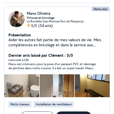
Particulier
Manu Oliveira
Virtuose en bricolage
La Rochelle (Les Minimes Port de Plaisance)
5/5
(34 avis)
Présentation
Aider les autres fait partie de mes valeurs de vie. Mes
compétences en bricolage et dans le service aux
personnes sont des atouts. Mon objectif : contribuer au
bonheur de mes voisins en leur en proposant un service
Dernier avis laissé par Clément : 5/5
de qualité. Alors n'hésitez pas..
mercredi à 12h
Manu est intervenu pour la pose d'un parquet PVC et rabotage
de plinthes dans notre cuisine. Il a fait un super travail. Manu
est quelqu'un de rigoureux et qui apporte de bonnes idées et
solutions. Il est aussi toujours à l'heure ! Nous referons
certainement appel à lui pour de futurs travaux.
Petits travaux
Installation de ventilateur