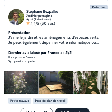
Particulier
Stephane Bezpalko
Jardinier paysagiste
Aytré (Aytre Ouest)
4,4/5
(30 avis)
Présentation
J'aime le jardin et les aménagements d'espaces verts.
Je peux également dépanner votre informatique ou
vous former à des choses simples. Je peux également
aider les enfants dans les matières scientifiques. Merci
Dernier avis laissé par Francois : 5/5
Il y a plus de 6 mois
Sympa et compétent
Petits travaux
Pose de plan de travail