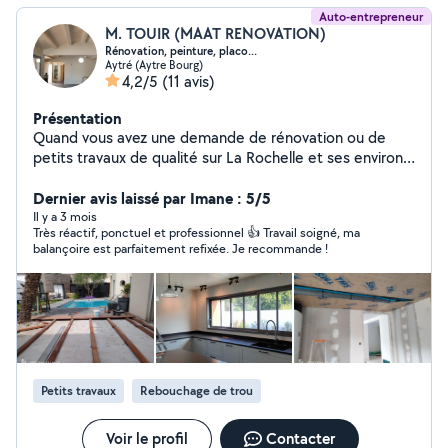
Auto-entrepreneur
M. TOUIR (MAAT RENOVATION)
Rénovation, peinture, placo...
Aytré (Aytre Bourg)
4,2/5
(11 avis)
Présentation
Quand vous avez une demande de rénovation ou de
petits travaux de qualité sur La Rochelle et ses environs,
vous pouvez compter sur MAAT RÉNOVATION. Je m'
engage à fournir un service exceptionnel au client. -
Dernier avis laissé par Imane : 5/5
Travaux de plâtrerie, Peinture (intérieur et extérieur) -
Il y a 3 mois
Très réactif, ponctuel et professionnel 👍 Travail soigné, ma
Isolation phonique et acoustique. - Rénovation
balançoire est parfaitement refixée. Je recommande !
d'appartement, de maison et autres bâtiments. - Pose
de revêtement au sol et carrelage. -Soudeur
professionnel: réalisation de terrasse, charpente,
pergola... - Démolition de bâtiment, murs. - Entretien de
toiture Faites-moi part de la nature de votre projet et je
m'efforcerais de trouver la solution la mieux adaptée à
vos besoins. ATTENTION À BIEN REMPLIR LA
Petits travaux
Rebouchage de trou
CATÉGORIE LORS DE VOTRE DEMANDE SINON JE NE
PEUX PAS VOUS RÉPONDRE
Voir le profil
Contacter