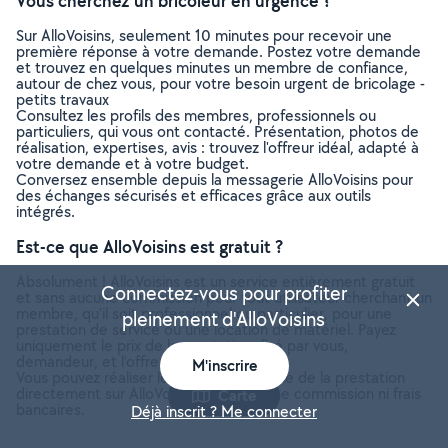
Vous cherchez un bricoleur en urgence ?
Sur AlloVoisins, seulement 10 minutes pour recevoir une
première réponse à votre demande. Postez votre demande
et trouvez en quelques minutes un membre de confiance,
autour de chez vous, pour votre besoin urgent de bricolage -
petits travaux
Consultez les profils des membres, professionnels ou
particuliers, qui vous ont contacté. Présentation, photos de
réalisation, expertises, avis : trouvez l'offreur idéal, adapté à
votre demande et à votre budget.
Conversez ensemble depuis la messagerie AlloVoisins pour
des échanges sécurisés et efficaces grâce aux outils
intégrés.
Est-ce que AlloVoisins est gratuit ?
Absolument ! AlloVoisins est un service entièrement gratuit
Connectez-vous pour profiter
et sans aucune commission pour tout utilisateur cherchant un
membre, qu’il soit professionnel ou particulier, pour une
pleinement d'AlloVoisins
prestation de service ou une location de matériel. Payez
uniquement le prix de la prestation, fixé par vous,
demandeur, et l’offreur.
M'inscrire
Vous pouvez réaliser le paiement en ligne de la prestation
directement sur AlloVoisins, sans aucune commission ni frais
Carte
bancaires.
Déjà inscrit ? Me connecter