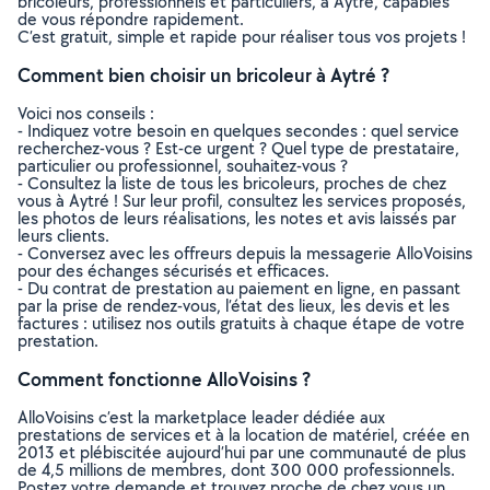
bricoleurs, professionnels et particuliers, à Aytré, capables
de vous répondre rapidement.
C’est gratuit, simple et rapide pour réaliser tous vos projets !
Comment bien choisir un bricoleur à Aytré ?
Voici nos conseils :
- Indiquez votre besoin en quelques secondes : quel service
recherchez-vous ? Est-ce urgent ? Quel type de prestataire,
particulier ou professionnel, souhaitez-vous ?
- Consultez la liste de tous les bricoleurs, proches de chez
vous à Aytré ! Sur leur profil, consultez les services proposés,
les photos de leurs réalisations, les notes et avis laissés par
leurs clients.
- Conversez avec les offreurs depuis la messagerie AlloVoisins
pour des échanges sécurisés et efficaces.
- Du contrat de prestation au paiement en ligne, en passant
par la prise de rendez-vous, l’état des lieux, les devis et les
factures : utilisez nos outils gratuits à chaque étape de votre
prestation.
Comment fonctionne AlloVoisins ?
AlloVoisins c’est la marketplace leader dédiée aux
prestations de services et à la location de matériel, créée en
2013 et plébiscitée aujourd’hui par une communauté de plus
de 4,5 millions de membres, dont 300 000 professionnels.
Postez votre demande et trouvez proche de chez vous un