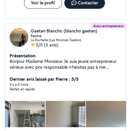
Voir le profil
Contacter
Auto-entrepreneur
Gaetan Blancho (blancho gaetan)
Peintre
La Rochelle (Les Minimes Tasdon)
5/5
(5 avis)
Présentation
Bonjour Madame Monsieur Je suis jeune entrepreneur
sérieux avec prix responsable n'hésitez pas à me
contacter pour plus de renseignements Cordialement
Je travaille dans : Peinture (intérieur/extérieur),plaquiste
Dernier avis laissé par Pierre : 5/5
(placo /bande de placo),carrelage, parquet, n'hésitez
Il y a 2 mois
Parfait et rapide
pas à me contacter au 06-51-82-74-10 GB.rénovation