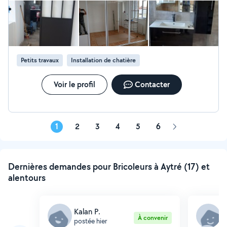
Petits travaux
Installation de chatière
Voir le profil
Contacter
1
2
3
4
5
6
Page
suivante
Dernières demandes pour Bricoleurs à Aytré (17) et
alentours
Kalan P.
K
À convenir
postée hier
p