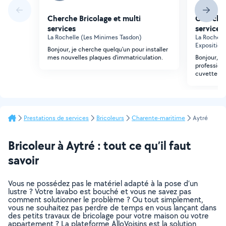
Cherche Bricolage et multi
Cherche 
services
services
La Rochelle (Les Minimes Tasdon)
La Rochelle
Exposition
Bonjour, je cherche quelqu'un pour installer
mes nouvelles plaques d'immatriculation.
Bonjour, j
profession
cuvette de
Prestations de services
Bricoleurs
Charente-maritime
Aytré
Bricoleur à Aytré : tout ce qu’il faut
savoir
Vous ne possédez pas le matériel adapté à la pose d’un
lustre ? Votre lavabo est bouché et vous ne savez pas
comment solutionner le problème ? Ou tout simplement,
vous ne souhaitez pas perdre de temps en vous lançant dans
des petits travaux de bricolage pour votre maison ou votre
appartement ? La plateforme AlloVoisins est la solution