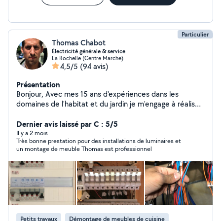
Particulier
Thomas Chabot
Électricité générale & service
La Rochelle (Centre Marche)
4,5/5
(94 avis)
Présentation
Bonjour, Avec mes 15 ans d'expériences dans les
domaines de l'habitat et du jardin je m'engage à réaliser
chez vous un travail de qualité . Mes domaines
d'activités sont l'électricité et l'entretiens de jardin mais
Dernier avis laissé par C : 5/5
je ne suis pas fermé à d'autres travaux. A voir. Merci
Il y a 2 mois
Très bonne prestation pour des installations de luminaires et
un montage de meuble Thomas est professionnel
Petits travaux
Démontage de meubles de cuisine