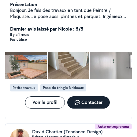
Présentation
Bonjour, Je fais des travaux en tant que Peintre /
Plaquiste. Je pose aussi plinthes et parquet. Ingénieux,
je peux vous aider pour vos petits travaux
d'aménagement (poser des meubles, créer un
Dernier avis laissé par Nicole : 5/5
dressing), réparer un mur (boucher des trous, enduit,
Il y a 1 mois
Pas utilisé
peinture). Vous pouvez me contacter pour plus
d'informations. Cordialement
Petits travaux
Pose de tringle à rideaux
Voir le profil
Contacter
Auto-entrepreneur
David Chartier (Tendance Design)