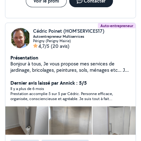
Voir le profil
Contacter
Auto-entrepreneur
Cédric Poinet (HOM'SERVICES17)
Autoentrepreneur Multiservices
Périgny (Perigny Mairie)
4,7/5
(20 avis)
Présentation
Bonjour à tous, Je vous propose mes services de
jardinage, bricolages, peintures, sols, ménages etc... Je
serai ravi de travailler pour vous, le temps d'un ou
plusieurs services selon vos demandes. Les photos
Dernier avis laissé par Annick : 5/5
viendront compléter mon profil au fur et à mesure.
Il y a plus de 6 mois
Prestation accomplie 5 sur 5 par Cédric. Personne efficace,
organisée, consciencieuse et agréable. Je suis tout à fait
satisfaite du travail effectué et je n’hésiterai pas à refaire appel
à lui en cas de besoin.