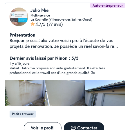
Auto-entrepreneur
Julio Mie
Multi-service
La Rochelle (Villeneuve des Salines Ouest)
4,7/5
(77 avis)
Présentation
Bonjour je suis Julio votre voisin pro à l'écoute de vos
projets de rénovation. Je possède un réel savoir-faire
dans les domaines suivants: placo, peinture, plomberie
zinguerie, carrelage, faïence, parquet, petite
Dernier avis laissé par Ninon : 5/5
maçonnerie entretien et rénovation de toiture. je
Il y a 16 jours
Parfait! Julio m’a proposé son aide gratuitement. Il a été très
travaille dans le bâtiment depuis 15 ans je vous garantis
professionnel et le travail est d’une grande qualité. Je
des travaux de qualité réalisé avec soin.
recommande les yeux fermés!
Petits travaux
Voir le profil
Contacter