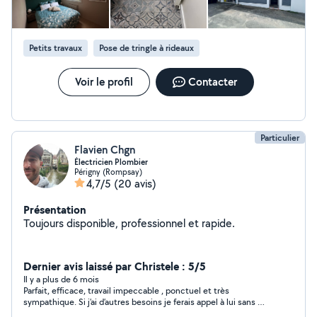
travaille avec soin pour garantir un résultat propre et
durable. N'hésitez pas à me contacter pour un devis
rapide et gratuit !
Petits travaux
Pose de tringle à rideaux
Voir le profil
Contacter
Particulier
Flavien Chgn
Électricien Plombier
Périgny (Rompsay)
4,7/5
(20 avis)
Présentation
Toujours disponible, professionnel et rapide.
Dernier avis laissé par Christele : 5/5
Il y a plus de 6 mois
Parfait, efficace, travail impeccable , ponctuel et très
sympathique. Si j’ai d’autres besoins je ferais appel à lui sans me
poser de questions. Je le recommande +++. Merci encore