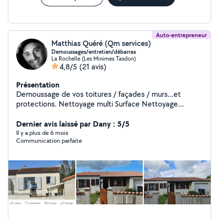
Auto-entrepreneur
Matthias Quéré (Qm services)
Demoussages/entretien/débarras
La Rochelle (Les Minimes Tasdon)
4,8/5
(21 avis)
Présentation
Demoussage de vos toitures / façades / murs...et
protections. Nettoyage multi Surface Nettoyage
gouttières Debarrassage maison/garage/cabane... Je
me ferais un plaisir de mettre à vôtre services mes
Dernier avis laissé par Dany : 5/5
compétences acquises dans le privé pour intervenir
Il y a plus de 6 mois
Communication parfaite
professionnellement sur vos projets. Auto-entrepreneur,
à l'écoute de mes clients je protégerait vos biens
(toiture, façade, mur...) avec mes produits
professionnels. Tondre et débroussailler vos espaces,
m'occuper de vos haies, Je débarrasse également vos
encombrants.