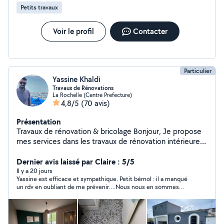
Petits travaux
Voir le profil
Contacter
Particulier
Yassine Khaldi
Travaux de Rénovations
La Rochelle (Centre Prefecture)
4,8/5
(70 avis)
Présentation
Travaux de rénovation & bricolage Bonjour, Je propose
mes services dans les travaux de rénovation intérieure
et extérieure. Sérieux, ponctuel et soigneux, j'interviens
pour : Peinture (murs, plafonds, boiseries) Pose de
Dernier avis laissé par Claire : 5/5
parquet / carrelage et lino Montage de meubles en kit
Il y a 20 jours
Yassine est efficace et sympathique. Petit bémol : il a manqué
Plomberie et électricité de base Petite maçonnerie &
un rdv en oubliant de me prévenir….Nous nous en sommes
enduits Rénovation de salle de bain & cuisine Travaux de
expliqués !
finition & décoration rénovation, peinture, bricolage,
carrelage, parquet, plomberie, électricité, montage de
meubles, maçonnerie, dépannage, aménagement Je