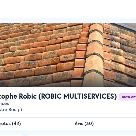
tophe Robic (ROBIC MULTISERVICES)
Auto-en
vices
ytre Bourg)
hotos
(
42
)
Avis (30)