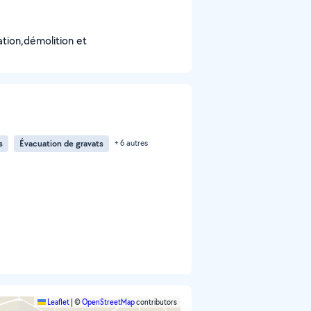
ation,démolition et
s
Évacuation de gravats
+ 6 autres
Leaflet
|
©
OpenStreetMap
contributors