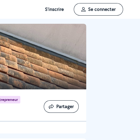
S'inscrire
Se connecter
trepreneur
Partager
Partager