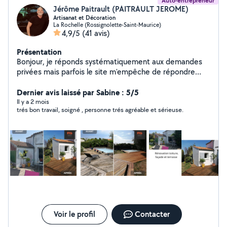
Auto-entrepreneur
Jérôme Paitrault (PAITRAULT JEROME)
Artisanat et Décoration
La Rochelle (Rossignolette-Saint-Maurice)
4,9/5
(41 avis)
Présentation
Bonjour, je réponds systématiquement aux demandes
privées mais parfois le site m'empêche de répondre
pour des raisons de périmètre que je ne comprends
pas. Du coup n'hésitez pas à m'appeler au 0611550687
Dernier avis laissé par Sabine : 5/5
Sérieux, rigoureux et créatif, je viendrai réaliser vos
Il y a 2 mois
trés bon travail, soigné , personne trés agréable et sérieuse.
petits et gros travaux avec bonne humeur. Je peux vous
refaire une pièce du sol au plafond (peinture, tapisserie,
pose de sols, petits travaux électriques et de
plomberie, faïence, etc...) Que ce soit du petit
bricolage, de la rénovation ou du relooking, je prendrai
plaisir à vous satisfaire.i
Voir le profil
Contacter