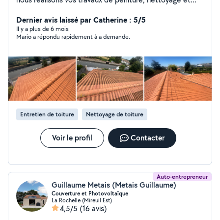
imperméabilisation avec soin et passion, pour protéger
et embellir votre maison.
Dernier avis laissé par Catherine : 5/5
Il y a plus de 6 mois
Mario a répondu rapidement à a demande.
Entretien de toiture
Nettoyage de toiture
Voir le profil
Contacter
Auto-entrepreneur
Guillaume Metais (Metais Guillaume)
Couverture et Photovoltaïque
La Rochelle (Mireuil Est)
4,5/5
(16 avis)