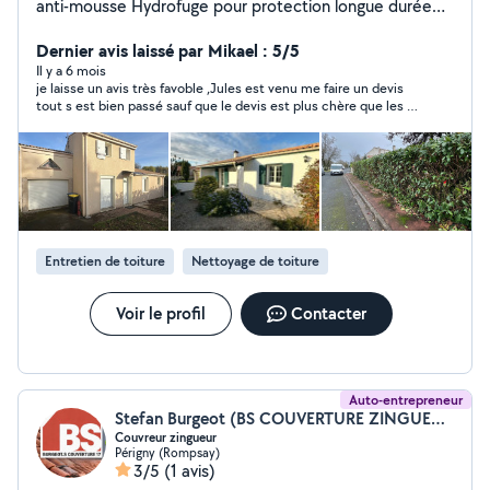
anti-mousse Hydrofuge pour protection longue durée
Nettoyage de tuiles, ardoises, zinc, bac acier
Nettoyage et débouchage de gouttières Nettoyage &
Dernier avis laissé par Mikael : 5/5
rénovation de façade Nettoyage haute ou basse
Il y a 6 mois
je laisse un avis très favoble ,Jules est venu me faire un devis
pression selon surface Traitement anti-mousse Remise
tout s est bien passé sauf que le devis est plus chère que les 2
à neuf murs, crépis, enduits, bardages Peinture façade
autres que j ai reçu, belle continuation
Entretien des espaces verts Élagage Tonte,
débroussaillage Taille de haies, arbustes Entretien
ponctuel ou régulier Nettoyage terrasses, allées, pavés
Pourquoi choisir Net'Toit ? Entreprise locale basée à
Saint-Rogatien (17) Travail soigné et respectueux des
matériaux Produits professionnels adaptés à chaque
Entretien de toiture
Nettoyage de toiture
surface Intervention rapide Devis gratuit
Voir le profil
Contacter
Auto-entrepreneur
Stefan Burgeot (BS COUVERTURE ZINGUERIE)
Couvreur zingueur
Périgny (Rompsay)
3/5
(1 avis)