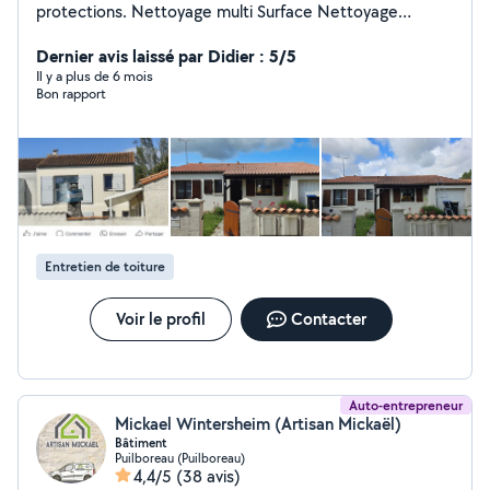
protections. Nettoyage multi Surface Nettoyage
gouttières Debarrassage maison/garage/cabane... Je
me ferais un plaisir de mettre à vôtre services mes
Dernier avis laissé par Didier : 5/5
compétences acquises dans le privé pour intervenir
Il y a plus de 6 mois
Bon rapport
professionnellement sur vos projets. Auto-entrepreneur,
à l'écoute de mes clients je protégerait vos biens
(toiture, façade, mur...) avec mes produits
professionnels. Tondre et débroussailler vos espaces,
m'occuper de vos haies, Je débarrasse également vos
encombrants.
Entretien de toiture
Voir le profil
Contacter
Auto-entrepreneur
Mickael Wintersheim (Artisan Mickaël)
Bâtiment
Puilboreau (Puilboreau)
4,4/5
(38 avis)