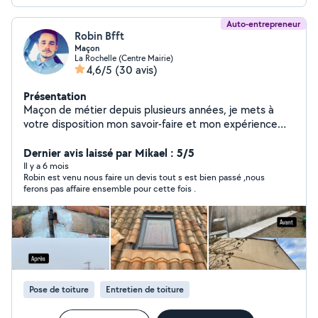
Auto-entrepreneur
Robin Bfft
Maçon
La Rochelle (Centre Mairie)
4,6/5
(30 avis)
Présentation
Maçon de métier depuis plusieurs années, je mets à
votre disposition mon savoir-faire et mon expérience
pour tous vos travaux de : Maçonnerie générale
Carrelage Toiture Peinture (rouleau ou pistolet airless)
Dernier avis laissé par Mikael : 5/5
Nettoyage de façades Placo & isolation Travail sérieux,
Il y a 6 mois
Robin est venu nous faire un devis tout s est bien passé ,nous
soigné et garanti Matériel professionnel adapté à
ferons pas affaire ensemble pour cette fois .
chaque chantier En complément, je propose également
la location de matériel de maçonnerie. N'hésitez plus,
contactez-moi pour un devis gratuit et personnalisé.
Pose de toiture
Entretien de toiture