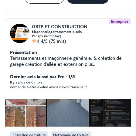
Entreprise
GBTP ET CONSTRUCTION
Maçonnerie,terrassement,piscin
Périgny (Rompsay)
4,4/5
(75 avis)
Présentation
Terrassements et maçonnerie générale. & création de
garage création d'allée et extension plus
agrandissement ,maçonneries
,maison,terrasse,murettes, Enduiseur. béton désactivé
Dernier avis laissé par Erc : 1/5
,lavé roulé. & moquette de sol plusieurs colories
Il y a plus de 6 mois
demande à etre evalué avant d'avoir travaillé!!!!
terrasse et contour de piscine encadrement Maison &
création d'allées & Préparation de terrain & Fondations
de murs,maison,et clôture. & Pose carrelage extérieur
et de travertin & création piscines sur mesures avec
terrassements. & création paysagère me déplace pour
tous conseils aux alentours de La Rochelle Au plaisir.
Cordialement.
Entretien de toiture
Nettoyage de toiture