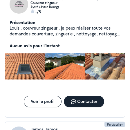
Couvreur zingueur
Aytré (Aytre Bourg)
-/5
Présentation
Louis , couvreur zingueur , je peux réaliser toute vos
demandes couverture, zinguerie , nettoyage, nettoyage
de couverture, nettoyage de façade, pose de fenêtre
de toit , et de toute votre étanchéité mitoyenne.
Aucun avis pour l'instant
Voir le profil
Contacter
Particulier
Jamos Jamos