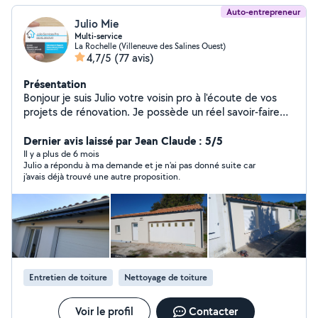
Auto-entrepreneur
Julio Mie
Multi-service
La Rochelle (Villeneuve des Salines Ouest)
4,7/5
(77 avis)
Présentation
Bonjour je suis Julio votre voisin pro à l'écoute de vos
projets de rénovation. Je possède un réel savoir-faire
dans les domaines suivants: placo, peinture, plomberie
zinguerie, carrelage, faïence, parquet, petite
Dernier avis laissé par Jean Claude : 5/5
maçonnerie entretien et rénovation de toiture. je
Il y a plus de 6 mois
Julio a répondu à ma demande et je n'ai pas donné suite car
travaille dans le bâtiment depuis 15 ans je vous garantis
j'avais déjà trouvé une autre proposition.
des travaux de qualité réalisé avec soin.
Entretien de toiture
Nettoyage de toiture
Voir le profil
Contacter