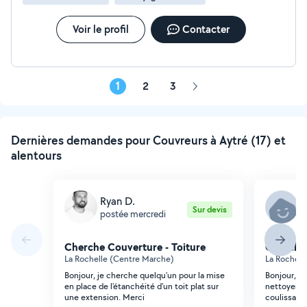
gratuit et des conseils personnalisés !"
Voir le profil
Contacter
1
2
3
Page
suivante
Dernières demandes pour Couvreurs à Aytré (17) et
alentours
Ryan D.
D
Sur devis
postée mercredi
p
Cherche Couverture - Toiture
Cherche 
La Rochelle (Centre Marche)
La Rochell
Bonjour, je cherche quelqu'un pour la mise
Bonjour, J'
en place de l'étanchéité d'un toit plat sur
nettoyer u
une extension. Merci
coulissante