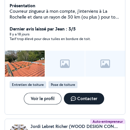
Présentation
Couvreur zingueur à mon compte, j'interviens à La
Rochelle et dans un rayon de 30 km (ou plus ) pour tous
vos travaux de toiture en neuf et rénovation. Formé
chez les Compagnons du Devoir, je réalise des toitures
Dernier avis laissé par Jean : 3/5
complètes neuves, la rénovation de couverture, le
Il y a 18 jours
Tarif trop élevé pour deux tuiles en bordure de toit.
diagnostic et la réparation de fuites, le dépannage
urgent, le remplacement de tuiles, le démoussage et
l'entretien de toitures. Je prends également en charge
tous travaux de zinguerie : pose et réparation de
gouttières, entourage de cheminée, pose de Velux,
chéneaux et habillage zinc. Travail sérieux, soigné et
réactif. Devis gratuit.
Entretien de toiture
Pose de toiture
Voir le profil
Contacter
Auto-entrepreneur
Jordi Lebret Richer (WOOD DESIGN CONCEPT)