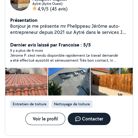
Aytré (Aytre Ouest)
4,9/5
(45 avis)
Présentation
Bonjour je me présente mr Phelippeau Jérôme auto-
entrepreneur depuis 2021 sur Aytré dans le services Je
réalise tout ce qui est -Taille de haie -Taille et élagage d
arbres -Création et entretien de jardin Je réalise aussi,
Dernier avis laissé par Francoise : 5/5
tout ce qui est travaux de -Toiture -Démoussage façade
Il y a plus de 6 mois
Jérome P. s'est rendu disponible rapidement Le travail demandé
et toiture Je réalise aussi -Cloture bois et grillage rigide
a été effectué aussitôt et sérieusement Trés bon contact, trés
ou souple Pour toute demande, n'hésitez pas à me
sympatique et de bons conseils Je le rappellerai pour l élagage
contacter, je me ferai un réel plaisir à vous répondre
d'un arbre à la saison et je le conseille aux autres particuliers
Tjs.17services Siret/ 89340199200019
Entretien de toiture
Nettoyage de toiture
Voir le profil
Contacter