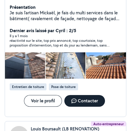
Présentation
Je suis l'artisan Mickaël, je fais du multi services dans le
bâtiment( ravalement de façade, nettoyage de façade,
hydrofuge toiture et façade, démousage toiture,
peinture intérieure et extérieure
Dernier avis laissé par Cyril : 2/5
Il y a 1 mois
réactivité sur le site, top prix annoncé, top courtoisie, top
proposition d'intervention, top et du jour au lendemain, sans
raison, plus de son plus d'image, fait le mort, ne répond plus à
rien bilan, obligé de chercher une autre personne à cause de ce
manque de sérieux et d'envi
Entretien de toiture
Pose de toiture
Voir le profil
Contacter
Auto-entrepreneur
Louis Boursault (LB RENOVATION)