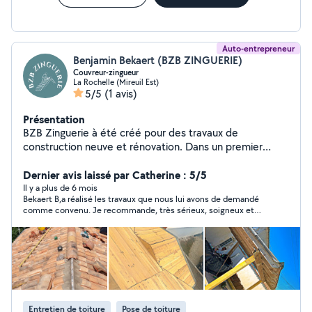
Auto-entrepreneur
Benjamin Bekaert (BZB ZINGUERIE)
Couvreur-zingueur
La Rochelle (Mireuil Est)
5/5
(1 avis)
Présentation
BZB Zinguerie à été créé pour des travaux de
construction neuve et rénovation. Dans un premier
temp pour des travaux de zinguerie mais aussi pour
réaliser tout type de petit travaux ainsi que des
Dernier avis laissé par Catherine : 5/5
couvertures entière.Je privilégie le contact ainsi que le
Il y a plus de 6 mois
Bekaert B,a réalisé les travaux que nous lui avons de demandé
confort du client mais avant tout un travail qualité et
comme convenu. Je recommande, très sérieux, soigneux et
garantie.
excellent rapport qualité prix.
Entretien de toiture
Pose de toiture