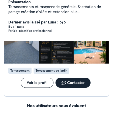
Présentation
Terrassements et maçonnerie générale. & création de
garage création d'allée et extension plus
agrandissement ,maçonneries
,maison,terrasse,murettes, Enduiseur. béton désactivé
Dernier avis laissé par Luna : 5/5
,lavé roulé. & moquette de sol plusieurs colories
Il y a 1 mois
Parfait : réactif et professionnel
terrasse et contour de piscine encadrement Maison &
création d'allées & Préparation de terrain & Fondations
de murs,maison,et clôture. & Pose carrelage extérieur
et de travertin & création piscines sur mesures avec
terrassements. & création paysagère me déplace pour
tous conseils aux alentours de La Rochelle Au plaisir.
Cordialement.
Terrassement
Terrassement de jardin
Voir le profil
Contacter
Nos utilisateurs nous évaluent