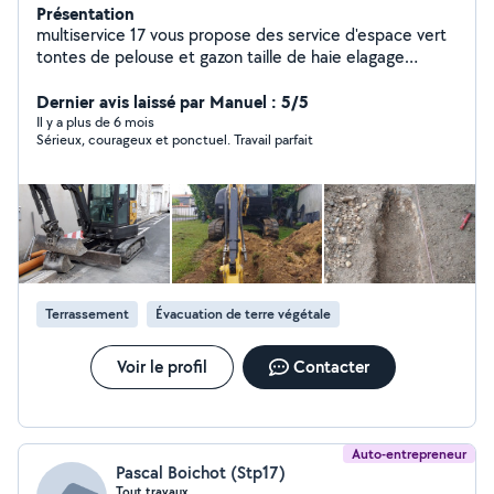
Présentation
multiservice 17 vous propose des service d'espace vert
tontes de pelouse et gazon taille de haie elagage
abattage d'arbre travail soigner et prope je fait
également du de nettoyage de fin chantier
Dernier avis laissé par Manuel : 5/5
Il y a plus de 6 mois
Sérieux, courageux et ponctuel. Travail parfait
Terrassement
Évacuation de terre végétale
Voir le profil
Contacter
Auto-entrepreneur
Pascal Boichot (Stp17)
Tout travaux