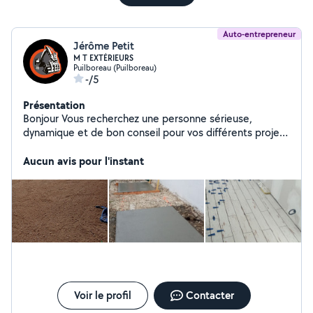
Auto-entrepreneur
Jérôme Petit
M T EXTÉRIEURS
Puilboreau (Puilboreau)
-/5
Présentation
Bonjour Vous recherchez une personne sérieuse,
dynamique et de bon conseil pour vos différents projets
travaux extérieurs ? Vous pouvez me contacter . Au
plaisir.
Aucun avis pour l'instant
Voir le profil
Contacter