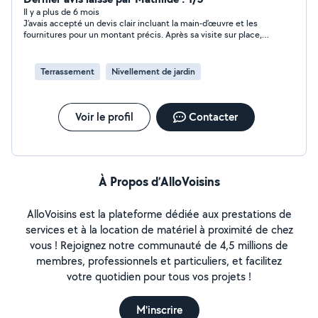
Il y a plus de 6 mois
J’avais accepté un devis clair incluant la main-d’œuvre et les
fournitures pour un montant précis. Après sa visite sur place,
l’artisan a finalement annoncé un surcoût significatif, alors
même qu’aucune modification n’avait été demandée de ma
part. Quand j’ai rappelé que le devis accepté fait foi, il a insisté
Terrassement
Nivellement de jardin
pour augmenter le prix, ce qui a rendu la situation impossible.
Manque de sérieux dans l’estimation et communication peu
professionnelle. Je ne recommande pas.
Voir le profil
Contacter
À Propos d’AlloVoisins
AlloVoisins est la plateforme dédiée aux prestations de
services et à la location de matériel à proximité de chez
vous ! Rejoignez notre communauté de 4,5 millions de
membres, professionnels et particuliers, et facilitez
votre quotidien pour tous vos projets !
M'inscrire