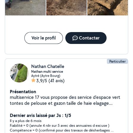
Voir le profil
Contacter
Particulier
Nathan Chatelle
Nathan multi service
Aytré (Aytre Bourg)
3,9/5
(41 avis)
Présentation
multiservice 17 vous propose des service d'espace vert
tontes de pelouse et gazon taille de haie elagage
abattage d'arbre travail soigner et prope je fait
également de la démolition et du de nettoyage de fin
Dernier avis laissé par Js : 1/5
chantier
Il y a plus de 6 mois
Fiabilité = 0 (annule 4 rdv sur 5 avec des annuaires d excuse )
Compétence = 0 (confirmé pour des travaux de désherbages -