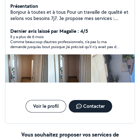
Présentation
Bonjour à toutes et à tous Pour un travaille de qualité et
selons vos besoins 7j7. Je propose mes services :
Peinture Intérieure,Extérieur.Tonte pelouse, Ronce Taille
de haie .Pour plus d'informations ou également un devis
Dernier avis laissé par Magalie : 4/5
contactez moi aux o6 47 82 43 o4 .
Il y a plus de 6 mois
Comme beaucoup d'autres professionnels, n'a pas lu ma
demande jusqu'au bout puisque j'ai précisé qu'il n'y avait pas de
rémunération !
Voir le profil
Contacter
Vous souhaitez proposer vos services de