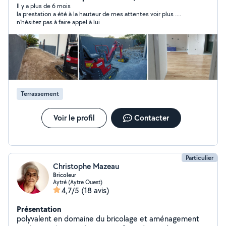
en bâtiment. Je suis un artisan « multiservices » pouvant
Il y a plus de 6 mois
la prestation a été à la hauteur de mes attentes voir plus ....
répondre à une large gamme de travaux allant de la salle
n'hésitez pas à faire appel à lui
de bains, la pose de parquet, de la réfection complète
d'une pièce (démolition, isolation, placo, peinture,
carrelage, pose de parquet etc). Je reste disponible
pour vous, n'hésitez pas à me contacter.
Terrassement
Voir le profil
Contacter
Particulier
Christophe Mazeau
Bricoleur
Aytré (Aytre Ouest)
4,7/5
(18 avis)
Présentation
polyvalent en domaine du bricolage et aménagement