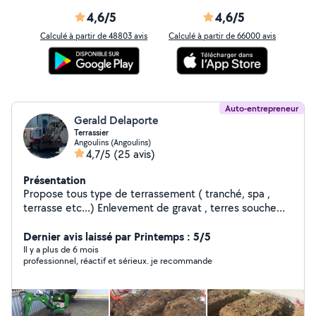
4,6/5
4,6/5
Calculé à partir de 48803 avis
Calculé à partir de 66000 avis
Auto-entrepreneur
Gerald Delaporte
Terrassier
Angoulins (Angoulins)
4,7/5
(25 avis)
Présentation
Propose tous type de terrassement ( tranché, spa ,
terrasse etc...) Enlevement de gravat , terres souche
Aménagement extérieur
Dernier avis laissé par Printemps : 5/5
Il y a plus de 6 mois
professionnel, réactif et sérieux. je recommande