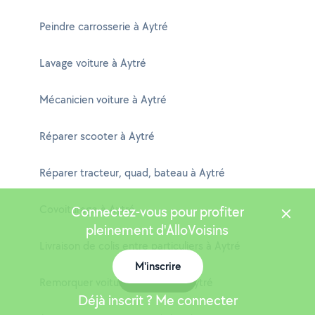
Peindre carrosserie à Aytré
Lavage voiture à Aytré
Mécanicien voiture à Aytré
Réparer scooter à Aytré
Réparer tracteur, quad, bateau à Aytré
Covoiturage à Aytré
Connectez-vous pour profiter
pleinement d'AlloVoisins
Livraison de colis entre particuliers à Aytré
M'inscrire
Carte
Remorquer voiture en panne à Aytré
Déjà inscrit ? Me connecter