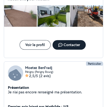
terrassement !!! Devis sur place ( GRATUIT ) Au plaisir
de vous rencontrer.
Voir le profil
Contacter
Particulier
Moetez BenFradj
Périgny (Perigny Bourg)
2,5/5
(2 avis)
Présentation
Je n'ai pas encore renseigné ma présentation.
Dernier avis laissé par Mathilde : 1/5