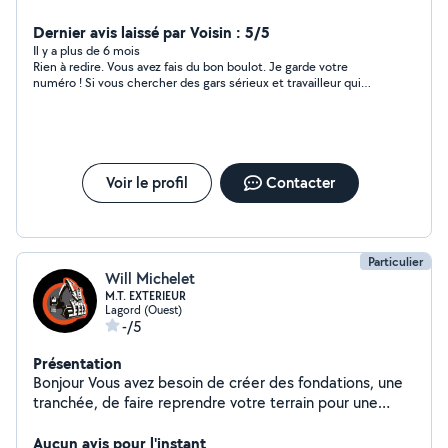
Dernier avis laissé par Voisin : 5/5
Il y a plus de 6 mois
Rien à redire. Vous avez fais du bon boulot. Je garde votre
numéro ! Si vous chercher des gars sérieux et travailleur qui
vous demande pas un bras allez-y les yeux fermé !
Voir le profil
Contacter
Particulier
Will Michelet
M.T. EXTERIEUR
Lagord (Ouest)
-/5
Présentation
Bonjour Vous avez besoin de créer des fondations, une
tranchée, de faire reprendre votre terrain pour une
remise à niveau, des créer une allée élégante ? Je suis la
personne que vous recherchez pour vos travaux de
Aucun avis pour l'instant