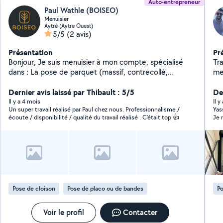
Auto-entrepreneur
Paul Wathle (BOISEO)
Menuisier
Aytré (Aytre Ouest)
5/5
(2 avis)
Présentation
Pr
Bonjour, Je suis menuisier à mon compte, spécialisé
Trav
dans : La pose de parquet (massif, contrecollé,
me
stratifié) La fabrication sur mesure d'agencements
et 
intérieurs et extérieurs et tout autre fabrication La
Dernier avis laissé par Thibault : 5/5
pour : Peinture (murs, 
Der
menuiserie générale : portes, placards, terrasses,
parqu
Il y a 4 mois
Il y
Un super travail réalisé par Paul chez nous. Professionnalisme /
Yas
meubles, finitions Je travaille avec soin, précision et
Plom
écoute / disponibilité / qualité du travail réalisé . C’était top 👍
Je 
sérieux pour garantir un résultat propre et durable.
enduits Rénovation 
N'hésitez pas à me contacter pour vos projets : devis
de fin
rapide et conseils adaptés. Cordialement Paul
ca
me
tra
du
rap
Pose de cloison
Pose de placo ou de bandes
Po
Voir le profil
Contacter