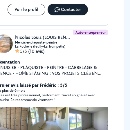
Voir le profil
Contacter
Auto-entrepreneur
Nicolas Louis (LOUIS RENOV)
Menuisier-plaquiste- peintre
La Rochelle (Fetilly-La Trompette)
5/5
(10 avis)
ésentation
NUISIER - PLAQUISTE - PEINTRE - CARRELAGE &
ÏENCE - HOME STAGING : VOS PROJETS CLÉS EN
un intérieur rénové, moderne et
nctionnel ? Que ce soit pour des travaux de
nier avis laissé par Frédéric : 5/5
novation, d'aménagement ou pour valoriser votre
y a plus de 6 mois
las est trés professionnel, performant, travail soigné et avec
n immobilier, je suis à votre service pour des
sourire. Je recommande vivement !
stations sur mesure : Mes prestations : Menuiserie :
se de portes, fenêtres, parquets, et création de
s sur mesure. Plaquage : Cloisons, plafonds,
lations, travaux en plaques de plâtre (placo).
nture : Préparation des murs, peinture intérieure et