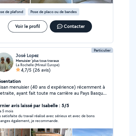
ieure, finitions soignées. Carrelage & faïence :
se de sols et murs en carrelage, faiences pour salles
se de plafond
Pose de placo ou de bandes
bain, cuisines, et autres espaces.
Voir le profil
Contacter
Particulier
José Lopez
Menuisier 'plus tous travaux
La Rochelle (Mireuil Europe)
4,7/5
(26 avis)
ésentation
tisan menuisier (40 ans d expérience) récemment à
retraite, ayant fait toute ma carrière au Pays Basque,
 vous propose mes conseils et mon aide pour : Tous
pes de pose de parquet, agencement bureau
nier avis laissé par Isabelle : 5/5
ssing placard cuisine équipée, etc ... Ayant
 a 5 mois
s satisfaite du travail réalisé avec sérieux et avec de bons
alement de nombreuses compétences dans les
anges également, je recommande.
avaux du bâtiment (carrelage, faïence, cloisons placo
âtre, pose de bandes avec peinture) et connaissance
ectricité. Pose de terrasse extérieure