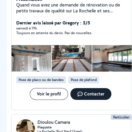
Quand vous avez une demande de rénovation ou de
petits travaux de qualité sur La Rochelle et ses
environs, vous pouvez compter sur MAAT
RÉNOVATION. Je m' engage à fournir un service
Dernier avis laissé par Gregory : 3/5
exceptionnel au client. - Travaux de plâtrerie, Peinture
samedi à 19h
Toujours en attente du devis. Pas de nouvelles.
(intérieur et extérieur) - Isolation phonique et
acoustique. - Rénovation d'appartement, de maison et
autres bâtiments. - Pose de revêtement au sol et
carrelage. -Soudeur professionnel: réalisation de
terrasse, charpente, pergola... - Démolition de
bâtiment, murs. - Entretien de toiture Faites-moi part
de la nature de votre projet et je m'efforcerais de
trouver la solution la mieux adaptée à vos besoins.
Pose de placo ou de bandes
Pose de plafond
ATTENTION À BIEN REMPLIR LA CATÉGORIE LORS DE
VOTRE DEMANDE SINON JE NE PEUX PAS VOUS
RÉPONDRE
Voir le profil
Contacter
Particulier
Dioulou Camara
Plaquiste
La Rochelle (Port Neuf Ouest)