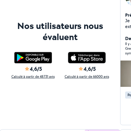
Pr
Je
Nos utilisateurs nous
ex
de
évaluent
De
Il y
Gre
sym
fai
cha
pas
4,6/5
4,6/5
et 
plu
Calculé à partir de 48731 avis
Calculé à partir de 66000 avis
plafonds. Bilan : trois 
de 
end
Po
des
pro
de peintre. Mauvaise
con