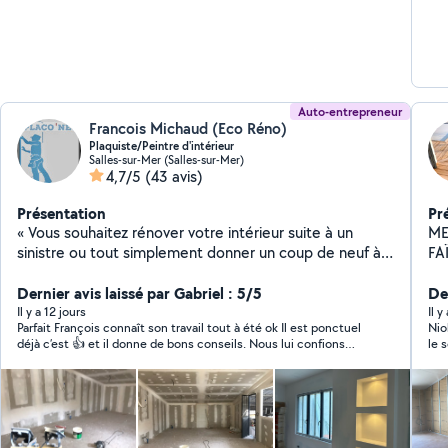
Auto-entrepreneur
Francois Michaud (Eco Réno)
Plaquiste/Peintre d'intérieur
Salles-sur-Mer (Salles-sur-Mer)
4,7/5
(43 avis)
Présentation
Pr
« Vous souhaitez rénover votre intérieur suite à un
ME
sinistre ou tout simplement donner un coup de neuf à
FA
votre appartement/maison ? Je vous accompagne
MAIN ! Vous rêvez d'
dans vos travaux de plâtreries, peinture, revêtement
Dernier avis laissé par Gabriel : 5/5
fo
Der
de sol et rénovation d'interieur. Mes compétences: -
ré
Il y a 12 jours
Il 
Parfait François connaît son travail tout à été ok Il est ponctuel
Nio
peinture intérieure et extérieur - placo - enduits et
bie
déjà c’est 👍 et il donne de bons conseils. Nous lui confions
le 
ratissage de murs - bandes/ponçage - pose de parquet
pre
déjà un autre projet car homme de confiance Merci
tous types Un parcours dans la rénovations des
Po
bâtiments depuis plus de 30 ans, j'interviens à La
meuble
Rochelle et son agglomération dans un périmètre de
iso
60km. Soucieux du travail bien fait, respectueux des
Pei