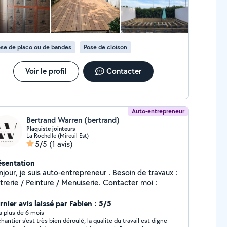
c entrerien karcher pro et saturateur bois.
ttoyage façade avec traitement au pulvérisateur. Je
te à votre disposition. Bien cordialement.
se de placo ou de bandes
Pose de cloison
Voir le profil
Contacter
Auto-entrepreneur
Bertrand Warren (bertrand)
Plaquiste jointeurs
La Rochelle (Mireuil Est)
5/5
(1 avis)
ésentation
our, je suis auto-entrepreneur . Besoin de travaux :
Plâtrerie / Peinture / Menuiserie. Contacter moi :
nier avis laissé par Fabien : 5/5
y a plus de 6 mois
chantier s'est très bien déroulé, la qualite du travail est digne