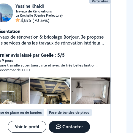
Particulier
Yassine Khaldi
Travaux de Rénovations
La Rochelle (Centre Prefecture)
4,8/5
(70 avis)
ésentation
aux de rénovation & bricolage Bonjour, Je propose
s services dans les travaux de rénovation intérieure
extérieure. Sérieux, ponctuel et soigneux, j'interviens
plafonds, boiseries) Pose de
nier avis laissé par Gaelle : 5/5
et / carrelage et lino Montage de meubles en kit
 a 9 jours
sine travaille super bien , vite et avec de très belles finition .
berie et électricité de base Petite maçonnerie &
recommande +++++
de salle de bain & cuisine Travaux
ition & décoration rénovation, peinture, bricolage,
rrelage, parquet, plomberie, électricité, montage de
ubles, maçonnerie, dépannage, aménagement Je
vaille avec soin pour garantir un résultat propre et
rable. N'hésitez pas à me contacter pour un devis
ide et gratuit !
se de placo ou de bandes
Pose de bandes de placo
Voir le profil
Contacter