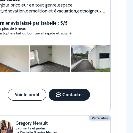
njour bricoleur en tout genre,espace
rt,rénovation,démolition et évacuation,ectsoigneux
ficace et ponctuel.
nier avis laissé par Isabelle : 5/5
y a plus de 6 mois
istophe a fait du bon travail rapide et soigné
Voir le profil
Contacter
Particulier
Gregory Nerault
Bâtiments et jardin
La Rochelle (Centre Mairie)