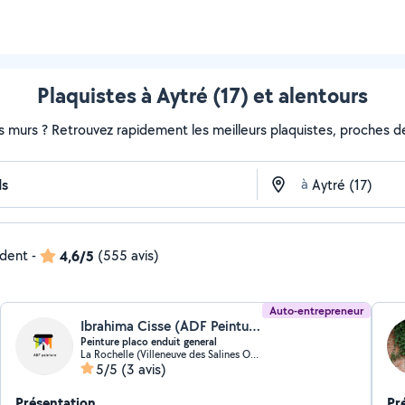
Plaquistes à Aytré (17) et alentours
s murs ? Retrouvez rapidement les meilleurs plaquistes, proches de
à
ndent
-
4,6/5
(555 avis)
Auto-entrepreneur
Ibrahima Cisse (ADF Peinture)
Peinture placo enduit general
La Rochelle (Villeneuve des Salines Ouest)
5/5
(3 avis)
Présentation
Pr