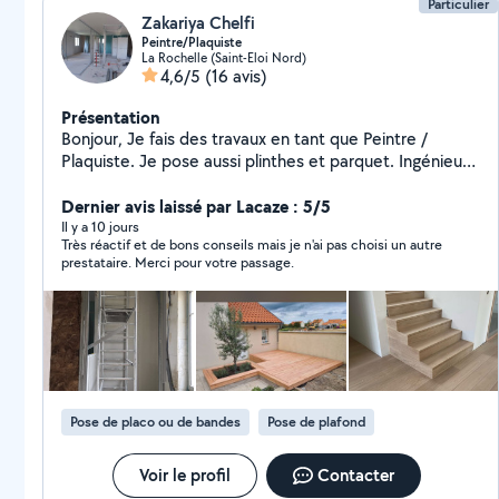
Particulier
Zakariya Chelfi
Peintre/Plaquiste
La Rochelle (Saint-Eloi Nord)
4,6/5
(16 avis)
Présentation
Bonjour, Je fais des travaux en tant que Peintre /
Plaquiste. Je pose aussi plinthes et parquet. Ingénieux,
je peux vous aider pour vos petits travaux
d'aménagement (poser des meubles, créer un
Dernier avis laissé par Lacaze : 5/5
dressing), réparer un mur (boucher des trous, enduit,
Il y a 10 jours
Très réactif et de bons conseils mais je n'ai pas choisi un autre
peinture). Vous pouvez me contacter pour plus
prestataire. Merci pour votre passage.
d'informations. Cordialement
Pose de placo ou de bandes
Pose de plafond
Voir le profil
Contacter