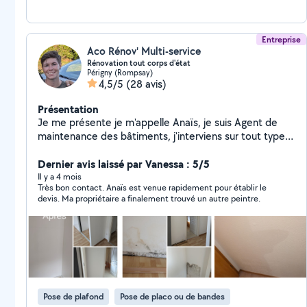
Entreprise
Aco Rénov' Multi-service
Rénovation tout corps d'état
Périgny (Rompsay)
4,5/5
(28 avis)
Présentation
Je me présente je m'appelle Anaïs, je suis Agent de
maintenance des bâtiments, j'interviens sur tout type
de travaux. Que ce soit de l'embellissement à la
rénovation ou juste un dépannage quelconque je serai
Dernier avis laissé par Vanessa : 5/5
ravi de vous accompagner et de vous aider à le réaliser.
Il y a 4 mois
Très bon contact. Anaïs est venue rapidement pour établir le
Passionné par ce que je fais, je mets tout en œuvre au
devis. Ma propriétaire a finalement trouvé un autre peintre.
quotidien pour satisfaire mes clients. J'écoute, je
conseil et accompagne dans les projets. Vous avez un
projet et cherchez une personne pouvant le réaliser ?
Contactez moi ! je serai ravi de me déplacer afin de
comprendre plus précisément vos attentes et les
comblées. Au plaisir ! Anaïs
Pose de plafond
Pose de placo ou de bandes