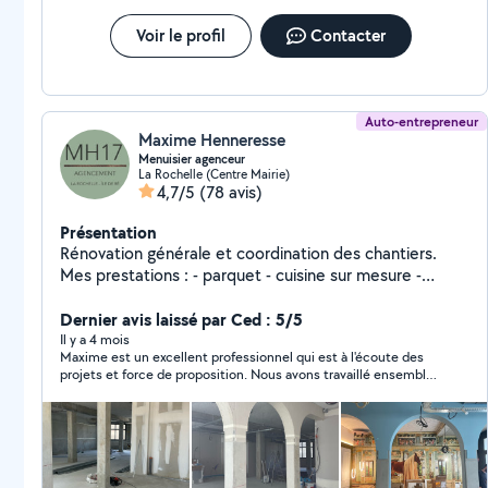
Voir le profil
Contacter
Auto-entrepreneur
Maxime Henneresse
Menuisier agenceur
La Rochelle (Centre Mairie)
4,7/5
(78 avis)
Présentation
Rénovation générale et coordination des chantiers.
Mes prestations : - parquet - cuisine sur mesure -
dressing sur mesure - bibliothèque sur mesure -
cloisons sèches ( Placo ) - bandes - peinture - carrelage
Dernier avis laissé par Ced : 5/5
sol et mur - terrasse bois - bardage
Il y a 4 mois
Maxime est un excellent professionnel qui est à l'écoute des
projets et force de proposition. Nous avons travaillé ensemble
pour rénover mon studio : peinture, sol, cuisine, salle de bains.
Tout s'est très bien passé, je recommande. Cédric