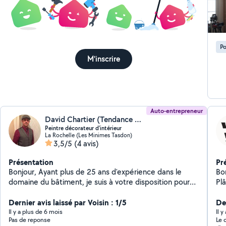
ave
Ne
res
Po
M'inscrire
Auto-entrepreneur
David Chartier (Tendance Design)
Peintre décorateur d'intérieur
La Rochelle (Les Minimes Tasdon)
3,5/5
(4 avis)
Présentation
Pr
Bonjour, Ayant plus de 25 ans d'expérience dans le
Bonj
domaine du bâtiment, je suis à votre disposition pour
vos travaux. Cordialement David
Dernier avis laissé par Voisin : 1/5
Der
Il y a plus de 6 mois
Il 
Pas de reponse
Le 