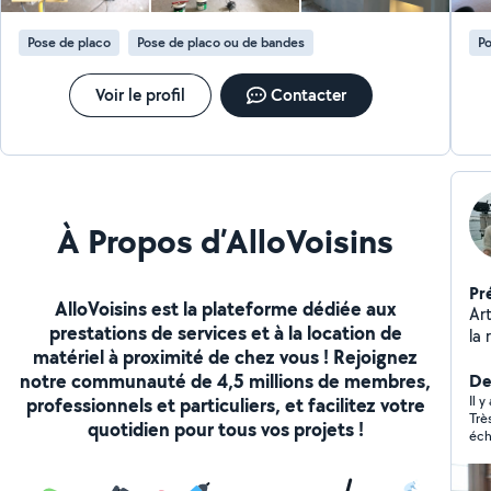
délais et autres corps de métiers ce plaisir se retrouve
extér
dans la qualité de mon travail. N'hésitez pas à me
Po
Pose de placo
Pose de placo ou de bandes
Po
contacter zéro6.34.52.12.40.Vous serez entre de très
de 
bonnes mains. »Déplacements et devis gratuit
Voir le profil
Contacter
À Propos d’AlloVoisins
Pr
AlloVoisins est la plateforme dédiée aux
Ar
prestations de services et à la location de
la 
matériel à proximité de chez vous ! Rejoignez
je
notre communauté de 4,5 millions de membres,
ty
Der
dre
Il y
professionnels et particuliers, et facilitez votre
Trè
ég
quotidien pour tous vos projets !
éch
tr
pl
plomberie, él