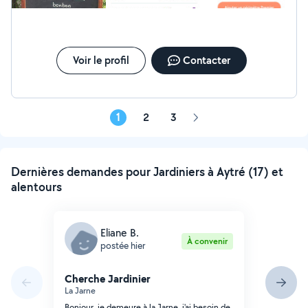
uniquement. Contact par SMS. Je dispose du matériel
professionnel nécessaire et peux également vous
accompagner dans le choix des fournitures si besoin.
Une clientèle fidèle qui s'agrandit toujours. Merci de
votre confiance.
Voir le profil
Contacter
1
2
3
Page
suivante
Dernières demandes pour Jardiniers à Aytré (17) et
alentours
Eliane B.
À convenir
postée hier
Cherche Jardinier
La Jarne
Bonjour, je demeure à la Jarne, j'ai besoin de