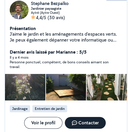
Stephane Bezpalko
Jardinier paysagiste
Aytré (Aytre Ouest)
4,4/5
(30 avis)
Présentation
J'aime le jardin et les aménagements d'espaces verts.
Je peux également dépanner votre informatique ou
vous former à des choses simples. Je peux également
aider les enfants dans les matières scientifiques. Merci
Dernier avis laissé par Marianne : 5/5
Il y a 4 mois
Personne ponctuel, compétent, de bons conseils aimant son
travail.
Jardinage
Entretien de jardin
Voir le profil
Contacter