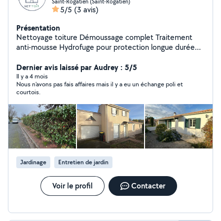
Saint-Rogatien (Saint-Rogatien)
5/5
(3 avis)
Présentation
Nettoyage toiture Démoussage complet Traitement
anti-mousse Hydrofuge pour protection longue durée
Nettoyage de tuiles, ardoises, zinc, bac acier
Nettoyage et débouchage de gouttières Nettoyage &
Dernier avis laissé par Audrey : 5/5
rénovation de façade Nettoyage haute ou basse
Il y a 4 mois
Nous n'avons pas fais affaires mais il y a eu un échange poli et
pression selon surface Traitement anti-mousse Remise
courtois.
à neuf murs, crépis, enduits, bardages Peinture façade
Entretien des espaces verts Élagage Tonte,
débroussaillage Taille de haies, arbustes Entretien
ponctuel ou régulier Nettoyage terrasses, allées, pavés
Pourquoi choisir Net'Toit ? Entreprise locale basée à
Saint-Rogatien (17) Travail soigné et respectueux des
matériaux Produits professionnels adaptés à chaque
Jardinage
Entretien de jardin
surface Intervention rapide Devis gratuit
Voir le profil
Contacter