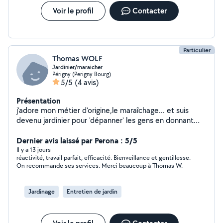
Voir le profil
Contacter
Particulier
Thomas WOLF
Jardinier/maraicher
Périgny (Perigny Bourg)
5/5
(4 avis)
Présentation
j'adore mon métier d'origine,le maraîchage... et suis
devenu jardinier pour 'dépanner' les gens en donnant
des conseils de plantations,etc.!
Dernier avis laissé par Perona : 5/5
Il y a 13 jours
réactivité, travail parfait, efficacité. Bienveillance et gentillesse.
On recommande ses services. Merci beaucoup à Thomas W.
Jardinage
Entretien de jardin