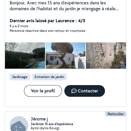
Bonjour, Avec mes 15 ans d'expériences dans les
domaines de l'habitat et du jardin je m'engage à réaliser
chez vous un travail de qualité . Mes domaines
d'activités sont l'électricité et l'entretiens de jardin mais
Dernier avis laissé par Laurence : 4/5
je ne suis pas fermé à d'autres travaux. A voir. Merci
Il y a 2 mois
Personne réactive dans son retour et courtoise.
Jardinage
Entretien de jardin
Voir le profil
Contacter
Particulier
Jérome j
Jardinier 15 ans d'expérience
Aytré (Aytre Bourg)