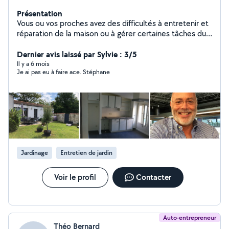
Présentation
Vous ou vos proches avez des difficultés à entretenir et
réparation de la maison ou à gérer certaines tâches du
quotidien que vous ne pouvez pas faire seul. Je suis là
pour vous aider. J'interviens jusqu'à 25 km de rayons
Dernier avis laissé par Sylvie : 3/5
autour de La Rochelle 17000. Nos services sur mesure :
Il y a 6 mois
Je ai pas eu à faire ace. Stéphane
Jardinage et entretien de maison intérieur et extérieur
Petits travaux et réparations Autres services
personnalisés selon vos besoins Un service fiable et de
proximité J'interviens avec bienveillance et
professionnalisme pour vous apporter une aide adaptée
et sécurisée. Je suis en mesure de contrôler des
travaux que vous avez confié a des artisans et vous
rendre compte.
Jardinage
Entretien de jardin
Voir le profil
Contacter
Auto-entrepreneur
Théo Bernard