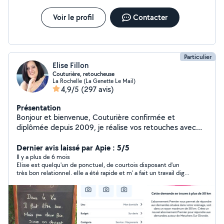
Voir le profil
Contacter
Particulier
Elise Fillon
Couturière, retoucheuse
La Rochelle (La Genette Le Mail)
4,9/5
(297 avis)
Présentation
Bonjour et bienvenue, Couturière confirmée et
diplômée depuis 2009, je réalise vos retouches avec
soin, précision et professionnalisme. Je mets mon
savoir-faire au service des particuliers pour des travaux
Dernier avis laissé par Apie : 5/5
de qualité. D'un simple ourlet, ajustement, réparation
Il y a plus de 6 mois
Elise est quelqu'un de ponctuel, de courtois disposant d'un
jusqu'à la transformation... Chaque pièce est travaillée
très bon relationnel. elle a été rapide et m' a fait un travail digne
avec sérieux et minutie, qu'il s'agisse de vêtements du
d'un paysagiste. Je la recommande fortement Encore merci,
quotidien ou de pièces plus habillées. Je privilégie un
les toutous sont contents de galoper dans le jardin!!! Je n' ai
échange simple et clair afin de garantir un résultat fidèle
pas pu prendre de photos avant la tonte désolée à bientôt
à vos attentes. Les mesures et demandes sont toujours
validées avant réalisation. Rendez-vous sur réservation