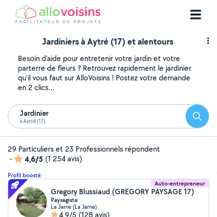
Jardiniers à Aytré (17) et alentours
Besoin d'aide pour entretenir votre jardin et votre
parterre de fleurs ? Retrouvez rapidement le jardinier
qu'il vous faut sur AlloVoisins ! Postez votre demande
en 2 clics...
Jardinier
Reche
à Aytré (17)
29 Particuliers et 23 Professionnels répondent
-
4,6/5
(1 254 avis)
Profil boosté
Auto-entrepreneur
Gregory Blussiaud (GREGORY PAYSAGE 17)
Paysagiste
La Jarne (La Jarne)
4,9/5
(128 avis)