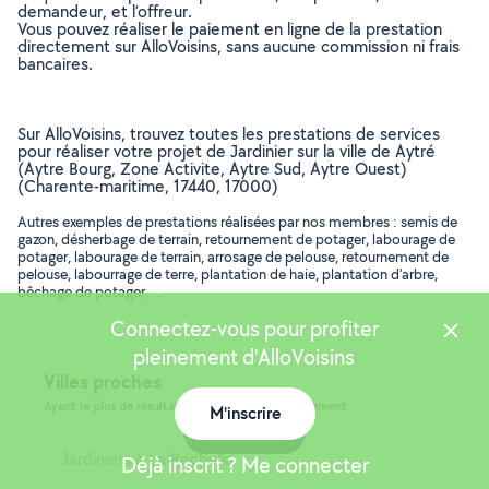
demandeur, et l’offreur.
Vous pouvez réaliser le paiement en ligne de la prestation
directement sur AlloVoisins, sans aucune commission ni frais
bancaires.
Sur AlloVoisins, trouvez toutes les prestations de services
pour réaliser votre projet de Jardinier sur la ville de Aytré
(Aytre Bourg, Zone Activite, Aytre Sud, Aytre Ouest)
(Charente-maritime, 17440, 17000)
Autres exemples de prestations réalisées par nos membres : semis de
gazon, désherbage de terrain, retournement de potager, labourage de
potager, labourage de terrain, arrosage de pelouse, retournement de
pelouse, labourrage de terre, plantation de haie, plantation d'arbre,
bêchage de potager, ..
Connectez-vous pour profiter
pleinement d'AlloVoisins
Villes proches
Ayant le plus de résultats, dans le même département
M'inscrire
Carte
Jardiniers à La Rochelle
Déjà inscrit ? Me connecter