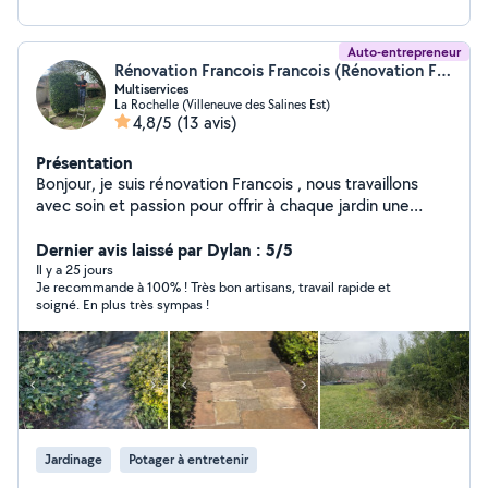
Auto-entrepreneur
Rénovation Francois Francois (Rénovation François)
Multiservices
La Rochelle (Villeneuve des Salines Est)
4,8/5
(13 avis)
Présentation
Bonjour, je suis rénovation Francois , nous travaillons
avec soin et passion pour offrir à chaque jardin une
allure propre, soignée et accueillante. Services
proposés : Tonte de pelouse & taille de haies
Dernier avis laissé par Dylan : 5/5
Débroussaillage & désherbage Entretien des massifs
Il y a 25 jours
Je recommande à 100% ! Très bon artisans, travail rapide et
Évacuation des déchets verts Ramassage de feuilles
soigné. En plus très sympas !
Avec rénovation Francois profitez d'un jardin beau,
entretenu et sans contrainte. » Travaux bâtiment
Peinture intérieur et extérieur Traitement Toiture
hydrofuge Nettoyage gouttière Nettoyage, mur,
terrasse, tout type de dallage Travail, soigné minutieux
avec devis et facture
Jardinage
Potager à entretenir