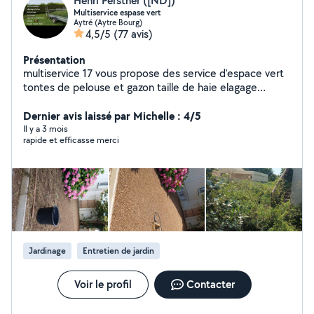
Henri Perstner ([ND])
Multiservice espase vert
Aytré (Aytre Bourg)
4,5/5
(77 avis)
Présentation
multiservice 17 vous propose des service d'espace vert
tontes de pelouse et gazon taille de haie elagage
abattage d'arbre travail soigner et prope je fait
également du de nettoyage de fin chantier
Dernier avis laissé par Michelle : 4/5
Il y a 3 mois
rapide et efficasse merci
Jardinage
Entretien de jardin
Voir le profil
Contacter