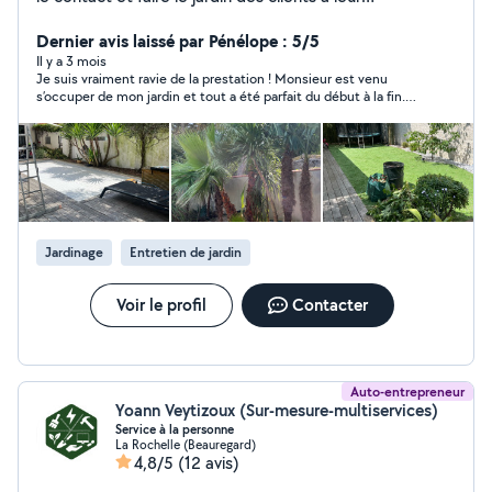
convenance, je respecte leur univers.
Dernier avis laissé par Pénélope : 5/5
Il y a 3 mois
Je suis vraiment ravie de la prestation ! Monsieur est venu
s’occuper de mon jardin et tout a été parfait du début à la fin.
Ponctuel, très gentil et surtout extrêmement consciencieux
dans son travail. Le résultat est impeccable, je suis plus que
satisfaite 😊 Je le recommande sans hésitation !
Jardinage
Entretien de jardin
Voir le profil
Contacter
Auto-entrepreneur
Yoann Veytizoux (Sur-mesure-multiservices)
Service à la personne
La Rochelle (Beauregard)
4,8/5
(12 avis)