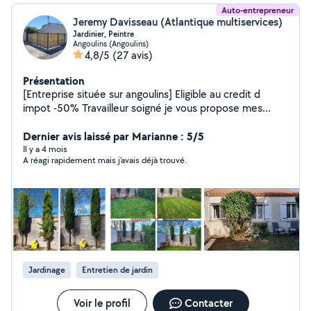
Auto-entrepreneur
Jeremy Davisseau (Atlantique multiservices)
Jardinier, Peintre
Angoulins (Angoulins)
4,8/5
(27 avis)
Présentation
[Entreprise située sur angoulins] Eligible au credit d
impot -50% Travailleur soigné je vous propose mes
services dans vos travaux d entretiens intérieurs &
extérieurs, jardins , taille des haies , Fruitiers , petit
Dernier avis laissé par Marianne : 5/5
entretien , gestion des déchets vert, peinture, l
Il y a 4 mois
A réagi rapidement mais j’avais déjà trouvé.
installation multimédia , petit bricolage , débarras suite
a des démenagement, sucession, besoin d 'évacuer. (
maison, box,garage ect ... )
Jardinage
Entretien de jardin
Voir le profil
Contacter