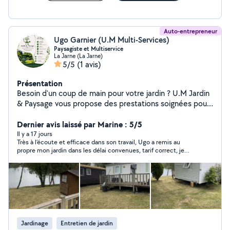
Auto-entrepreneur
Ugo Garnier (U.M Multi-Services)
Paysagiste et Multiservice
La Jarne (La Jarne)
5/5
(1 avis)
Présentation
Besoin d'un coup de main pour votre jardin ? U.M Jardin
& Paysage vous propose des prestations soignées pour
particuliers : tonte, taille de haies, débroussaillage et
entretien de jardins. Travail sérieux, devis gratuit et
Dernier avis laissé par Marine : 5/5
intervention sur La Rochelle et les alentours. Votre jardin
Il y a 17 jours
Très à l’écoute et efficace dans son travail, Ugo a remis au
entre de bonnes mains !
propre mon jardin dans les délai convenues, tarif correct, je
recommande !
Jardinage
Entretien de jardin