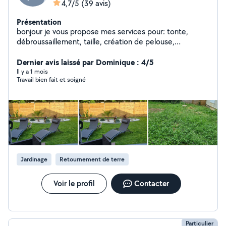
4,7/5
(39 avis)
Présentation
bonjour je vous propose mes services pour: tonte,
débroussaillement, taille, création de pelouse,
plantation, entretien, conseils, etc... Je dispose de tout
le matériel nécessaire et plus de 15 ans d'expérience
Dernier avis laissé par Dominique : 4/5
dans le metier. N'hésitez pas à me contacter pour plus
Il y a 1 mois
Travail bien fait et soigné
de renseignements. cordialement Jérôme
Jardinage
Retournement de terre
Voir le profil
Contacter
Particulier