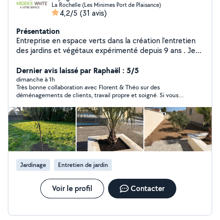
La Rochelle (Les Minimes Port de Plaisance)
4,2/5
(31 avis)
Présentation
Entreprise en espace verts dans la création l'entretien
des jardins et végétaux expérimenté depuis 9 ans . Je
fais également du multi services Réalisation direct de
devis gratuit et instantané. Avec garden white ayant un
Dernier avis laissé par Raphaël : 5/5
jardin saine Voici les différents travaux que j'effectue :
dimanche à 1h
Très bonne collaboration avec Florent & Théo sur des
Jardinage : Tonte de jardins, débroussaillage Réalisation
déménagements de clients, travail propre et soigné. Si vous
d'entretiens (taille de haies , élagage) Tronçonnage
souhaitez par ailleurs réaménager votre jardin, n'hésitez pas à
débitage de branches. Entretien global des massifs
les appeler. Cordialement, Raphaël (175 avis).
Évacuation de tout types hors mis gris gravats. Création
de jardin : Petit engazonnement Plantation de végétaux
Mise en place de graviers geotextile. Traitement
végétaux : Traitements phytosanitaires et maladies
experts en plantes. Traitement désherbage, gazon
Jardinage
Entretien de jardin
sélectif. Autres fonctions Livraison outillage autres
matériels de tout type en dépannage. Location de
matériel bien entretenu Dépannage en terme de toit en
Voir le profil
Contacter
établissant des contacts sur place devis sur mesure .