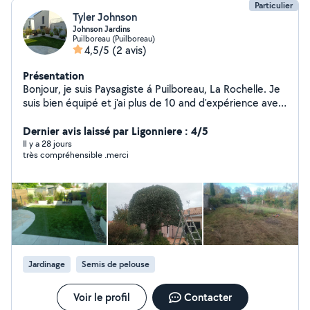
Particulier
Tyler Johnson
Johnson Jardins
Puilboreau (Puilboreau)
4,5/5
(2 avis)
Présentation
Bonjour, je suis Paysagiste á Puilboreau, La Rochelle. Je
suis bien équipé et j'ai plus de 10 and d'expérience avec
la transformation des extérieurs.
Dernier avis laissé par Ligonniere : 4/5
Il y a 28 jours
très compréhensible .merci
Jardinage
Semis de pelouse
Voir le profil
Contacter