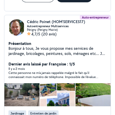
Auto-entrepreneur
Cédric Poinet (HOM'SERVICES17)
Autoentrepreneur Multiservices
Périgny (Perigny Mairie)
4,7/5
(20 avis)
Présentation
Bonjour à tous, Je vous propose mes services de
jardinage, bricolages, peintures, sols, ménages etc... Je
serai ravi de travailler pour vous, le temps d'un ou
plusieurs services selon vos demandes. Les photos
Dernier avis laissé par Françoise : 1/5
viendront compléter mon profil au fur et à mesure.
Il y a 2 mois
Cette personne ne m'a jamais rappelée malgré le fait qu'il
connaissait mon numéro de téléphone. Impossible de l'évaluer
correctement.
Jardinage
Entretien de jardin