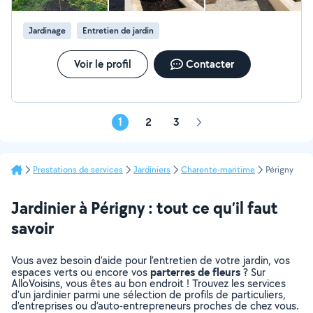
végétaux : Traitements phytosanitaires et maladies
experts en plantes. Traitement désherbage, gazon
Jardinage
Entretien de jardin
sélectif. Autres fonctions Livraison outillage autres
matériels de tout type en dépannage. Location de
matériel bien entretenu Dépannage en terme de toit en
Voir le profil
Contacter
établissant des contacts sur place devis sur mesure .
1
2
3
Page
suivante
Prestations de services
Jardiniers
Charente-maritime
Périgny
Jardinier à Périgny : tout ce qu’il faut
savoir
Vous avez besoin d’aide pour l’entretien de votre jardin, vos
parterres de fleurs
espaces verts ou encore vos
? Sur
AlloVoisins, vous êtes au bon endroit ! Trouvez les services
d’un jardinier parmi une sélection de profils de particuliers,
d’entreprises ou d’auto-entrepreneurs proches de chez vous.