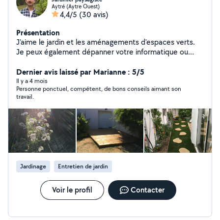
Aytré (Aytre Ouest)
4,4/5
(30 avis)
Présentation
J'aime le jardin et les aménagements d'espaces verts.
Je peux également dépanner votre informatique ou
vous former à des choses simples. Je peux également
aider les enfants dans les matières scientifiques. Merci
Dernier avis laissé par Marianne : 5/5
Il y a 4 mois
Personne ponctuel, compétent, de bons conseils aimant son
travail.
Jardinage
Entretien de jardin
Voir le profil
Contacter