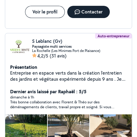
Voir le profil
Contacter
Auto-entrepreneur
S Leblanc (Gv)
Paysagiste multi services
La Rochelle (Les Minimes Port de Plaisance)
4,2/5
(31 avis)
Présentation
Entreprise en espace verts dans la création l'entretien
des jardins et végétaux expérimenté depuis 9 ans . Je
fais également du multi services Réalisation direct de
devis gratuit et instantané. Avec garden white ayant un
Dernier avis laissé par Raphaël : 5/5
jardin saine Voici les différents travaux que j'effectue :
dimanche à 1h
Très bonne collaboration avec Florent & Théo sur des
Jardinage : Tonte de jardins, débroussaillage Réalisation
déménagements de clients, travail propre et soigné. Si vous
d'entretiens (taille de haies , élagage) Tronçonnage
souhaitez par ailleurs réaménager votre jardin, n'hésitez pas à
débitage de branches. Entretien global des massifs
les appeler. Cordialement, Raphaël (175 avis).
Évacuation de tout types hors mis gris gravats. Création
de jardin : Petit engazonnement Plantation de végétaux
Mise en place de graviers geotextile. Traitement