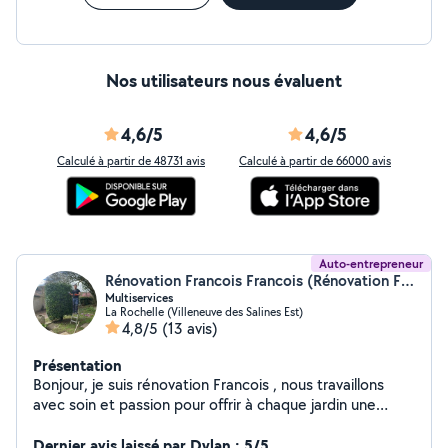
Nos utilisateurs nous évaluent
4,6/5
4,6/5
Calculé à partir de 48731 avis
Calculé à partir de 66000 avis
Auto-entrepreneur
Rénovation Francois Francois (Rénovation François)
Multiservices
La Rochelle (Villeneuve des Salines Est)
4,8/5
(13 avis)
Présentation
Bonjour, je suis rénovation Francois , nous travaillons
avec soin et passion pour offrir à chaque jardin une
allure propre, soignée et accueillante. Services
proposés : Tonte de pelouse & taille de haies
Dernier avis laissé par Dylan : 5/5