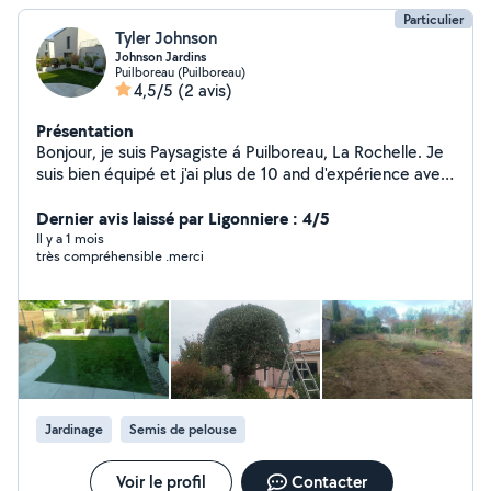
Particulier
Tyler Johnson
Johnson Jardins
Puilboreau (Puilboreau)
4,5/5
(2 avis)
Présentation
Bonjour, je suis Paysagiste á Puilboreau, La Rochelle. Je
suis bien équipé et j'ai plus de 10 and d'expérience avec
la transformation des extérieurs.
Dernier avis laissé par Ligonniere : 4/5
Il y a 1 mois
très compréhensible .merci
Jardinage
Semis de pelouse
Voir le profil
Contacter