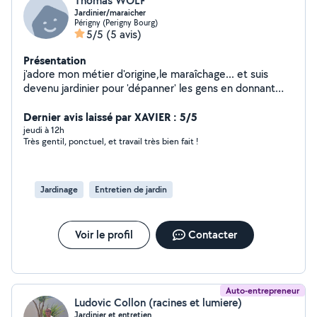
Thomas WOLF
Jardinier/maraicher
Périgny (Perigny Bourg)
5/5
(5 avis)
Présentation
j'adore mon métier d'origine,le maraîchage... et suis
devenu jardinier pour 'dépanner' les gens en donnant
des conseils de plantations,etc.!
Dernier avis laissé par XAVIER : 5/5
jeudi à 12h
Très gentil, ponctuel, et travail très bien fait !
Jardinage
Entretien de jardin
Voir le profil
Contacter
Auto-entrepreneur
Ludovic Collon (racines et lumiere)
Jardinier et entretien