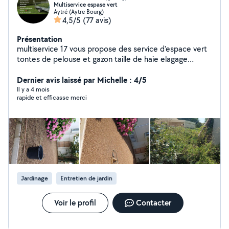
Multiservice espase vert
Aytré (Aytre Bourg)
4,5/5
(77 avis)
Présentation
multiservice 17 vous propose des service d'espace vert
tontes de pelouse et gazon taille de haie elagage
abattage d'arbre travail soigner et prope je fait
également du de nettoyage de fin chantier
Dernier avis laissé par Michelle : 4/5
Il y a 4 mois
rapide et efficasse merci
Jardinage
Entretien de jardin
Voir le profil
Contacter