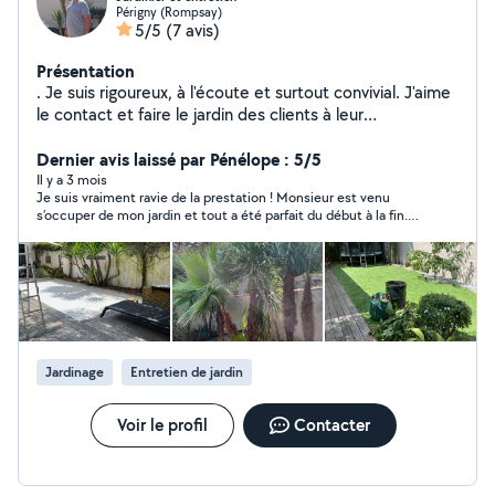
Périgny (Rompsay)
5/5
(7 avis)
Présentation
. Je suis rigoureux, à l'écoute et surtout convivial. J'aime
le contact et faire le jardin des clients à leur
convenance, je respecte leur univers.
Dernier avis laissé par Pénélope : 5/5
Il y a 3 mois
Je suis vraiment ravie de la prestation ! Monsieur est venu
s’occuper de mon jardin et tout a été parfait du début à la fin.
Ponctuel, très gentil et surtout extrêmement consciencieux
dans son travail. Le résultat est impeccable, je suis plus que
satisfaite 😊 Je le recommande sans hésitation !
Jardinage
Entretien de jardin
Voir le profil
Contacter