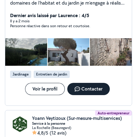
domaines de l'habitat et du jardin je m'engage à réaliser
chez vous un travail de qualité . Mes domaines
d'activités sont l'électricité et l'entretiens de jardin mais
Dernier avis laissé par Laurence : 4/5
je ne suis pas fermé à d'autres travaux. A voir. Merci
Il y a 2 mois
Personne réactive dans son retour et courtoise.
Jardinage
Entretien de jardin
Voir le profil
Contacter
Auto-entrepreneur
Yoann Veytizoux (Sur-mesure-multiservices)
Service à la personne
La Rochelle (Beauregard)
4,8/5
(12 avis)