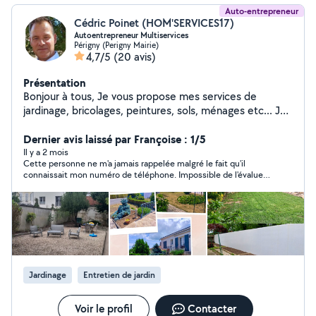
Auto-entrepreneur
Cédric Poinet (HOM'SERVICES17)
Autoentrepreneur Multiservices
Périgny (Perigny Mairie)
4,7/5
(20 avis)
Présentation
Bonjour à tous, Je vous propose mes services de
jardinage, bricolages, peintures, sols, ménages etc... Je
serai ravi de travailler pour vous, le temps d'un ou
plusieurs services selon vos demandes. Les photos
Dernier avis laissé par Françoise : 1/5
viendront compléter mon profil au fur et à mesure.
Il y a 2 mois
Cette personne ne m'a jamais rappelée malgré le fait qu'il
connaissait mon numéro de téléphone. Impossible de l'évaluer
correctement.
Jardinage
Entretien de jardin
Voir le profil
Contacter