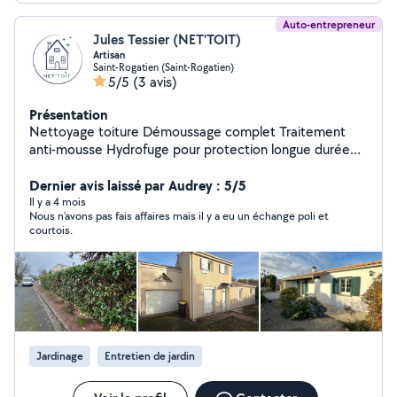
Auto-entrepreneur
Jules Tessier (NET'TOIT)
Artisan
Saint-Rogatien (Saint-Rogatien)
5/5
(3 avis)
Présentation
Nettoyage toiture Démoussage complet Traitement
anti-mousse Hydrofuge pour protection longue durée
Nettoyage de tuiles, ardoises, zinc, bac acier
Nettoyage et débouchage de gouttières Nettoyage &
Dernier avis laissé par Audrey : 5/5
rénovation de façade Nettoyage haute ou basse
Il y a 4 mois
Nous n'avons pas fais affaires mais il y a eu un échange poli et
pression selon surface Traitement anti-mousse Remise
courtois.
à neuf murs, crépis, enduits, bardages Peinture façade
Entretien des espaces verts Élagage Tonte,
débroussaillage Taille de haies, arbustes Entretien
ponctuel ou régulier Nettoyage terrasses, allées, pavés
Pourquoi choisir Net'Toit ? Entreprise locale basée à
Saint-Rogatien (17) Travail soigné et respectueux des
matériaux Produits professionnels adaptés à chaque
Jardinage
Entretien de jardin
surface Intervention rapide Devis gratuit