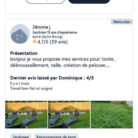
Particulier
Jérome j
Jardinier 15 ans d'expérience
Aytré (Aytre Bourg)
4,7/5
(39 avis)
Présentation
bonjour je vous propose mes services pour: tonte,
débroussaillement, taille, création de pelouse,
plantation, entretien, conseils, etc... Je dispose de tout
le matériel nécessaire et plus de 15 ans d'expérience
Dernier avis laissé par Dominique : 4/5
dans le metier. N'hésitez pas à me contacter pour plus
Il y a 1 mois
Travail bien fait et soigné
de renseignements. cordialement Jérôme
Jardinage
Retournement de terre