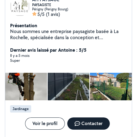
PAYSAGISTE
Périgny (Perigny Bourg)
5/5
(1 avis)
Présentation
Nous sommes une entreprise paysagiste basée à La
Rochelle, spécialisée dans la conception et
l'aménagement paysager de jardins. Nous mettons
notre savoir-faire expert, notre écoute et notre
Dernier avis laissé par Antoine : 5/5
créativité, au service des particuliers comme des
Il y a 5 mois
Super
entreprises. De la conception à la réalistation de votre
jardin, AH Paysage vous accompagne à chaque étape
de votre projet : études, conception, aménagement,
entretien.
Jardinage
Voir le profil
Contacter