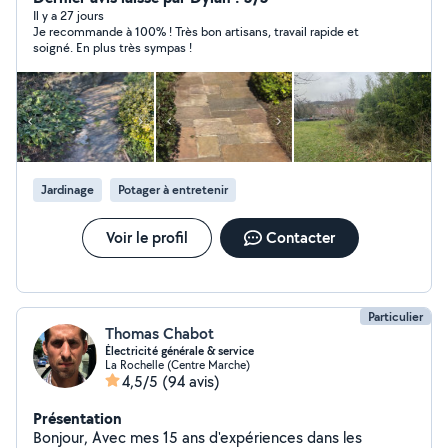
Débroussaillage & désherbage Entretien des massifs
Il y a 27 jours
Je recommande à 100% ! Très bon artisans, travail rapide et
Évacuation des déchets verts Ramassage de feuilles
soigné. En plus très sympas !
Avec rénovation Francois profitez d'un jardin beau,
entretenu et sans contrainte. » Travaux bâtiment
Peinture intérieur et extérieur Traitement Toiture
hydrofuge Nettoyage gouttière Nettoyage, mur,
terrasse, tout type de dallage Travail, soigné minutieux
avec devis et facture
Jardinage
Potager à entretenir
Voir le profil
Contacter
Particulier
Thomas Chabot
Électricité générale & service
La Rochelle (Centre Marche)
4,5/5
(94 avis)
Présentation
Bonjour, Avec mes 15 ans d'expériences dans les