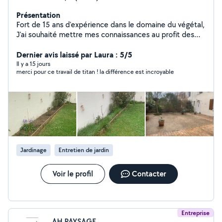
Présentation
Fort de 15 ans d'expérience dans le domaine du végétal,
J'ai souhaité mettre mes connaissances au profit des
autres en créant mon entreprise. Vous manquez de
temps pour entretenir votre jardin ? Je vous propose
Dernier avis laissé par Laura : 5/5
mes services pour : Tonte de pelouse Taille de haies et
Il y a 15 jours
merci pour ce travail de titan ! la différence est incroyable
arbustes Désherbage Nettoyage de jardin Service
sérieux et soigné Je peux aussi proposer des services
de ménages, repassages,aide à domicile. 50 % de
crédit d'impôt selon la législation en vigueur chèque
CESU accepté Contactez-moi pour un devis gratuit.
Jardinage
Entretien de jardin
Voir le profil
Contacter
Entreprise
AH PAYSAGE