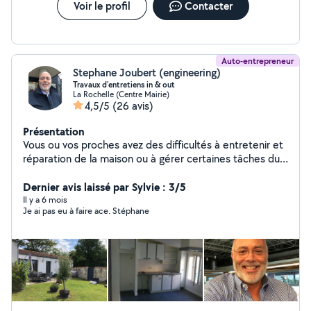
Voir le profil
Contacter
Auto-entrepreneur
Stephane Joubert (engineering)
Travaux d'entretiens in & out
La Rochelle (Centre Mairie)
4,5/5
(26 avis)
Présentation
Vous ou vos proches avez des difficultés à entretenir et
réparation de la maison ou à gérer certaines tâches du
quotidien que vous ne pouvez pas faire seul. Je suis là
pour vous aider. J'interviens jusqu'à 25 km de rayons
Dernier avis laissé par Sylvie : 3/5
autour de La Rochelle 17000. Nos services sur mesure :
Il y a 6 mois
Je ai pas eu à faire ace. Stéphane
Jardinage et entretien de maison intérieur et extérieur
Petits travaux et réparations Autres services
personnalisés selon vos besoins Un service fiable et de
proximité J'interviens avec bienveillance et
professionnalisme pour vous apporter une aide adaptée
et sécurisée. Je suis en mesure de contrôler des
travaux que vous avez confié a des artisans et vous