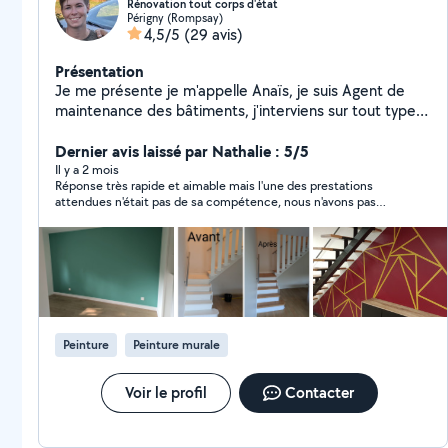
Rénovation tout corps d'état
Périgny (Rompsay)
4,5/5
(29 avis)
Présentation
Je me présente je m'appelle Anaïs, je suis Agent de
maintenance des bâtiments, j'interviens sur tout type
de travaux. Que ce soit de l'embellissement à la
rénovation ou juste un dépannage quelconque je serai
Dernier avis laissé par Nathalie : 5/5
ravi de vous accompagner et de vous aider à le réaliser.
Il y a 2 mois
Réponse très rapide et aimable mais l'une des prestations
Passionné par ce que je fais, je mets tout en œuvre au
attendues n'était pas de sa compétence, nous n'avons pas
quotidien pour satisfaire mes clients. J'écoute, je
donné suite.
conseil et accompagne dans les projets. Vous avez un
projet et cherchez une personne pouvant le réaliser ?
Contactez moi ! je serai ravi de me déplacer afin de
comprendre plus précisément vos attentes et les
comblées. Au plaisir ! Anaïs
Peinture
Peinture murale
Voir le profil
Contacter