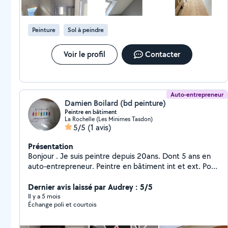
Peinture
Sol à peindre
Voir le profil
Contacter
Auto-entrepreneur
Damien Boilard (bd peinture)
Peintre en bâtiment
La Rochelle (Les Minimes Tasdon)
5/5
(1 avis)
Présentation
Bonjour . Je suis peintre depuis 20ans. Dont 5 ans en
auto-entrepreneur. Peintre en bâtiment int et ext. Pose
papier peint , toile de verre Travail soigné
Dernier avis laissé par Audrey : 5/5
Il y a 5 mois
Échange poli et courtois