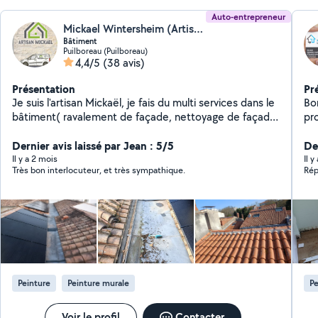
Auto-entrepreneur
Mickael Wintersheim (Artisan Mickaël)
Bâtiment
Puilboreau (Puilboreau)
4,4/5
(38 avis)
Présentation
Pr
Je suis l'artisan Mickaël, je fais du multi services dans le
Bon
bâtiment( ravalement de façade, nettoyage de façade,
pro
hydrofuge toiture et façade, démousage toiture,
da
peinture intérieure et extérieure
Dernier avis laissé par Jean : 5/5
zin
Der
ma
Il y a 2 mois
Il y
Très bon interlocuteur, et très sympathique.
Rép
tra
des
Peinture
Peinture murale
Pe
Voir le profil
Contacter