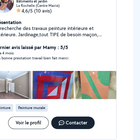
Bâtiments et jardin
La Rochelle (Centre Mairie)
4,6/5
(10 avis)
ésentation
 recherche des travaux peinture intérieure et
térieure. Jardinage,tout TIPE de besoin maçon,
moussage toiture et entretien toiture autre
rnier avis laissé par Mamy : 5/5
travaux.je possède un CAP BEP Aide a le personne
 a 4 mois
s bonne prestation travail bien fait merci
inture
Peinture murale
Voir le profil
Contacter