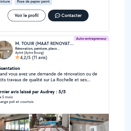
inture
Pose de papier peint
Voir le profil
Contacter
Auto-entrepreneur
M. TOUIR (MAAT RENOVATION)
Rénovation, peinture, placo...
Aytré (Aytre Bourg)
4,2/5
(11 avis)
ésentation
and vous avez une demande de rénovation ou de
its travaux de qualité sur La Rochelle et ses
virons, vous pouvez compter sur MAAT
ON. Je m' engage à fournir un service
rnier avis laissé par Audrey : 5/5
onnel au client. - Travaux de plâtrerie, Peinture
 a 5 mois
ange poli et courtois
térieur et extérieur) - Isolation phonique et
oustique. - Rénovation d'appartement, de maison et
bâtiments. - Pose de revêtement au sol et
relage. -Soudeur professionnel: réalisation de
rasse, charpente, pergola... - Démolition de