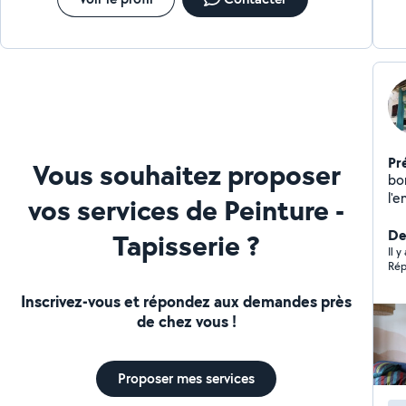
Pr
Vous souhaitez proposer
bon
l'e
vos services de Peinture -
,e
ma
De
Tapisserie ?
Il 
Rép
Inscrivez-vous et répondez aux demandes près
de chez vous !
Proposer mes services