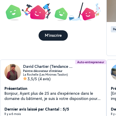
Pe
M'inscrire
Auto-entrepreneur
David Chartier (Tendance Design)
Peintre décorateur d'intérieur
La Rochelle (Les Minimes Tasdon)
3,5/5
(4 avis)
Présentation
Pr
Bonjour, Ayant plus de 25 ans d'expérience dans le
[En
domaine du bâtiment, je suis à votre disposition pour
impot -50% 
vos travaux. Cordialement David
ser
Dernier avis laissé par Chantal : 5/5
ext
Der
entretien , g
Il y a 6 mois
Il 