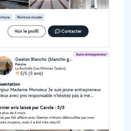
iment, murs. - Entretien de toiture Faites-moi part
la nature de votre projet et je m'efforcerais de
uver la solution la mieux adaptée à vos besoins.
inture
Peinture murale
TENTION À BIEN REMPLIR LA CATÉGORIE LORS DE
TRE DEMANDE SINON JE NE PEUX PAS VOUS
PONDRE
Voir le profil
Contacter
Auto-entrepreneur
Gaetan Blancho (blancho gaetan)
Peintre
La Rochelle (Les Minimes Tasdon)
5/5
(5 avis)
ésentation
ur Madame Monsieur Je suis jeune entrepreneur
rieux avec prix responsable n'hésitez pas à me
tacter pour plus de renseignements Cordialement
travaille dans : Peinture
nier avis laissé par Carole : 5/5
ntérieur/extérieur),plaquiste (placo /bande de
y a plus de 6 mois
n'ai pas fait affaire avec Gaetan m'étant débrouillée par mes
aco),carrelage, parquet, n'hésitez pas à me contacter
pres moyens, mais il a été très réactif.
au 06-51-82-74-10 GB.rénovation