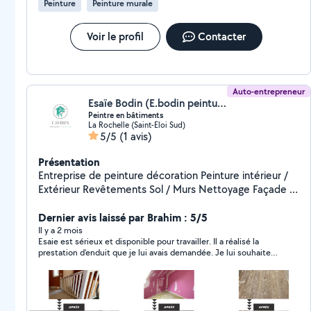
Peinture
Peinture murale
me contacter pour échanger sur votre projet !
Voir le profil
Contacter
Auto-entrepreneur
Esaïe Bodin (E.bodin peinture)
Peintre en bâtiments
La Rochelle (Saint-Eloi Sud)
5/5
(1 avis)
Présentation
Entreprise de peinture décoration Peinture intérieur /
Extérieur Revêtements Sol / Murs Nettoyage Façade /
Toiture Traitement Préventif Anti mousse Travail de
qualité,personne à l'écoute pour satisfaire le client.
Dernier avis laissé par Brahim : 5/5
Il y a 2 mois
Esaie est sérieux et disponible pour travailler. Il a réalisé la
prestation d’enduit que je lui avais demandée. Je lui souhaite
une bonne continuation dans sa carrière.