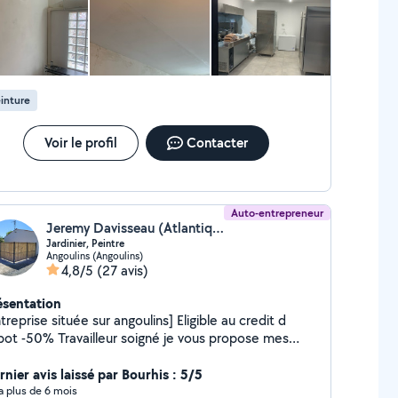
inture
Voir le profil
Contacter
Auto-entrepreneur
Jeremy Davisseau (Atlantique multiservices)
Jardinier, Peintre
Angoulins (Angoulins)
4,8/5
(27 avis)
ésentation
treprise située sur angoulins] Eligible au credit d
Travailleur soigné je vous propose mes
vices dans vos travaux d entretiens intérieurs &
érieurs, jardins , taille des haies , Fruitiers , petit
nier avis laissé par Bourhis : 5/5
estion des déchets vert, peinture, l
y a plus de 6 mois