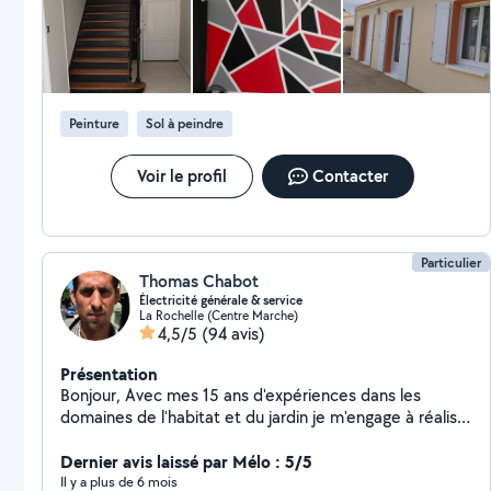
Peinture
Sol à peindre
Voir le profil
Contacter
Particulier
Thomas Chabot
Électricité générale & service
La Rochelle (Centre Marche)
4,5/5
(94 avis)
Présentation
Bonjour, Avec mes 15 ans d'expériences dans les
domaines de l'habitat et du jardin je m'engage à réaliser
chez vous un travail de qualité . Mes domaines
d'activités sont l'électricité et l'entretiens de jardin mais
Dernier avis laissé par Mélo : 5/5
je ne suis pas fermé à d'autres travaux. A voir. Merci
Il y a plus de 6 mois