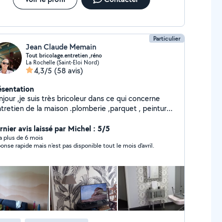
Particulier
Jean Claude Memain
Tout bricolage.entretien ,réno
La Rochelle (Saint-Eloi Nord)
4,3/5
(58 avis)
ésentation
jour ,je suis très bricoleur dans ce qui concerne
ntretien de la maison .plomberie ,parquet , peinture
tc. Rénovation, je saurais vous remettre en état votre
ison où appartement. Le travail est toujours soigné.
rnier avis laissé par Michel : 5/5
y a plus de 6 mois
onse rapide mais n'est pas disponible tout le mois d'avril.