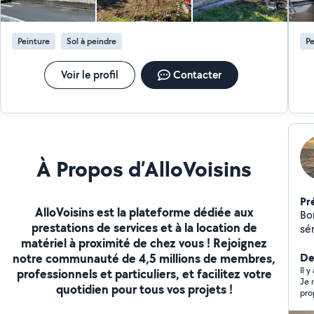
bât
de 
tro
Peinture
Sol à peindre
Pe
AT
VO
RÉ
Voir le profil
Contacter
À Propos d’AlloVoisins
Pr
AlloVoisins est la plateforme dédiée aux
Bonjo
prestations de services et à la location de
sé
matériel à proximité de chez vous ! Rejoignez
con
notre communauté de 4,5 millions de membres,
Je 
Der
(i
Il 
professionnels et particuliers, et facilitez votre
Je 
pl
quotidien pour tous vos projets !
pro