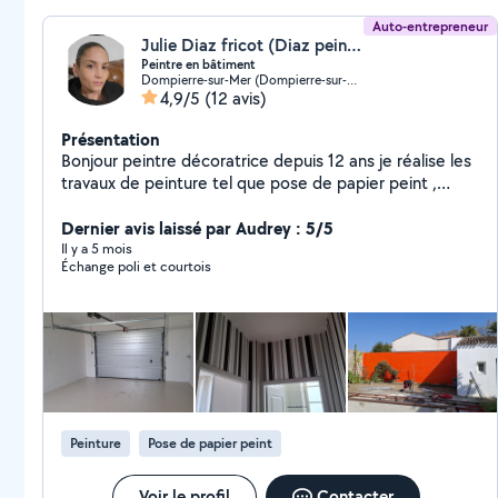
Auto-entrepreneur
Julie Diaz fricot (Diaz peinture)
Peintre en bâtiment
Dompierre-sur-Mer (Dompierre-sur-Mer)
4,9/5
(12 avis)
Présentation
Bonjour peintre décoratrice depuis 12 ans je réalise les
travaux de peinture tel que pose de papier peint ,
enduit déco,peinture murs et plafond , nettoyage
toiture, bandes placo . Je peux également réaliser des
Dernier avis laissé par Audrey : 5/5
petits travaux comme la réparation de meuble ,pose
Il y a 5 mois
Échange poli et courtois
de lustre et autre petit bricolage.
Peinture
Pose de papier peint
Voir le profil
Contacter