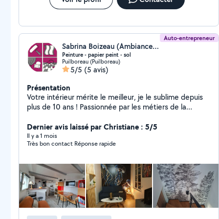
Auto-entrepreneur
Sabrina Boizeau (Ambiance Décor & Co)
Peinture - papier peint - sol
Puilboreau (Puilboreau)
5/5
(5 avis)
Présentation
Votre intérieur mérite le meilleur, je le sublime depuis
plus de 10 ans ! Passionnée par les métiers de la
finition, je réalise vos travaux de peinture intérieure,
pose de papier peint et revêtements de sol avec soin
Dernier avis laissé par Christiane : 5/5
et précision. Forte d'une expérience acquise depuis
Il y a 1 mois
Très bon contact Réponse rapide
2011, je mets mon savoir-faire à votre disposition pour
embellir et valoriser votre intérieur. Chaque chantier
est unique : j'écoute vos envies, je vous conseille sur les
matériaux et tendances, et je soigne chaque détail
pour un résultat impeccable. Travail soigné et dans les
délais. Devis gratuit et transparent. Petit chantier ou
rénovation complète : je m'adapte ! Faites confiance à
un artisan local, réactif et à l'écoute. N'hésitez pas à