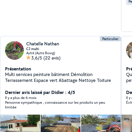
Pe
Particulier
Chatelle Nathan
CJ multi
Aytré (Aytre Bourg)
3,6/5
(22 avis)
Présentation
Pr
Multi services peinture bâtiment Démolition
Qu
Terrassement Espace vert Abattage Nettoye Toiture
pet
en
Dernier avis laissé par Didier : 4/5
RÉNOVATI
De
excepti
Il y a plus de 6 mois
Il y
Personne sympathique , connaissance sur les produits un peu
Éch
(in
limitée
ac
autres 
car
ter