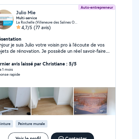
Auto-entrepreneur
Julio Mie
Multi-service
La Rochelle (Villeneuve des Salines Ouest)
4,7/5
(77 avis)
ésentation
jour je suis Julio votre voisin pro à l'écoute de vos
jets de rénovation. Je possède un réel savoir-faire
ns les domaines suivants: placo, peinture, plomberie
guerie, carrelage, faïence, parquet, petite
nier avis laissé par Christiane : 5/5
çonnerie entretien et rénovation de toiture. je
 a 1 mois
onse rapide
vaille dans le bâtiment depuis 15 ans je vous garantis
 travaux de qualité réalisé avec soin.
inture
Peinture murale
Voir le profil
Contacter