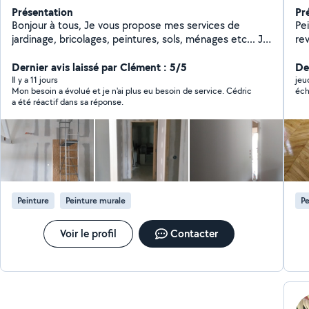
Présentation
Pr
Bonjour à tous, Je vous propose mes services de
Pe
jardinage, bricolages, peintures, sols, ménages etc... Je
re
serai ravi de travailler pour vous, le temps d'un ou
plusieurs services selon vos demandes. Les photos
Dernier avis laissé par Clément : 5/5
Der
viendront compléter mon profil au fur et à mesure.
Il y a 11 jours
jeu
Mon besoin a évolué et je n'ai plus eu besoin de service. Cédric
a été réactif dans sa réponse.
Peinture
Peinture murale
Pe
Voir le profil
Contacter