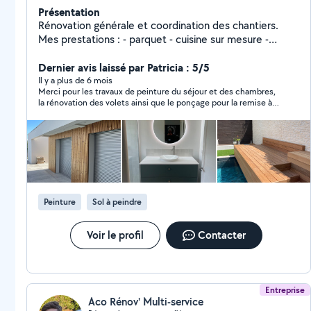
Présentation
Rénovation générale et coordination des chantiers.
Mes prestations : - parquet - cuisine sur mesure -
dressing sur mesure - bibliothèque sur mesure -
cloisons sèches ( Placo ) - bandes - peinture - carrelage
Dernier avis laissé par Patricia : 5/5
sol et mur - terrasse bois - bardage
Il y a plus de 6 mois
Merci pour les travaux de peinture du séjour et des chambres,
la rénovation des volets ainsi que le ponçage pour la remise à
neuf des planchers, le tout effectué avec professionnalisme et
bonne communication bien sympathique . Je recommande
Peinture
Sol à peindre
Voir le profil
Contacter
Entreprise
Aco Rénov' Multi-service