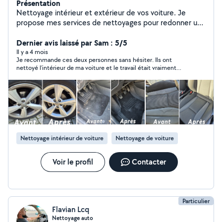
Présentation
Nettoyage intérieur et extérieur de vos voiture. Je
propose mes services de nettoyages pour redonner un
coup d'eclat à vos voitures. Nettoyage intérieur des
Dernier avis laissé par Sam : 5/5
sièges, tapis, plastiques Déplacement possible
Il y a 4 mois
Je recommande ces deux personnes sans hésiter. Ils ont
nettoyé l’intérieur de ma voiture et le travail était vraiment
parfait. Tout était propre et fait avec soin. En plus, ils sont
sérieux, respectueux et très fiables. Vous pouvez leur faire
confiance sans problème.
Nettoyage intérieur de voiture
Nettoyage de voiture
Voir le profil
Contacter
Particulier
Flavian Lcq
Nettoyage auto