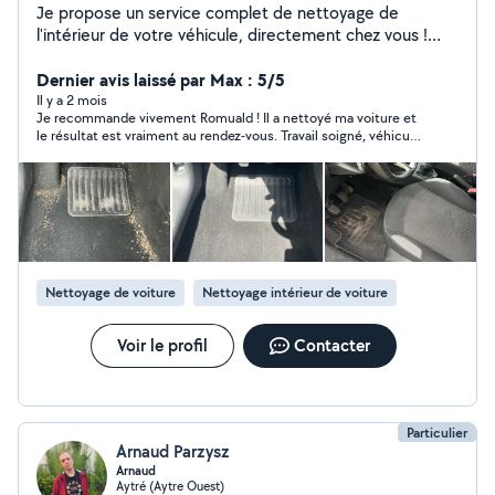
Je propose un service complet de nettoyage de
l'intérieur de votre véhicule, directement chez vous !
Cette prestation comprend : l'aspiration, le nettoyage
des plastiques, une finition propre ainsi que les vitres À
Dernier avis laissé par Max : 5/5
partir de 50 pour un nettoyage intérieur standard (Le
Il y a 2 mois
Je recommande vivement Romuald ! Il a nettoyé ma voiture et
prix peut varier selon l'état du véhicule et la taille)
le résultat est vraiment au rendez-vous. Travail soigné, véhicule
impeccable et très bon contact. C'est quelqu'un de sérieux qui
aime ce qu'il fait, ça se voit dans la qualité du travail. Vous
pouvez lui faire confiance sans problème !
Nettoyage de voiture
Nettoyage intérieur de voiture
Voir le profil
Contacter
Particulier
Arnaud Parzysz
Arnaud
Aytré (Aytre Ouest)