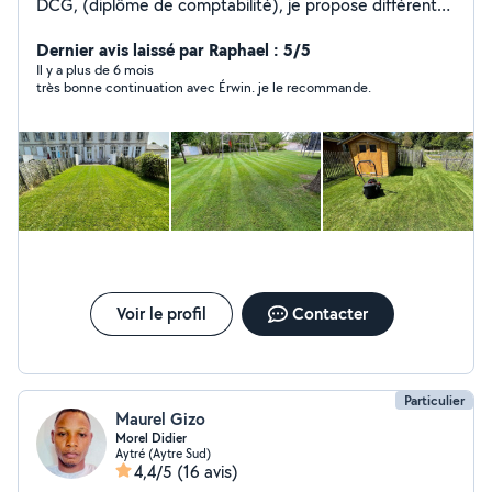
DCG, (diplôme de comptabilité), je propose différents
services de jardinages, petites courses, aides à la
personne. Je suis quelqu'un de sérieux, ponctuel et
Dernier avis laissé par Raphael : 5/5
efficace. J'ai plus de 2ans d'expérience dans le
Il y a plus de 6 mois
très bonne continuation avec Érwin. je le recommande.
jardinage.
Voir le profil
Contacter
Particulier
Maurel Gizo
Morel Didier
Aytré (Aytre Sud)
4,4/5
(16 avis)