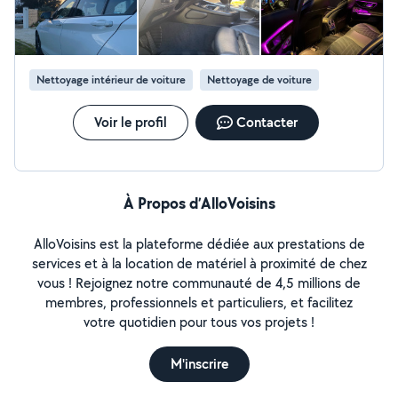
et désinfection des plastiques Nettoyage vitres
intérieures Nettoyage extérieur (lavage carrosserie,
jantes, pneus) Lustrage / remise en brillance possible
selon le véhicule Travail soigné, sérieux et professionnel
Idéal pour véhicules du quotidien, revente, retour de
Nettoyage intérieur de voiture
Nettoyage de voiture
leasing ou simple entretien Intervention rapide, sur
rendez-vous Paiement accepté : espèces, virement,
Voir le profil
Contacter
carte bancaire Déplacement dans votre secteur
Contactez-moi pour un devis ou une prise de rendez-
vous Ps: je propose également du lustrage, élément ou
véhicule complet et rénovation des optiques
À Propos d’AlloVoisins
AlloVoisins est la plateforme dédiée aux prestations de
services et à la location de matériel à proximité de chez
vous ! Rejoignez notre communauté de 4,5 millions de
membres, professionnels et particuliers, et facilitez
votre quotidien pour tous vos projets !
M'inscrire