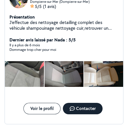
Dompierre-sur-Mer (Dompierre-sur-Mer)
5/5
(1 avis)
Présentation
J'effectue des nettoyage detailling complet des
véhicule shampouinage nettoyage cuir,retrouver un
véhicule impecable etc Nettoyage shampouinage
désinfection de canapé ,retrouver un canapé propre et
Dernier avis laissé par Nada : 5/5
sans odeur
Il y a plus de 6 mois
Dommage trop cher pour moi
Voir le profil
Contacter