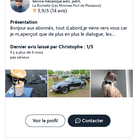
Service mécanique auto ,petit,
La Rochelle (Les Minimes Port de Plaisance)
3,9/5
(14 avis)
Présentation
Bonjour aux abonnés, tout d,abord,je viens vers vous car
je m,aperçoit que de plus en plus le dialogue, les
rencontres ne parlons pas des services, disparaissent
avec le temps, il faut ne pas oublier qu'il est écrit, dans
Dernier avis laissé par Christophe : 1/5
la bible d,aider son prochain, je vais bien voir si possible,
Il y a plus de 6 mois
pas sérieux
si je peux faire plaisir merci à tous vous pouvez Patrice.
Cordialement
Voir le profil
Contacter