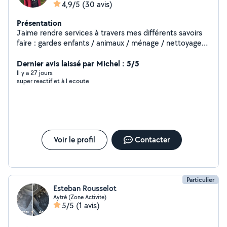
4,9/5
(30 avis)
Présentation
J'aime rendre services à travers mes différents savoirs
faire : gardes enfants / animaux / ménage / nettoyage
de voiture Très réactifs, je suis assez disponible
Dernier avis laissé par Michel : 5/5
Il y a 27 jours
super reactif et à l ecoute
Voir le profil
Contacter
Particulier
Esteban Rousselot
Aytré (Zone Activite)
5/5
(1 avis)