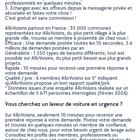
professionnels en quelques minutes.
3. Echangez avec les offreurs depuis la messagerie privée et
sécurisée et faites votre choix !
C’est gratuit et sans commission !
AlloVoisins partout en France : 35 000 communes
représentées sur AlloVoisins, du plus petit village à la plus
grande ville, trouvez un membre à proximité de chez vous !
Efficace : Une demande postée toutes les 10 secondes, 3.6
millions de demandes postées par an
Généraliste : 1 250 types de besoins différents, tout est
possible sur AlloVoisins, du plus petit besoin aux plus grands
projets.
Rapide : 10 minutes pour recevoir une première réponse à
votre demande
Qualité / prix : 4 membres AlloVoisins sur 5* indiquent
qu’AlloVoisins propose un bon rapport qualité/prix
* Données issues d’une enquête AlloVoisins réalisée sur un
échantillon de 5 671 personnes interrogées (Février 2024)
Vous cherchez un laveur de voiture en urgence ?
Sur AlloVoisins, seulement 10 minutes pour recevoir une
première réponse à votre demande. Postez votre demande
et trouvez en quelques minutes un membre de confiance,
autour de chez vous, pour votre besoin urgent de lavage auto
Consultez les profils des membres, professionnels ou
particuliers, qui vous ont contacté. Présentation, photos de