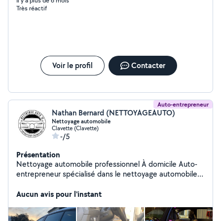
Il y a plus de 6 mois
Très réactif
Voir le profil
Contacter
Auto-entrepreneur
Nathan Bernard (NETTOYAGEAUTO)
Nettoyage automobile
Clavette (Clavette)
-/5
Présentation
Nettoyage automobile professionnel À domicile Auto-
entrepreneur spécialisé dans le nettoyage automobile
intérieur et extérieur, je me déplace directement à
votre domicile ou sur votre lieu de travail avec tout le
Aucun avis pour l'instant
matériel nécessaire. Nettoyage intérieur complet
Aspiration minutieuse (sièges, tapis, coffre) Nettoyage