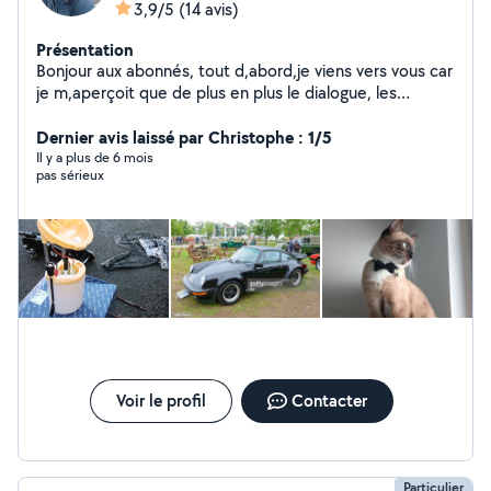
3,9/5
(14 avis)
Présentation
Bonjour aux abonnés, tout d,abord,je viens vers vous car
je m,aperçoit que de plus en plus le dialogue, les
rencontres ne parlons pas des services, disparaissent
avec le temps, il faut ne pas oublier qu'il est écrit, dans
Dernier avis laissé par Christophe : 1/5
la bible d,aider son prochain, je vais bien voir si possible,
Il y a plus de 6 mois
pas sérieux
si je peux faire plaisir merci à tous vous pouvez Patrice.
Cordialement
Voir le profil
Contacter
Particulier