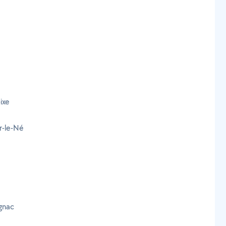
ixe
ur-le-Né
agnac