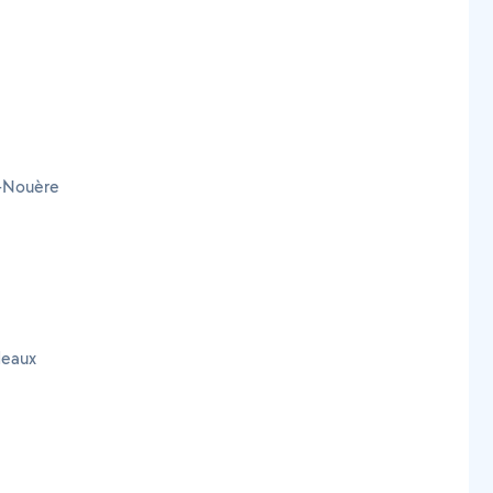
r-Nouère
deaux