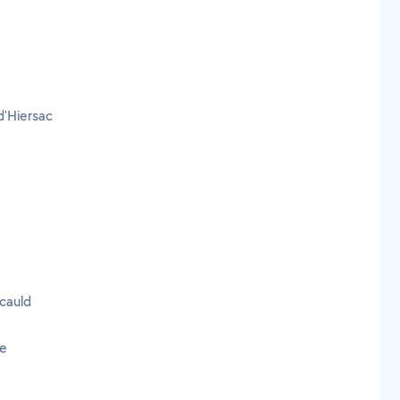
d'Hiersac
ucauld
re