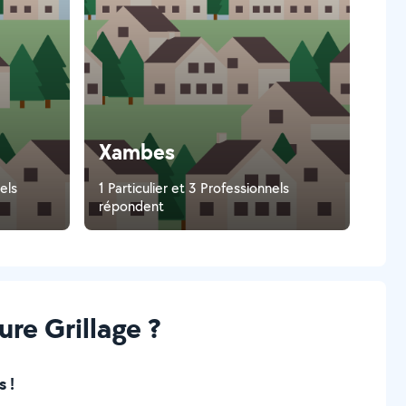
Xambes
els
1 Particulier et 3 Professionnels
répondent
re Grillage ?
 !