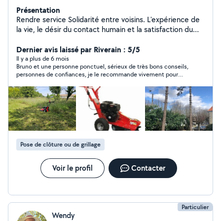
Présentation
Rendre service Solidarité entre voisins. L'expérience de
la vie, le désir du contact humain et la satisfaction du
voisin qui fait appel à moi. Rendre service ne veut pas
dire gratuité.....
Dernier avis laissé par Riverain : 5/5
Il y a plus de 6 mois
Bruno et une personne ponctuel, sérieux de très bons conseils,
personnes de confiances, je le recommande vivement pour
tous vos différents travaux. N'hésitez pas à le contacter, vous
ne serez pas déçu. Jonathan
Pose de clôture ou de grillage
Voir le profil
Contacter
Particulier
Wendy