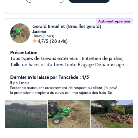
Auto-entrepreneur
Gerald Breuillet (Breuillet gerald)
Jardinier
Linars (Linars)
4,7/5
(28 avis)
Présentation
Tous types de travaux extérieurs : Entretien de jardins,
Taille de haies et d'arbres Tonte Élagage Débarrassage
de garage, grange, box Credit d'impôts à 50%,
disponible 7j/7j. Devis gratuit sur demande, n'hésitez pas
Dernier avis laissé par Tancrède : 1/5
à me contacter pour toutes demandes Contactez moi
Il y a 1 mois
Personne manquant ouvertement de respect au client, j'ai payé
de préférence au 06/20/94/78/34
la prestation complète du devis et il me rajoute des frais. Se
permet de m'insulter et de m'appeler avec d'autres numéros de
téléphone. Je l'ai payé 1350 € pour 2 jours de travail et ensuite
il me rajoute des frais en supplément... Le travail est décevant il
devait faire un autre chantier mais j'ai un trouvé un bien
meilleur artisan. C'est bien la première fois que je me vois
contraint de dénoncer et signaler quelqu'un !