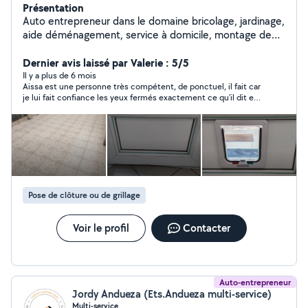
Présentation
Auto entrepreneur dans le domaine bricolage, jardinage,
aide déménagement, service à domicile, montage de
meubles, nettoyage et dans tous les travaux.(petits
travaux de maçonnerie, terrassement, peinture)
Dernier avis laissé par Valerie : 5/5
N'hésitez pas à me contacter Cordialement
Il y a plus de 6 mois
Aissa est une personne très compétent, de ponctuel, il fait car
je lui fait confiance les yeux fermés exactement ce qu'il dit et il
n y a aucune mauvaise surprise a la fin je le recommande+++
d'ailleurs il est déjà prévu de revenir l'année prochaine pour un
autre chantier merci mille fois Valérie
Pose de clôture ou de grillage
Voir le profil
Contacter
Auto-entrepreneur
Jordy Andueza (Ets.Andueza multi-service)
Multi-service