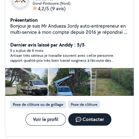
Gond-Pontouvre (Nord)
4,2/5
(9 avis)
Présentation
Bonjour je suis Mr Andueza Jordy auto-entrepreneur en
multi-service à mon compte depuis 2016 je répondrai à
tout vos besoins que se soit: MAÇONNERIE: Général
rénovation intérieur extérieur pose de clôture murs
Dernier avis laissé par Anddy : 5/5
chape COUVERTURE: remaniement changement
Il y a plus de 6 mois
Artisan très sérieux je travaille souvent avec cette personne
réparation tous type de tuiles réparation ou
rapport qualité-prix très bien travail soigneux à l'écoute des
changement faîtage classique ou a sec PEINTURE:
clients je recommande vraiment cette personne
intérieur extérieur sur tout supports RÉNOVATION:
intérieur extérieur NETTOYAGE et HYDROFUGE des
façades murs dallage toitures ENTRETIEN ESPACES
VERTS: Élagage Tailles et Abattage tout type d'arbres
toutes hauteurs Tailles de haies toutes hauteurs toutes
distances entretien des parc et jardin
Pose de clôture ou de grillage
Pose de clôture
débroussaillement Travail avec tout le matériel
nécessaire camion benne camion nacelle jusqu'à 20m
de haut je suis 100% autonome Déplacements et Devis
Voir le profil
Contacter
GRATUIT intervention Rapide