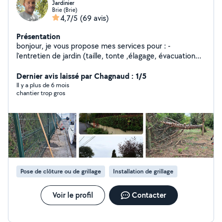
Jardinier
Brie (Brie)
4,7/5
(69 avis)
Présentation
bonjour, je vous propose mes services pour : -
l'entretien de jardin (taille, tonte ,élagage, évacuation
de gravats et branchages) -pose de panneaux rigides
demoussage de toiture -petit bricolage -petite peinture
Dernier avis laissé par Chagnaud : 1/5
n'hésitez pas à me contacter
Il y a plus de 6 mois
chantier trop gros
Pose de clôture ou de grillage
Installation de grillage
Voir le profil
Contacter