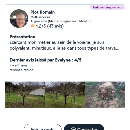
Auto-entrepreneur
Piot Romain
Multiservices
Angoulême (Ma Campagne-Jean Moulin)
4,2/5
(43 avis)
Présentation
Exerçant mon métier au sein de la voierie, je suis
polyvalent, minutieux, à l'aise dans tous types de travaux
intérieur et extérieur. Tous type de travaux extérieur:
entretien, taille, tonte, élagage, créations de massifs,
Dernier avis laissé par Evelyne : 4/5
de potagers et de poulailler... Création de clôture à
Il y a 1 mois
réponse rapide
panneau rigide... Nettoyage Karcher divers. Tout type
de peinture extérieur. Bricolage.... Intérieur : bricolage,
peinture, montage meubles, ponçage, rénovation, pose
de cuisine, faïence... N'hésitez pas à me contacter pour
toute question. Devis gratuit sur demande.
Voir le profil
Contacter