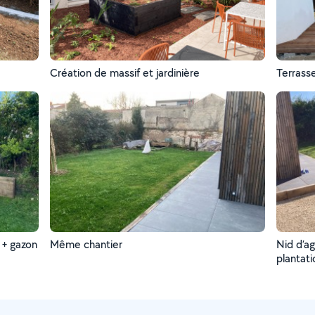
Création de massif et jardinière
Terrass
 + gazon
Même chantier
Nid d’ag
plantati