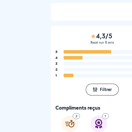
4,3/5
Basé sur 8 avis
5
4
3
2
1
Filtrer
Compliments reçus
2
1