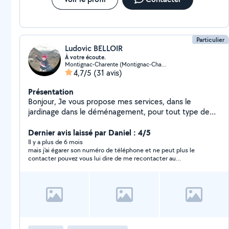
Particulier
Ludovic BELLOIR
À votre écoute.
Montignac-Charente (Montignac-Charente)
4,7/5
(31 avis)
Présentation
Bonjour, Je vous propose mes services, dans le
jardinage dans le déménagement, pour tout type de
travail où vous aurez besoin de bras supplémentaire. En
souhaitant vous rendre service et en donnant le
Dernier avis laissé par Daniel : 4/5
meilleur de moi-même. Cordialement.
Il y a plus de 6 mois
mais j'ai égarer son numéro de téléphone et ne peut plus le
contacter pouvez vous lui dire de me recontacter au
0688261336 Mercie