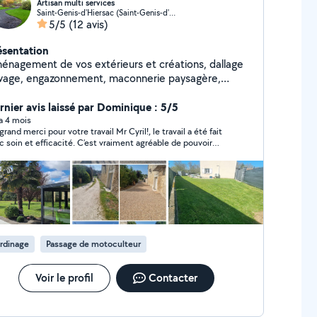
Artisan multi services
Saint-Genis-d'Hiersac (Saint-Genis-d'Hiersac)
5/5
(12 avis)
ésentation
énagement de vos extérieurs et créations, dallage
vage, engazonnement, maconnerie paysagère,
e au credit d'impôt Entreprise de
vices à la personne dans l'entretien de jardin : tonte
rnier avis laissé par Dominique : 5/5
pelouse, taille de haies, débroussaillage. Mais aussi
 a 4 mois
d merci pour votre travail Mr Cyril!, le travail a été fait
rveillance temporaire de domicile,travaux de
c soin et efficacité. C’est vraiment agréable de pouvoir
colage, d'intérieur, professionnalisme, proximité et
pter sur un service aussi professionnel. Je suis très
tations adaptées à vos besoins. Profitez de 50%*
satisfait du résultat ! ( je recommande fortement ses services )
crédit d'impôt sur nos services, pour un confort
essible et un extérieur toujours soigné. *CESU
ACCEPTÉ A bientôt
rdinage
Passage de motoculteur
Voir le profil
Contacter