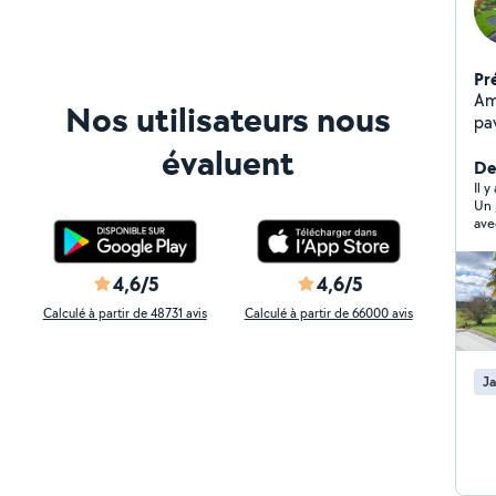
Pr
Am
Nos utilisateurs nous
pa
clôture *Non éligibl
évaluent
ser
De
de 
Il y
Un gran
su
ave
bri
com
pres
de 
4,6/5
4,6/5
acc
Calculé à partir de 48731 avis
Calculé à partir de 66000 avis
Ja