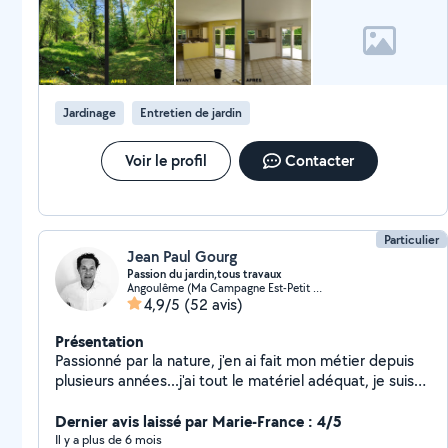
petits travaux.
Jardinage
Entretien de jardin
Voir le profil
Contacter
Particulier
Jean Paul Gourg
Passion du jardin,tous travaux
Angoulême (Ma Campagne Est-Petit Fresquet)
4,9/5
(52 avis)
Présentation
Passionné par la nature, j'en ai fait mon métier depuis
plusieurs années...j'ai tout le matériel adéquat, je suis
toutefois ouvert à différents types de prestations, de
par ma curiosité.débarras de garage, maison, grenier
Dernier avis laissé par Marie-France : 4/5
etc. Ouvert a toute demande.
Il y a plus de 6 mois