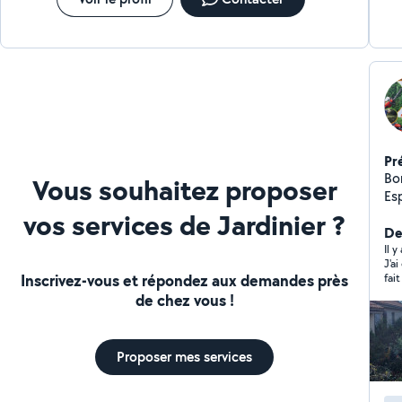
Pr
Bonjo
Vous souhaitez proposer
Es
Trav
vos services de Jardinier ?
D'
De
éte
Il y
J'a
ab
Inscrivez-vous et répondez aux demandes près
fait es
éva
très 
de chez vous !
des arbres D
int
l'e
d'u
Ne
Proposer mes services
pig
dé