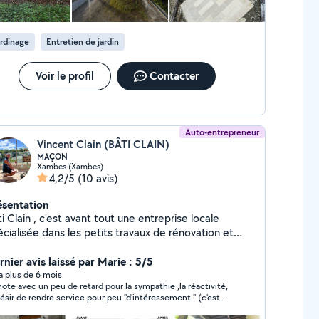
rdinage
Entretien de jardin
Voir le profil
Contacter
Auto-entrepreneur
Vincent Clain (BÂTI CLAIN)
MAÇON
Xambes (Xambes)
4,2/5
(10 avis)
ésentation
i Clain , c'est avant tout une entreprise locale
cialisée dans les petits travaux de rénovation et
mélioration de l'habitat. Fort d'une expérience solide
d'une passion pour le travail bien fait , je propose
rnier avis laissé par Marie : 5/5
s services tels que peinture , pose de revêtement
y a plus de 6 mois
 avec un peu de retard pour la sympathie ,la réactivité,
sol et restauration de façade . Mon objectif : offrir
désir de rendre service pour peu ''d'intéressement '' (c'est
service qualité , sur mesure et dans le respect des
e aujourd'hui malheureusement et même sur cette
lais , pour répondre aux besoins de mes clients dans