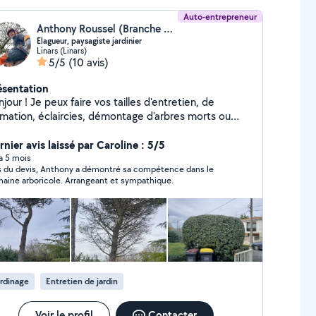
Auto-entrepreneur
Anthony Roussel (Branche & Nature EI)
Elagueur, paysagiste jardinier
Linars (Linars)
5/5
(10 avis)
ésentation
x faire vos tailles d'entretien, de
rmation, éclaircies, démontage d'arbres morts ou
gereux, nids de chenilles, installation de nichoir à
seaux , décorations en hauteur pour événements...
nier avis laissé par Caroline : 5/5
lus taille de haies, débroussailleuse, tonte,
 a 5 mois
s du devis, Anthony a démontré sa compétence dans le
 Un service sur mesure pour des jardins
aine arboricole. Arrangeant et sympathique.
aux et sûrs.
rdinage
Entretien de jardin
Voir le profil
Contacter