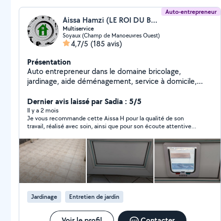
Auto-entrepreneur
Aissa Hamzi (LE ROI DU BRICOLAGE)
Multiservice
Soyaux (Champ de Manoeuvres Ouest)
4,7/5
(185 avis)
Présentation
Auto entrepreneur dans le domaine bricolage,
jardinage, aide déménagement, service à domicile,
montage de meubles, nettoyage et dans tous les
travaux.(petits travaux de maçonnerie, terrassement,
Dernier avis laissé par Sadia : 5/5
peinture) N'hésitez pas à me contacter Cordialement
Il y a 2 mois
Je vous recommande cette Aissa H pour la qualité de son
travail, réalisé avec soin, ainsi que pour son écoute attentive
des consignes
Jardinage
Entretien de jardin
Voir le profil
Contacter