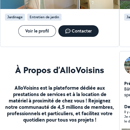
Jardinage
Entretien de jardin
Ja
Voir le profil
Contacter
À Propos d’AlloVoisins
Pr
AlloVoisins est la plateforme dédiée aux
Bât
prestations de services et à la location de
spé
matériel à proximité de chez vous ! Rejoignez
d'a
notre communauté de 4,5 millions de membres,
et 
De
de
Il 
professionnels et particuliers, et facilitez votre
Je note
de 
quotidien pour tous vos projets !
le 
un 
rar
dé