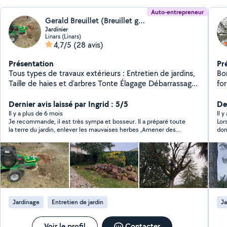
Auto-entrepreneur
Gerald Breuillet (Breuillet gerald)
Jardinier
Linars (Linars)
4,7/5
(28 avis)
Présentation
Pr
Tous types de travaux extérieurs : Entretien de jardins,
Bonjour ! Je peu
Taille de haies et d'arbres Tonte Élagage Débarrassage
fo
de garage, grange, box Credit d'impôts à 50%,
dan
disponible 7j/7j. Devis gratuit sur demande, n'hésitez
Dernier avis laissé par Ingrid : 5/5
oi
Der
pas à me contacter pour toutes demandes Contactez
Inc
Il y a plus de 6 mois
Il y
Je recommande, il est très sympa et bosseur. Il a préparé toute
Lor
moi de préférence au 06/20/94/78/34
désherbage.
la terre du jardin, enlever les mauvaises herbes ,Amener des
dom
be
sacs de terreau évacuer tous les déchets en déchetterie,
quelqu’un d’agréable et qui travaille bien.?
Jardinage
Entretien de jardin
Ja
Voir le profil
Contacter