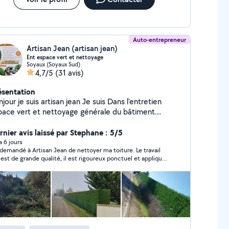
Auto-entrepreneur
Artisan Jean (artisan jean)
Ent espace vert et nettoyage
Soyaux (Soyaux Sud)
4,7/5
(31 avis)
ésentation
ur je suis artisan jean Je suis Dans l'entretien
pace vert et nettoyage générale du bâtiment
aille avec nacelle si besoin Dans l'entretien
espace vert Je fais tout ce qui est abattage d'arbres
rnier avis laissé par Stephane : 5/5
tage d'arbres Entretien de jardin Taille de haie
 a 6 jours
i demandé à Artisan Jean de nettoyer ma toiture. Le travail
attage de haie tonte de pelouse Débroussaillage
t de grande qualité, il est rigoureux ponctuel et appliqué
cuation des végétaux Taille d'arbre Mise en forme
soucieux de satisfaire le client. C'est la seconde
essouchage Pose de clôture Et dans
ervention chez moi, la première fois c'était pour l'abatage
ntretien du bâtiment Je fais tout ce qui est
n sapin. Je suis très satisfait des deux interventions.
ttoyage et Hydro-fuge toiture façade Muret Dallage
non Hangar et toiture métallique Nettoyage et
bouchage de gouttière