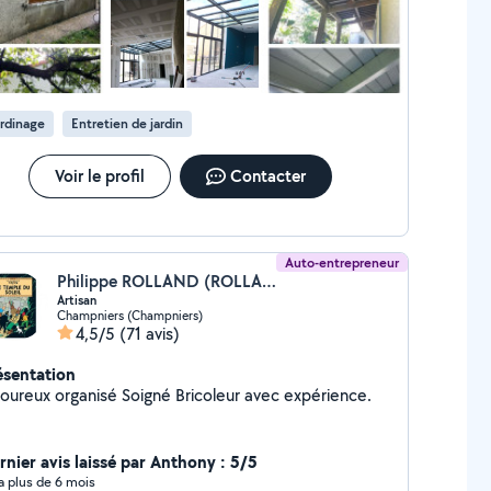
us avons pû faire finalement par nous même
région . Faites confiance a Bâti Clain pour des travaux
le jardin. Merci bien et avec plaisir à une autre fois au besoin .
lisés avec soin et professionnalisme !
rdinage
Entretien de jardin
Voir le profil
Contacter
Auto-entrepreneur
Philippe ROLLAND (ROLLAND & CO MULTI SERVICES)
Artisan
Champniers (Champniers)
4,5/5
(71 avis)
ésentation
goureux organisé Soigné Bricoleur avec expérience.
rnier avis laissé par Anthony : 5/5
y a plus de 6 mois