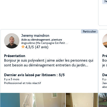
Ja
Particulier
Jeremy maindron
Aide au déménagement..pienture
Angoulême (Ma Campagne Est-Petit Fresquet)
4,3/5
(47 avis)
Présentation
Pr
Bonjour je suis polyvalent j aime aider les personnes qui
Bon
sont besoin au déménagement entretien du jardin
je 
peinture est au ménage
Dernier avis laissé par Ibtissem : 5/5
De
Il y a 3 mois
Il y
Professionnel et très réactif
Jas
abo