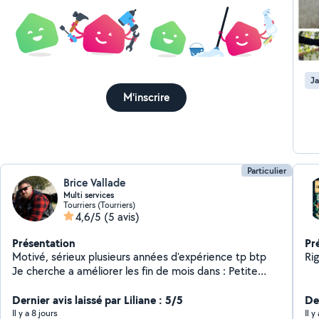
plateforme ...). No
la 
réa
Ja
M'inscrire
Particulier
Brice Vallade
Multi services
Tourriers (Tourriers)
4,6/5
(5 avis)
Présentation
Pr
Motivé, sérieux plusieurs années d'expérience tp btp
Ri
Je cherche a améliorer les fin de mois dans : Petite
plomberie, tontes de pelouse,taille haie, nettoyage
terrasse, nettoyage gouttière, nettoyage monument
Dernier avis laissé par Liliane : 5/5
De
funéraire, débouchage évacuation (wc, évier)tout les
Il y a 8 jours
Il 