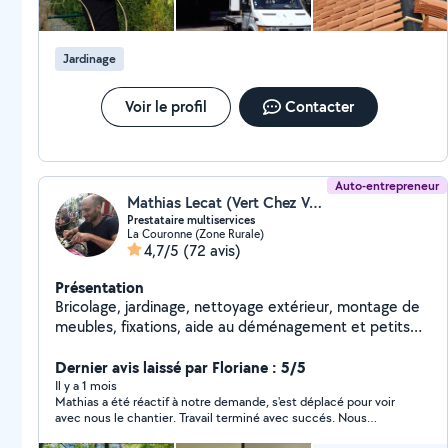
Jardinage
Voir le profil
Contacter
Auto-entrepreneur
Mathias Lecat (Vert Chez Vous)
Prestataire multiservices
La Couronne (Zone Rurale)
4,7/5
(72 avis)
Présentation
Bricolage, jardinage, nettoyage extérieur, montage de
meubles, fixations, aide au déménagement et petits
travaux. Travail sérieux et soigné, intervention rapide.
Dernier avis laissé par Floriane : 5/5
Il y a 1 mois
Mathias a été réactif à notre demande, s'est déplacé pour voir
avec nous le chantier. Travail terminé avec succés. Nous
recommandons Mathias et ferons appel à lui pour d'autres