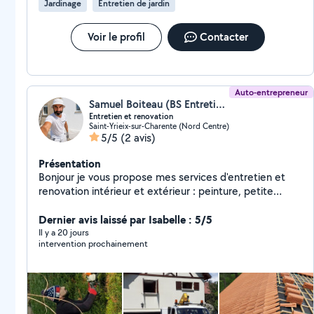
Jardinage
Entretien de jardin
Voir le profil
Contacter
Auto-entrepreneur
Samuel Boiteau (BS Entretien rénovation)
Entretien et renovation
Saint-Yrieix-sur-Charente (Nord Centre)
5/5
(2 avis)
Présentation
Bonjour je vous propose mes services d'entretien et
renovation intérieur et extérieur : peinture, petite
maçonnerie nettoyage de toiture, nettoyage et
réparation des gouttière, réparation murette et
Dernier avis laissé par Isabelle : 5/5
peinture grille fer forgé ..... travaux propre et soigné
Il y a 20 jours
intervention prochainement
merci