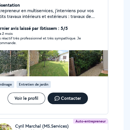
ésentation
repreneur en multiservices, j'interviens pour vos
ts travaux intérieurs et extérieurs : travaux de
rdinage, petite maçonnerie, nettoyages courants,
gement, clôture, ... Professionnel déclaré, je
nier avis laissé par Ibtissem : 5/5
ngage à fournir un travail soigné, ponctuel et réalisé
 a 2 mois
s réactif très professionnel et très sympathique. Je
ns le respect des règles et des délais annoncés.
commande.
taines prestations sont éligibles au crédit d'impôt
rvices à la Personne (50%), selon la réglementation
vigueur. Devis clair et gratuit. Intervention rapide.
rdinage
Entretien de jardin
Voir le profil
Contacter
Auto-entrepreneur
Cyril Marchal (MS.Services)