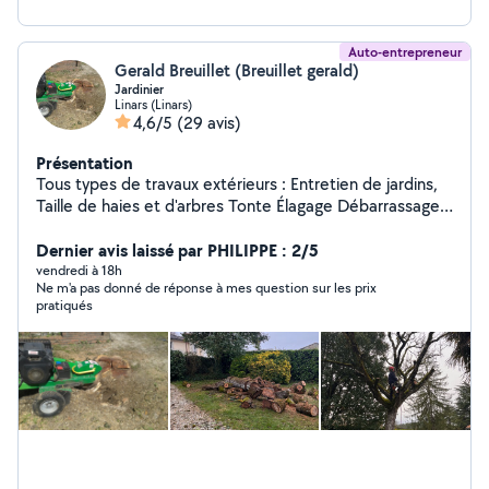
Auto-entrepreneur
Gerald Breuillet (Breuillet gerald)
Jardinier
Linars (Linars)
4,6/5
(29 avis)
Présentation
Tous types de travaux extérieurs : Entretien de jardins,
Taille de haies et d'arbres Tonte Élagage Débarrassage
de garage, grange, box Credit d'impôts à 50%,
disponible 7j/7j. Devis gratuit sur demande, n'hésitez pas
Dernier avis laissé par PHILIPPE : 2/5
à me contacter pour toutes demandes Contactez moi
vendredi à 18h
Ne m'a pas donné de réponse à mes question sur les prix
de préférence au 06/20/94/78/34
pratiqués