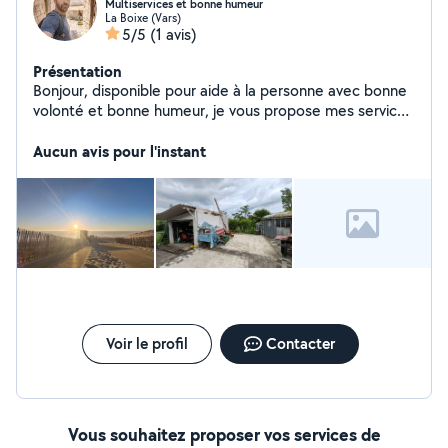
Multiservices et bonne humeur
La Boixe (Vars)
5/5
(1 avis)
Présentation
Bonjour, disponible pour aide à la personne avec bonne
volonté et bonne humeur, je vous propose mes services
dans le domaine du déplacement de personnes
meubles ou encombrants, la livraisons, le jardinage,
Aucun avis pour l'instant
l'entretiens de piscines et la photographie d événement
ou immoblier. Je peux également sous condition et
suivant disponibilité faire des soins et massages
relaxant.
Voir le profil
Contacter
Vous souhaitez proposer vos services de