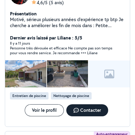
4,6/5
(5 avis)
Présentation
Motivé, sérieux plusieurs années d'expérience tp btp Je
cherche a améliorer les fin de mois dans : Petite
plomberie, tontes de pelouse,taille haie, nettoyage
terrasse, nettoyage gouttière, nettoyage monument
Dernier avis laissé par Liliane : 5/5
funéraire, débouchage évacuation (wc, évier)tout les
Il y a 11 jours
Personne très dévouée et efficace Ne compte pas son temps
petits travaux de maison également ne pas hésiter à me
pour vous rendre service. Je recommande +++ Liliane
contacter
Entretien de piscine
Nettoyage de piscine
Voir le profil
Contacter
Auto-entrepreneur