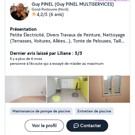
Guy PINEL (Guy PINEL MULTISERVICES)
Gond-Pontouvre (Nord)
4,2/5
(6 avis)
Présentation
Petite Électricité, Divers Travaux de Peinture, Nettoyage
(Terrasses, Voitures, Allées...), Tonte de Pelouses, Taille
de Haies et d'Arbustes, Montage de Meubles en Kit,
Livraison de Courses, Assistance Informatique, etc...
Dernier avis laissé par Liliane : 5/5
Il y a plus de 6 mois
personne à l'écoute qui a essayé de m'aider au maximum
Maintenance de pompe de piscine
Entretien de piscine
Voir le profil
Contacter