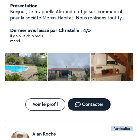
Présentation
Bonjour, Je m'appelle Alexandre et je suis commercial
pour la société Merias Habitat. Nous réalisons tout type
de couverture, ainsi que le traitement du bois, le
démoussage de toiture, l'isolation, la ventilation et le
Dernier avis laissé par Christelle : 4/5
placoplâtre. N'hésitez pas à me contacter pour tout
Il y a plus de 6 mois
merci
type de projet. Nous saurons vous apporter les
meilleurs prestataires dans le cas où nous ne
maîtriserions pas un domaine en particulier.
Voir le profil
Contacter
Particulier
Alan Roche