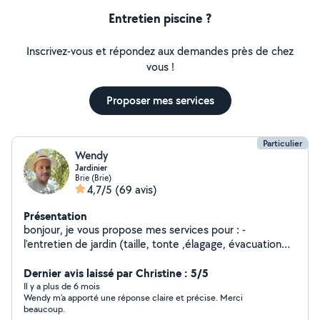
Entretien piscine ?
Inscrivez-vous et répondez aux demandes près de chez
vous !
Proposer mes services
Particulier
Wendy
Jardinier
Brie (Brie)
4,7/5
(69 avis)
Présentation
bonjour, je vous propose mes services pour : -
l'entretien de jardin (taille, tonte ,élagage, évacuation
de gravats et branchages) -pose de panneaux rigides
demoussage de toiture -petit bricolage -petite peinture
Dernier avis laissé par Christine : 5/5
n'hésitez pas à me contacter
Il y a plus de 6 mois
Wendy m’a apporté une réponse claire et précise. Merci
beaucoup.