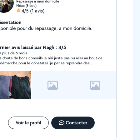
Repassage à mon domicile
Fléac (Fléac)
4/5
(1 avis)
ésentation
sponible pour du repassage, à mon domicile.
rnier avis laissé par Nagh : 4/5
y a plus de 6 mois
s doute de bons conseils je n'ai juste pas pu aller au bout de
démarche pour le constater. je pense reprendre des
seils auprès de ce voisin :) merci encore pour ce 1er
tact
Voir le profil
Contacter