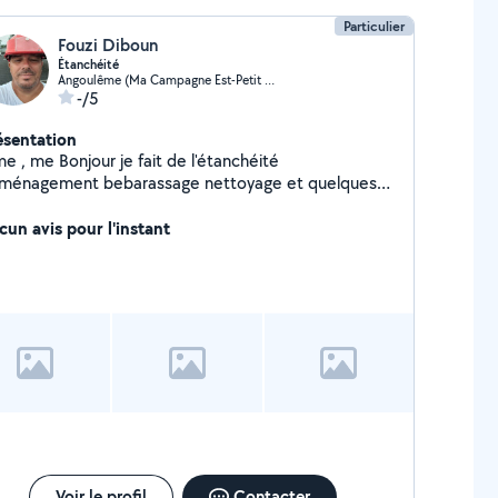
Particulier
Fouzi Diboun
Étanchéité
Angoulême (Ma Campagne Est-Petit Fresquet)
-/5
ésentation
njour je fait de l'étanchéité
ménagement bebarassage nettoyage et quelques
icolage
cun avis pour l'instant
Voir le profil
Contacter