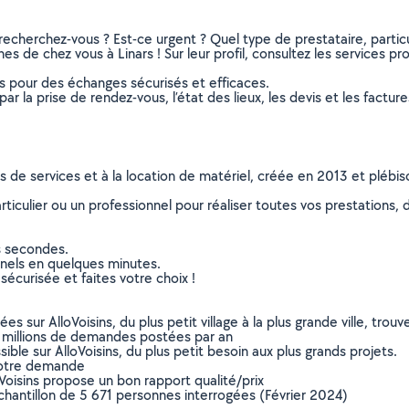
recherchez-vous ? Est-ce urgent ? Quel type de prestataire, particu
es de chez vous à Linars ! Sur leur profil, consultez les services pr
ns pour des échanges sécurisés et efficaces.
r la prise de rendez-vous, l’état des lieux, les devis et les facture
ns de services et à la location de matériel, créée en 2013 et plébi
culier ou un professionnel pour réaliser toutes vos prestations, d
s secondes.
nnels en quelques minutes.
sécurisée et faites votre choix !
sur AlloVoisins, du plus petit village à la plus grande ville, tro
 millions de demandes postées par an
ible sur AlloVoisins, du plus petit besoin aux plus grands projets.
votre demande
oVoisins propose un bon rapport qualité/prix
chantillon de 5 671 personnes interrogées (Février 2024)