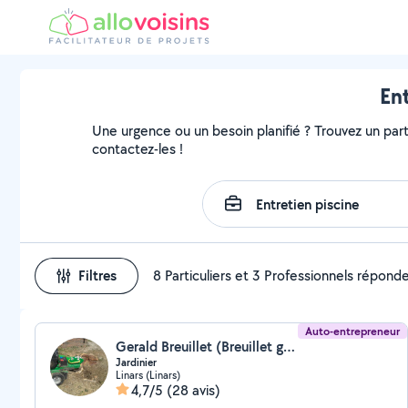
Ent
Une urgence ou un besoin planifié ? Trouvez un partic
contactez-les !
Filtres
8 Particuliers et 3 Professionnels répond
Auto-entrepreneur
Gerald Breuillet (Breuillet gerald)
Jardinier
Linars (Linars)
4,7/5
(28 avis)