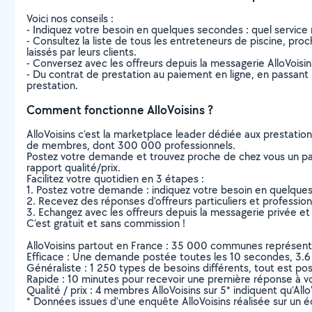
Voici nos conseils :
- Indiquez votre besoin en quelques secondes : quel service 
- Consultez la liste de tous les entreteneurs de piscine, proch
laissés par leurs clients.
- Conversez avec les offreurs depuis la messagerie AlloVoisi
- Du contrat de prestation au paiement en ligne, en passant pa
prestation.
Comment fonctionne AlloVoisins ?
AlloVoisins c’est la marketplace leader dédiée aux prestatio
de membres, dont 300 000 professionnels.
Postez votre demande et trouvez proche de chez vous un parti
rapport qualité/prix.
Facilitez votre quotidien en 3 étapes :
1. Postez votre demande : indiquez votre besoin en quelque
2. Recevez des réponses d’offreurs particuliers et professio
3. Echangez avec les offreurs depuis la messagerie privée et 
C’est gratuit et sans commission !
AlloVoisins partout en France : 35 000 communes représentées 
Efficace : Une demande postée toutes les 10 secondes, 3.6
Généraliste : 1 250 types de besoins différents, tout est poss
Rapide : 10 minutes pour recevoir une première réponse à 
Qualité / prix : 4 membres AlloVoisins sur 5* indiquent qu’All
* Données issues d’une enquête AlloVoisins réalisée sur un é