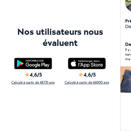
Pr
Di
Nos utilisateurs nous
évaluent
De
Il 
san
ma 
con
con
4,6/5
4,6/5
Calculé à partir de 48731 avis
Calculé à partir de 66000 avis