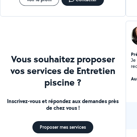
Pr
Vous souhaitez proposer
Je 
re
vos services de Entretien
pe
gr
Au
piscine ?
emplois. Soigné, a
être d
ma
Inscrivez-vous et répondez aux demandes près
l'ac
de chez vous !
je 
be
Proposer mes services