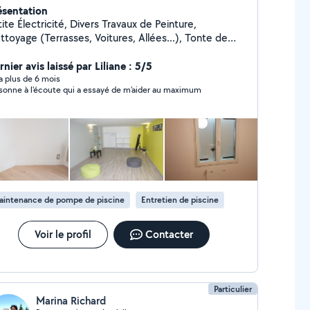
ésentation
ite Électricité, Divers Travaux de Peinture,
ttoyage (Terrasses, Voitures, Allées...), Tonte de
louses, Taille de Haies et d'Arbustes, Montage de
ubles en Kit, Livraison de Courses, Assistance
nier avis laissé par Liliane : 5/5
ormatique, etc...
y a plus de 6 mois
sonne à l'écoute qui a essayé de m'aider au maximum
aintenance de pompe de piscine
Entretien de piscine
Voir le profil
Contacter
Particulier
Marina Richard