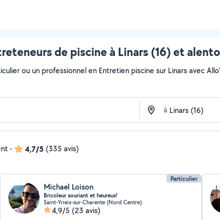
reteneurs de piscine à Linars (16) et alent
ulier ou un professionnel en Entretien piscine sur Linars avec AlloVo
à
ent
-
4,7/5
(335 avis)
Particulier
Michael Loison
Bricoleur souriant et heureux!
Saint-Yrieix-sur-Charente (Nord Centre)
4,9/5
(23 avis)