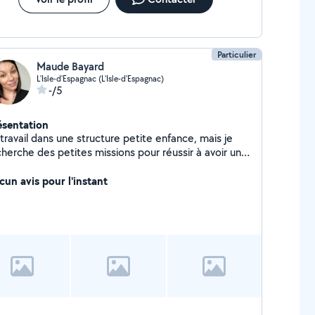
Particulier
Maude Bayard
L'Isle-d'Espagnac (L'Isle-d'Espagnac)
-/5
ésentation
travail dans une structure petite enfance, mais je
cherche des petites missions pour réussir à avoir un
tit complément. J'ai toutes les notions d'hygiène
âce à mes diplômes ainsi qu'à mes différents
cun avis pour l'instant
ttentive et réactive je pense pouvoir
e bons services. Je peux être d'un bon coup de
in pour le jardinage, le ménage, le repassage ou
compagnement des enfants. J'adore les animaux et
me ferai un plaisir de m'occuper de vos loulous si
soin.