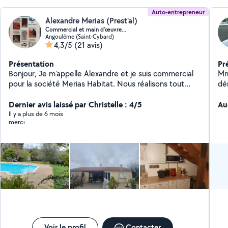
Auto-entrepreneur
Alexandre Merias (Prest'al)
Commercial et main d'œuvre...
Angoulême (Saint-Cybard)
4,3/5
(21 avis)
Présentation
Pr
Bonjour, Je m'appelle Alexandre et je suis commercial
Mme , me Bo
pour la société Merias Habitat. Nous réalisons tout
dé
type de couverture, ainsi que le traitement du bois, le
br
démoussage de toiture, l'isolation, la ventilation et le
Dernier avis laissé par Christelle : 4/5
Au
placoplâtre. N'hésitez pas à me contacter pour tout
Il y a plus de 6 mois
merci
type de projet. Nous saurons vous apporter les
meilleurs prestataires dans le cas où nous ne
maîtriserions pas un domaine en particulier.
Voir le profil
Contacter