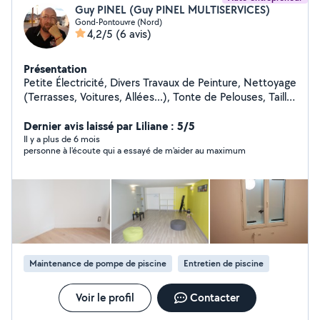
Guy PINEL (Guy PINEL MULTISERVICES)
Gond-Pontouvre (Nord)
4,2/5
(6 avis)
Présentation
Petite Électricité, Divers Travaux de Peinture, Nettoyage
(Terrasses, Voitures, Allées...), Tonte de Pelouses, Taille
de Haies et d'Arbustes, Montage de Meubles en Kit,
Livraison de Courses, Assistance Informatique, etc...
Dernier avis laissé par Liliane : 5/5
Il y a plus de 6 mois
personne à l'écoute qui a essayé de m'aider au maximum
Maintenance de pompe de piscine
Entretien de piscine
Voir le profil
Contacter