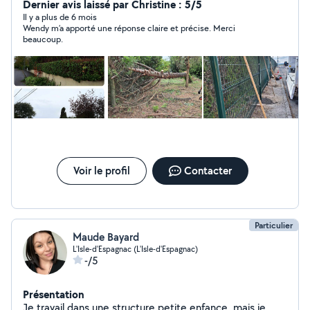
demoussage de toiture -petit bricolage -petite peinture
Dernier avis laissé par Christine : 5/5
n'hésitez pas à me contacter
Il y a plus de 6 mois
Wendy m’a apporté une réponse claire et précise. Merci
beaucoup.
Voir le profil
Contacter
Particulier
Maude Bayard
L'Isle-d'Espagnac (L'Isle-d'Espagnac)
-/5
Présentation
Je travail dans une structure petite enfance, mais je