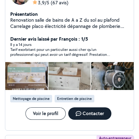
3,9/5
(67 avis)
Présentation
Renovation salle de bains de A a Z du sol au plafond
Carrelage placo électricité dépannage de plomberie
chauffage service 6 jours sur 7 dépannage
remplacement devis plomberie sanitaire Chauffage
Dernier avis laissé par François : 1/5
zinguerie
Il y a 14 jours
Tarif exorbitant pour un particulier aussi cher qu'un
professionnel qui peut avoir un tarif dégressif. Prestation
demandée : entretien d'une piscine " du basique "....avec un
déplacement à moins de 5 km.
Nettoyage de piscine
Entretien de piscine
Voir le profil
Contacter
Auto-entrepreneur