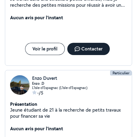
recherche des petites missions pour réussir à avoir un
petit complément. J'ai toutes les notions d'hygiène
grâce à mes diplômes ainsi qu'à mes différents emplois.
Aucun avis pour l'instant
Soigné, attentive et réactive je pense pouvoir être de
bons services. Je peux être d'un bon coup de main pour
le jardinage, le ménage, le repassage ou
l'accompagnement des enfants. J'adore les animaux et
je me ferai un plaisir de m'occuper de vos loulous si
Voir le profil
Contacter
besoin.
Particulier
Enzo Duvert
Enzo .D
L'Isle-d'Espagnac (L'Isle-d'Espagnac)
-/5
Présentation
Jeune étudiant de 21 à la recherche de petits travaux
pour financer sa vie
Aucun avis pour l'instant