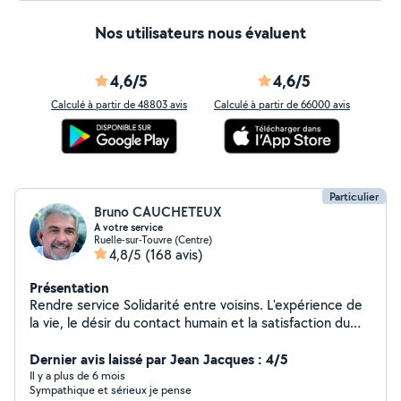
Nos utilisateurs nous évaluent
4,6/5
4,6/5
Calculé à partir de 48803 avis
Calculé à partir de 66000 avis
Particulier
Bruno CAUCHETEUX
A votre service
Ruelle-sur-Touvre (Centre)
4,8/5
(168 avis)
Présentation
Rendre service Solidarité entre voisins. L'expérience de
la vie, le désir du contact humain et la satisfaction du
voisin qui fait appel à moi. Rendre service ne veut pas
dire gratuité.....
Dernier avis laissé par Jean Jacques : 4/5
Il y a plus de 6 mois
Sympathique et sérieux je pense