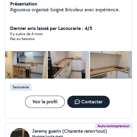
Présentation
Rigoureux organisé Soigné Bricoleur avec expérience.
Dernier avis laissé par Lacourarie : 4/5
Il y a plus de 6 mois
Pas eu besoins
Serrurerie
Voir le profil
Contacter
Auto-entrepreneur
Jeremy guerin (Charente renov'tout)
Homme toute main