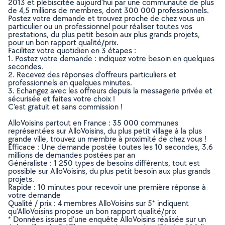
2013 et plébiscitée aujourd’hui par une communauté de plus
de 4,5 millions de membres, dont 300 000 professionnels.
Postez votre demande et trouvez proche de chez vous un
particulier ou un professionnel pour réaliser toutes vos
prestations, du plus petit besoin aux plus grands projets,
pour un bon rapport qualité/prix.
Facilitez votre quotidien en 3 étapes :
1. Postez votre demande : indiquez votre besoin en quelques
secondes.
2. Recevez des réponses d’offreurs particuliers et
professionnels en quelques minutes.
3. Echangez avec les offreurs depuis la messagerie privée et
sécurisée et faites votre choix !
C’est gratuit et sans commission !
AlloVoisins partout en France : 35 000 communes
représentées sur AlloVoisins, du plus petit village à la plus
grande ville, trouvez un membre à proximité de chez vous !
Efficace : Une demande postée toutes les 10 secondes, 3.6
millions de demandes postées par an
Généraliste : 1 250 types de besoins différents, tout est
possible sur AlloVoisins, du plus petit besoin aux plus grands
projets.
Rapide : 10 minutes pour recevoir une première réponse à
votre demande
Qualité / prix : 4 membres AlloVoisins sur 5* indiquent
qu’AlloVoisins propose un bon rapport qualité/prix
* Données issues d’une enquête AlloVoisins réalisée sur un