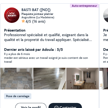
Auto-entrepreneur
BASTI BAT ([ND])
Plaquiste jointeur platrier
Angoulême (La Madeleine)
4/5
(16 avis)
Présentation
Pr
Professionnel spécialisé et qualifié, exigeant dans la
Je 
qualité et la propreté du travail appliquer. Spécialisé
me
dans la finition d'intérieur ( plâtrerie, peinture,
ma
carrelage, parquet, etc..).
Dernier avis laissé par Adoula : 5/5
pl
Der
Il y a plus de 6 mois
Il y
meder est sérieux avec un travail soigné je suis content de son
Pon
travail
Pose de carrelage
Voir le profil
Contacter