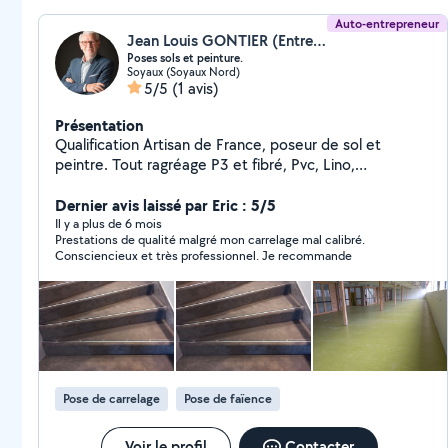
Auto-entrepreneur
Jean Louis GONTIER (Entreprise GONTIER JEAN LOUIS)
Poses sols et peinture.
Soyaux (Soyaux Nord)
5/5
(1 avis)
Présentation
Qualification Artisan de France, poseur de sol et
peintre. Tout ragréage P3 et fibré, Pvc, Lino,
caoutchouc, jonc de mer dalles clipsables, soudure à
chaud de joints sur Pvc, parquet stratifié, parquet collé,
Dernier avis laissé par Eric : 5/5
faience cuisine et salles de bain, carrelage. 35 ans
Il y a plus de 6 mois
Prestations de qualité malgré mon carrelage mal calibré.
d'expérience. Devis gratuit, disponible rapidement
Consciencieux et très professionnel. Je recommande
Pose de carrelage
Pose de faïence
Voir le profil
Contacter