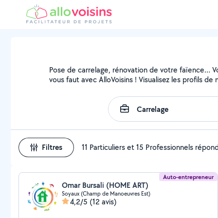
Pose de carrelage, rénovation de votre faïence… Vou
vous faut avec AlloVoisins ! Visualisez les profils 
Filtres
11 Particuliers et 15 Professionnels répon
Auto-entrepreneur
Omar Bursali (HOME ART)
Soyaux (Champ de Manoeuvres Est)
4,2/5
(12 avis)