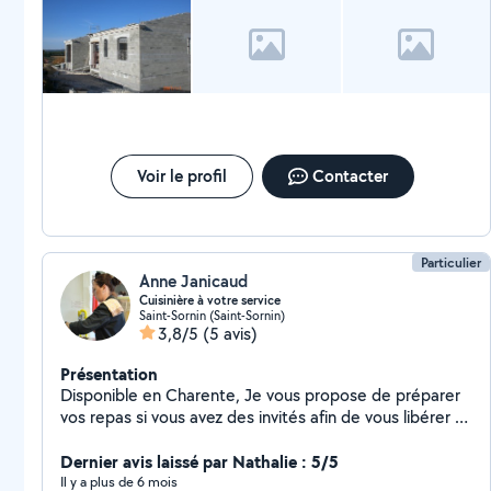
son devis.
Voir le profil
Contacter
Particulier
Anne Janicaud
Cuisinière à votre service
Saint-Sornin (Saint-Sornin)
3,8/5
(5 avis)
Présentation
Disponible en Charente, Je vous propose de préparer
vos repas si vous avez des invités afin de vous libérer et
de passer un moment avec vos amis sans les laisser de
côté. Également possibilité de réaliser un buffet chaud
Dernier avis laissé par Nathalie : 5/5
ou froid pour vos événements. (Diplômée de cuisine)
Il y a plus de 6 mois