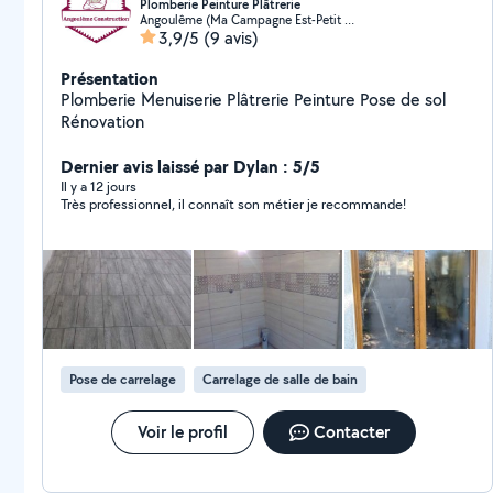
Plomberie Peinture Plâtrerie
Angoulême (Ma Campagne Est-Petit Fresquet)
3,9/5
(9 avis)
Présentation
Plomberie Menuiserie Plâtrerie Peinture Pose de sol
Rénovation
Dernier avis laissé par Dylan : 5/5
Il y a 12 jours
Très professionnel, il connaît son métier je recommande!
Pose de carrelage
Carrelage de salle de bain
Voir le profil
Contacter