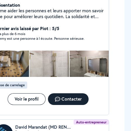
ésentation
aime aider les personnes et leurs apporter mon savoir
e pour améliorer leurs quotidien. La solidarité et
ntraide sont mes principes de vie
nier avis laissé par Piot : 5/5
y a plus de 6 mois
emy est une personne à l écoute. Personne sérieuse.
se de carrelage
Voir le profil
Contacter
Auto-entrepreneur
David Marandat (MD RENOVATION)