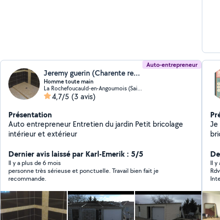
Auto-entrepreneur
Jeremy guerin (Charente renov'tout)
Homme toute main
La Rochefoucauld-en-Angoumois (Saint-Projet-Saint-Constant)
4,7/5
(3 avis)
Présentation
Pr
Auto entrepreneur Entretien du jardin Petit bricolage
Je
intérieur et extérieur
br
Carre
Dernier avis laissé par Karl-Emerik : 5/5
Montag
Der
Pose 
Il y a plus de 6 mois
Il 
personne très sérieuse et ponctuelle. Travail bien fait je
Rdv ponctuel.
recommande.