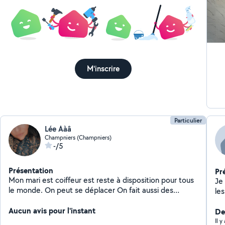
M'inscrire
Particulier
Lée Aàâ
Champniers (Champniers)
-/5
Présentation
Pr
Mon mari est coiffeur est reste à disposition pour tous
Je
le monde. On peut se déplacer On fait aussi des
les
petites réparation Garde d'enfants Garde d'animaux
co
Aucun avis pour l'instant
De
Il 