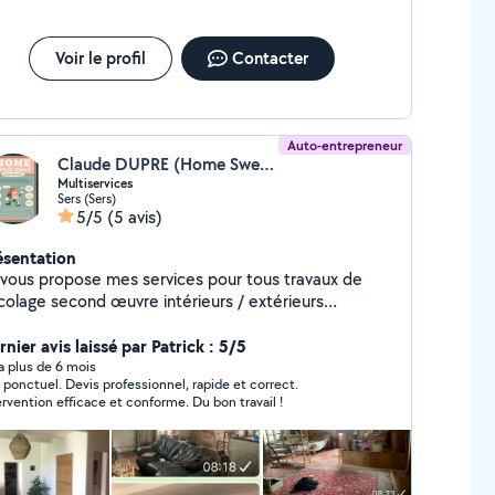
Voir le profil
Contacter
Auto-entrepreneur
Claude DUPRE (Home Sweet Home)
Multiservices
Sers (Sers)
5/5
(5 avis)
ésentation
 vous propose mes services pour tous travaux de
icolage second œuvre intérieurs / extérieurs
lage faïence peinture Petite plomberie électricité
e de meuble Nettoyage intérieur extérieur
nier avis laissé par Patrick : 5/5
de sol souple parquet Peinture Papier peint
y a plus de 6 mois
 Devis professionnel, rapide et correct.
Débarras Coaching déco
Intervention efficace et conforme. Du bon travail !