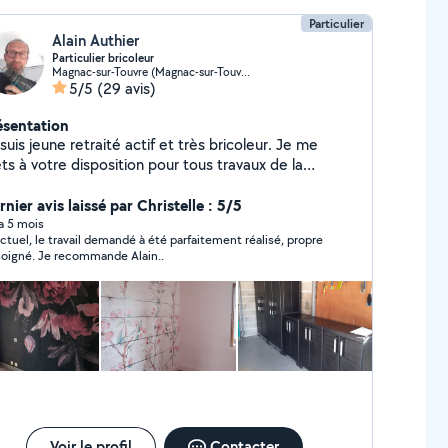
Particulier
Alain Authier
Particulier bricoleur
Magnac-sur-Touvre (Magnac-sur-Touvre)
5/5
(29 avis)
ésentation
suis jeune retraité actif et très bricoleur. Je me
ts à votre disposition pour tous travaux de la
ison, rénovation. J'effectue peinture mural et
afond. Je pose revêtement mural et sol.
nier avis laissé par Christelle : 5/5
 a 5 mois
ctuel, le travail demandé à été parfaitement réalisé, propre
et soigné. Je recommande Alain..
Voir le profil
Contacter