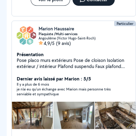
Particulier
Marion Haussaire
Plaquiste /Multi-services
Angoulême (Victor Hugo-Saint-Roch)
4,9/5
(9 avis)
Présentation
Pose placo murs extérieurs Pose de cloison Isolation
extérieur / intérieur Plafond suspendu Faux plafond
Joint à placo Peinture Multi services : - bricolage - pose
de sol - pose de cuisine - pose de panneaux
Dernier avis laissé par Marion : 5/5
photovoltaïques - électricité
Il y a plus de 6 mois
je n'ai eu qu'un échange avec Marion mais personne très
serviable et sympathique