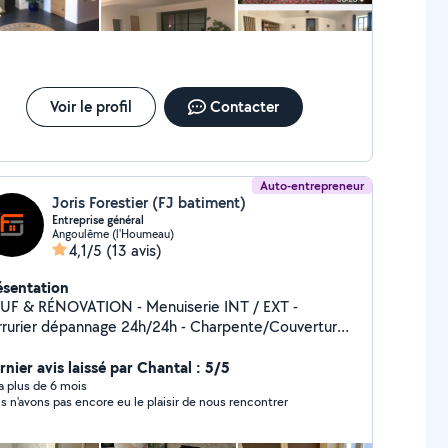
Voir le profil
Contacter
Auto-entrepreneur
Joris Forestier (FJ batiment)
Entreprise général
Angoulême (l'Houmeau)
4,1/5
(13 avis)
ésentation
& RÉNOVATION - Menuiserie INT / EXT -
er dépannage 24h/24h - Charpente/Couverture -
Cloisons sèche - Peinture - Second œuvre
rnier avis laissé par Chantal : 5/5
y a plus de 6 mois
s n'avons pas encore eu le plaisir de nous rencontrer