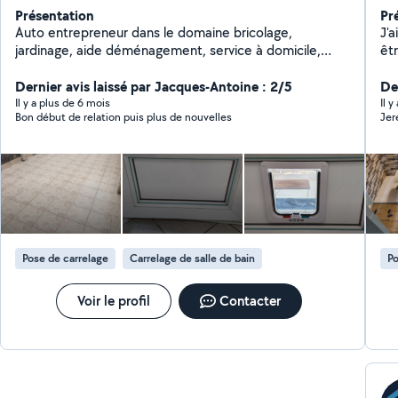
Présentation
Pr
Auto entrepreneur dans le domaine bricolage,
J'
jardinage, aide déménagement, service à domicile,
êtr
montage de meubles, nettoyage et dans tous les
l'e
travaux.(petits travaux de maçonnerie, terrassement,
Dernier avis laissé par Jacques-Antoine : 2/5
Der
peinture) N'hésitez pas à me contacter Cordialement
Il y a plus de 6 mois
Il 
Bon début de relation puis plus de nouvelles
Jer
Pose de carrelage
Carrelage de salle de bain
Po
Voir le profil
Contacter