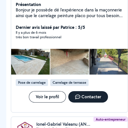
Présentation
Bonjour je possède dé l'expérience dans la maçonnerie
ainsi que le carrelage peinture placo pour tous besoins
particuliers n'hésitez pas à me contacter, je possède
aussi un camion avec une pour répondre aux maximum
Dernier avis laissé par Patrice : 5/5
au besoin.
Il y a plus de 6 mois
très bon travail professionnel
Pose de carrelage
Carrelage de terrasse
Voir le profil
Contacter
Auto-entrepreneur
Ionel-Gabriel Valeanu (ANGOULÊME CONSTRUCTION)