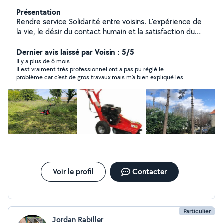
Présentation
Rendre service Solidarité entre voisins. L'expérience de
la vie, le désir du contact humain et la satisfaction du
voisin qui fait appel à moi. Rendre service ne veut pas
dire gratuité.....
Dernier avis laissé par Voisin : 5/5
Il y a plus de 6 mois
Il est vraiment très professionnel ont a pas pu réglé le
problème car c'est de gros travaux mais m'a bien expliqué les
marches à suivre et ma conseiller et appris plein de choses
utiles pour les prochains problème. Je vous ke recommande
Voir le profil
Contacter
Particulier
Jordan Rabiller