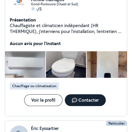
Plombier chauffagiste
Gond-Pontouvre (Ouest et Sud)
-/5
Présentation
Chauffagiste et climaticien indépendant (HR
THERMIQUE), j'interviens pour l'installation, l'entretien et
le dépannage en chauffage, climatisation et plomberie.
Travail soigné, réactif et à l'écoute, je propose des
Aucun avis pour l'instant
solutions adaptées à vos besoins et à votre budget.
Devis gratuit.
Chauffage ou climatisation
Voir le profil
Contacter
Particulier
Éric Eyssartier