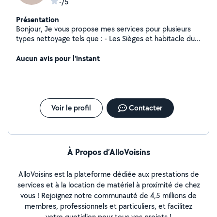
-/5
Présentation
Bonjour, Je vous propose mes services pour plusieurs
types nettoyage tels que : - Les Sièges et habitacle du
véhicule en cuir ou en tissu - Un nettoyage du
jaunissement des phares - Tapis - Matelas - Canapés,
Aucun avis pour l'instant
etc. J'utilise mon Karcher nettoyeur injecteur/extracteur
ainsi que les produits adaptés. Je me déplace à votre
domicile autour d'Angoulême dans un rayon de 40 km.
N'hésitez pas à me contacter
Voir le profil
Contacter
À Propos d’AlloVoisins
AlloVoisins est la plateforme dédiée aux prestations de
services et à la location de matériel à proximité de chez
vous ! Rejoignez notre communauté de 4,5 millions de
membres, professionnels et particuliers, et facilitez
votre quotidien pour tous vos projets !