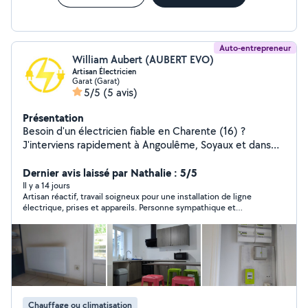
Auto-entrepreneur
William Aubert (AUBERT EVO)
Artisan Électricien
Garat (Garat)
5/5
(5 avis)
Présentation
Besoin d'un électricien fiable en Charente (16) ?
J'interviens rapidement à Angoulême, Soyaux et dans
tout le département pour tous vos travaux électriques :
dépannage en urgence, installation de tableaux
Dernier avis laissé par Nathalie : 5/5
électriques, rénovation, mise aux normes et recherche
Il y a 14 jours
Artisan réactif, travail soigneux pour une installation de ligne
de pannes. Artisan électricien autoentrepreneur, je vous
électrique, prises et appareils. Personne sympathique et
propose un service personnalisé, transparent et
arrangeante. Je recommande vivement
efficace. Devis gratuit et intervention rapide. Votre
sécurité et votre satisfaction sont ma priorité.
Contactez-moi dès maintenant pour un dépannage
électrique, une installation ou un conseil ! Assurances
décennale et pro. La pose d'un disjoncteur. L'installation
de prises électriques. La rénovation électrique de votre
Chauffage ou climatisation