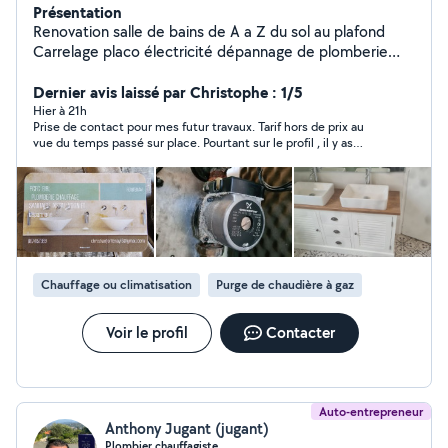
Présentation
Renovation salle de bains de A a Z du sol au plafond
Carrelage placo électricité dépannage de plomberie
chauffage service 6 jours sur 7 dépannage
remplacement devis plomberie sanitaire Chauffage
Dernier avis laissé par Christophe : 1/5
zinguerie
Hier à 21h
Prise de contact pour mes futur travaux. Tarif hors de prix au
vue du temps passé sur place. Pourtant sur le profil , il y as
marqué 35 euros de l'heure. Totalement faux.... 😅🤣🤣🤣
Chauffage ou climatisation
Purge de chaudière à gaz
Voir le profil
Contacter
Auto-entrepreneur
Anthony Jugant (jugant)
Plombier chauffagiste