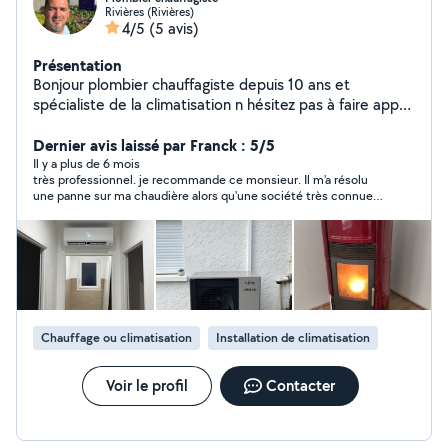
Rivières (Rivières)
4/5
(5 avis)
Présentation
Bonjour plombier chauffagiste depuis 10 ans et
spécialiste de la climatisation n hésitez pas à faire appel
à mes service
Dernier avis laissé par Franck : 5/5
Il y a plus de 6 mois
très professionnel. je recommande ce monsieur. Il m'a résolu
une panne sur ma chaudière alors qu'une société très connue
"Engie pour je pas la citer" m'a fait traîner plusieurs mois.
sincèrement Anthony J. est un vrai professionnel
Chauffage ou climatisation
Installation de climatisation
Voir le profil
Contacter