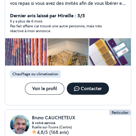
vos repas si vous avez des invités afin de vous libérer et
de passer un moment avec vos amis sans les laisser de
côté. Également possibilité de réaliser un buffet chaud
Dernier avis laissé par Mireille : 5/5
ou froid pour vos événements. (Diplômée de cuisine)
Il y a plus de 6 mois
Pas fait affaire car trouvé une autre personne, mais très
réactive à mon annonce.
Chauffage ou climatisation
Voir le profil
Contacter
Particulier
Bruno CAUCHETEUX
A votre service
Ruelle-sur-Touvre (Centre)
4,8/5
(168 avis)