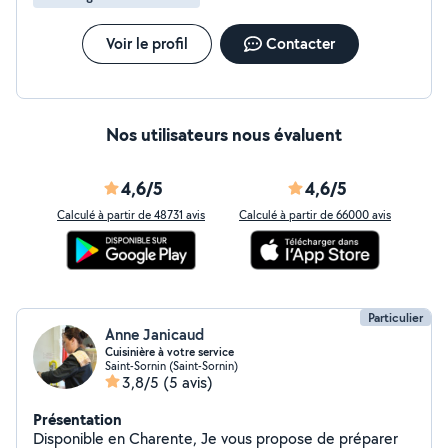
habitation ou sa remise aux normes. La maintenance
des équipements électriques. Pose d'un luminaire. Le
tirage de lignes hautes et basses tensions. Je propose
Voir le profil
Contacter
une offre multi-service pour des travaux de plomberies,
entretien d'espaces verts et l'impression 3D
Nos utilisateurs nous évaluent
4,6/5
4,6/5
Calculé à partir de 48731 avis
Calculé à partir de 66000 avis
Particulier
Anne Janicaud
Cuisinière à votre service
Saint-Sornin (Saint-Sornin)
3,8/5
(5 avis)
Présentation
Disponible en Charente, Je vous propose de préparer