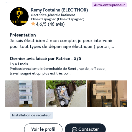
Auto-entrepreneur
Remy Fontaine (ELEC’THOR)
électricité générale bâtiment
L'Isle-d'Espagnac (L'Isle-d'Espagnac)
4,6/5
(46 avis)
Présentation
Je suis électricien à mon compte, je peux intervenir
pour tout types de dépannage électrique ( portail,
VMC, tableau électrique, ect) Vous pouvez également
m'appeler pour un projet de modification ou rénovation
Dernier avis laissé par Patrice : 5/5
de votre installation électrique, je réalise des devis
Il y a 1 mois
Professionnalisme irréprochable de Rémi , rapide , efficace ,
gratuitement dans toute la Charente et rapidement ! Au
travail soigné et qui plus est très poli.
plaisir de vous lire.
Installation de radiateur
Voir le profil
Contacter