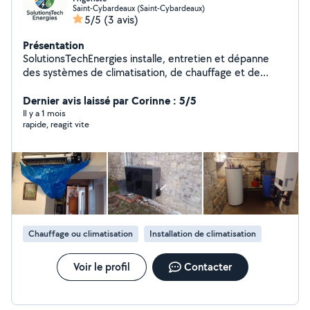
Saint-Cybardeaux (Saint-Cybardeaux)
5/5
(3 avis)
Présentation
SolutionsTechEnergies installe, entretien et dépanne
des systèmes de climatisation, de chauffage et de
pompes à chaleur pour les particuliers et les
professionnels. Nous proposons des solutions
Dernier avis laissé par Corinne : 5/5
énergétiques modernes, performantes et durables pour
Il y a 1 mois
rapide, reagit vite
réduire votre consommation et améliorer votre confort
été comme hiver. Basés en Charente, nous intervenons
rapidement avec un service fiable, soigné et
personnalisé."
Chauffage ou climatisation
Installation de climatisation
Voir le profil
Contacter