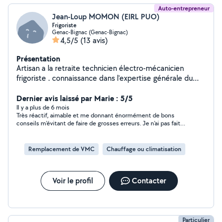
Auto-entrepreneur
Jean-Loup MOMON (EIRL PUO)
Frigoriste
Genac-Bignac (Genac-Bignac)
4,5/5
(13 avis)
Présentation
Artisan a la retraite technicien électro-mécanicien
frigoriste . connaissance dans l'expertise générale du
bâtiment.
Dernier avis laissé par Marie : 5/5
Il y a plus de 6 mois
Très réactif, aimable et me donnant énormément de bons
conseils m'évitant de faire de grosses erreurs. Je n'ai pas fait
affaire avec JL mais j'aurais choisi de travailler avec lui si j'avais
poursuivi mon projet. Hautement recommandé. Merci Jean-
Loup!
Remplacement de VMC
Chauffage ou climatisation
Voir le profil
Contacter
Particulier