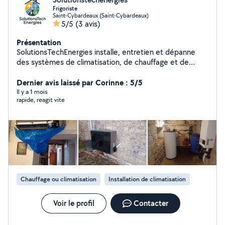
Frigoriste
Saint-Cybardeaux (Saint-Cybardeaux)
5/5
(3 avis)
Présentation
SolutionsTechEnergies installe, entretien et dépanne
des systèmes de climatisation, de chauffage et de
pompes à chaleur pour les particuliers et les
professionnels. Nous proposons des solutions
Dernier avis laissé par Corinne : 5/5
énergétiques modernes, performantes et durables pour
Il y a 1 mois
rapide, reagit vite
réduire votre consommation et améliorer votre confort
été comme hiver. Basés en Charente, nous intervenons
rapidement avec un service fiable, soigné et
personnalisé."
Chauffage ou climatisation
Installation de climatisation
Voir le profil
Contacter