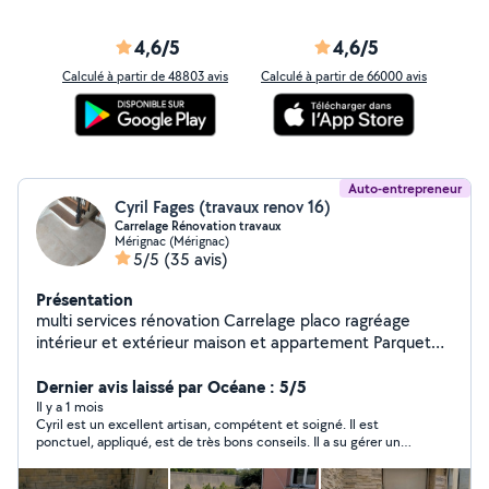
4,6/5
4,6/5
Calculé à partir de 48803 avis
Calculé à partir de 66000 avis
Auto-entrepreneur
Cyril Fages (travaux renov 16)
Carrelage Rénovation travaux
Mérignac (Mérignac)
5/5
(35 avis)
Présentation
multi services rénovation Carrelage placo ragréage
intérieur et extérieur maison et appartement Parquet
lambris Examine toutes propositions A l'écoute de vos
projets
Dernier avis laissé par Océane : 5/5
Il y a 1 mois
Cyril est un excellent artisan, compétent et soigné. Il est
ponctuel, appliqué, est de très bons conseils. Il a su gérer un
carrelage de terrasse pas facile à poser et a pu s'adapter aux
conditions climatiques. Nous referons appel à lui, c'est sûr !