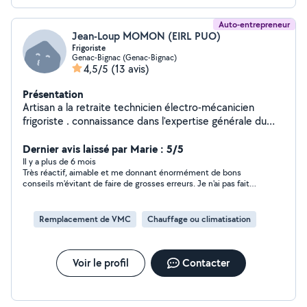
Auto-entrepreneur
Jean-Loup MOMON (EIRL PUO)
Frigoriste
Genac-Bignac (Genac-Bignac)
4,5/5
(13 avis)
Présentation
Artisan a la retraite technicien électro-mécanicien
frigoriste . connaissance dans l'expertise générale du
bâtiment.
Dernier avis laissé par Marie : 5/5
Il y a plus de 6 mois
Très réactif, aimable et me donnant énormément de bons
conseils m'évitant de faire de grosses erreurs. Je n'ai pas fait
affaire avec JL mais j'aurais choisi de travailler avec lui si j'avais
poursuivi mon projet. Hautement recommandé. Merci Jean-
Loup!
Remplacement de VMC
Chauffage ou climatisation
Voir le profil
Contacter