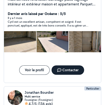
intérieur et extérieur maison et appartement Parquet
lambris Examine toutes propositions A l'écoute de vos
projets
Dernier avis laissé par Océane : 5/5
Il y a 1 mois
Cyril est un excellent artisan, compétent et soigné. Il est
ponctuel, appliqué, est de très bons conseils. Il a su gérer un
carrelage de terrasse pas facile à poser et a pu s'adapter aux
conditions climatiques. Nous referons appel à lui, c'est sûr !
Merci encore pour cet excellent travail ! On adore ;) Océane et
Sylvie
Voir le profil
Contacter
Particulier
Jonathan Bourdier
Multi service
Foussignac (Foussignac)
4,7/5
(136 avis)