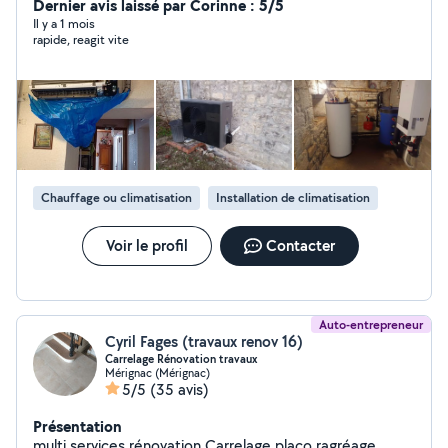
professionnels. Nous proposons des solutions
Dernier avis laissé par Corinne : 5/5
énergétiques modernes, performantes et durables pour
Il y a 1 mois
rapide, reagit vite
réduire votre consommation et améliorer votre confort
été comme hiver. Basés en Charente, nous intervenons
rapidement avec un service fiable, soigné et
personnalisé."
Chauffage ou climatisation
Installation de climatisation
Voir le profil
Contacter
Auto-entrepreneur
Cyril Fages (travaux renov 16)
Carrelage Rénovation travaux
Mérignac (Mérignac)
5/5
(35 avis)
Présentation
multi services rénovation Carrelage placo ragréage