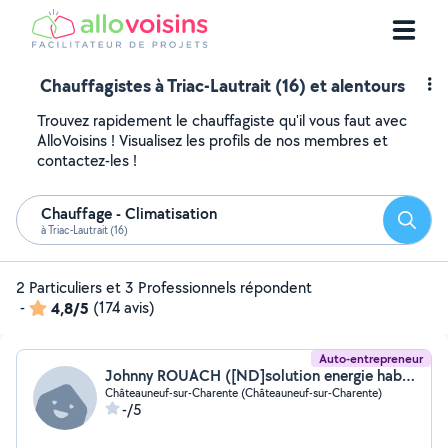
Chauffagistes à Triac-Lautrait (16) et alentours
Trouvez rapidement le chauffagiste qu'il vous faut avec
AlloVoisins ! Visualisez les profils de nos membres et
contactez-les !
Chauffage - Climatisation
Reche
à Triac-Lautrait (16)
2 Particuliers et 3 Professionnels répondent
-
4,8/5
(174 avis)
Auto-entrepreneur
Johnny ROUACH ([ND]solution energie habitat)
Châteauneuf-sur-Charente (Châteauneuf-sur-Charente)
-/5