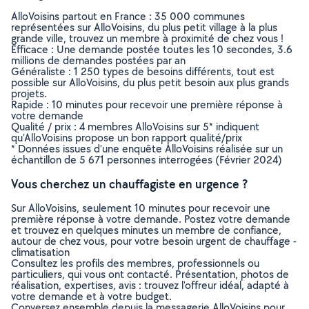
AlloVoisins partout en France : 35 000 communes
représentées sur AlloVoisins, du plus petit village à la plus
grande ville, trouvez un membre à proximité de chez vous !
Efficace : Une demande postée toutes les 10 secondes, 3.6
millions de demandes postées par an
Généraliste : 1 250 types de besoins différents, tout est
possible sur AlloVoisins, du plus petit besoin aux plus grands
projets.
Rapide : 10 minutes pour recevoir une première réponse à
votre demande
Qualité / prix : 4 membres AlloVoisins sur 5* indiquent
qu’AlloVoisins propose un bon rapport qualité/prix
* Données issues d’une enquête AlloVoisins réalisée sur un
échantillon de 5 671 personnes interrogées (Février 2024)
Vous cherchez un chauffagiste en urgence ?
Sur AlloVoisins, seulement 10 minutes pour recevoir une
première réponse à votre demande. Postez votre demande
et trouvez en quelques minutes un membre de confiance,
autour de chez vous, pour votre besoin urgent de chauffage -
climatisation
Consultez les profils des membres, professionnels ou
particuliers, qui vous ont contacté. Présentation, photos de
réalisation, expertises, avis : trouvez l'offreur idéal, adapté à
votre demande et à votre budget.
Conversez ensemble depuis la messagerie AlloVoisins pour