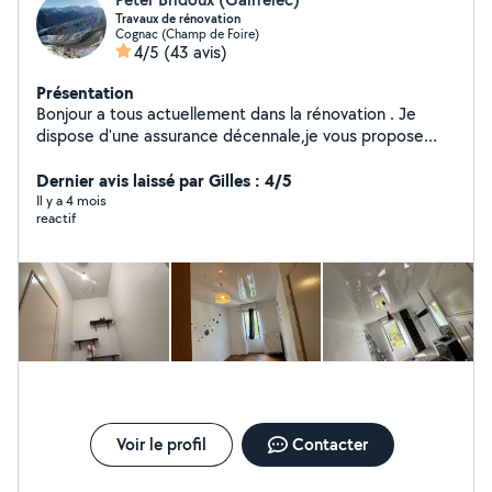
Travaux de rénovation
Cognac (Champ de Foire)
4/5
(43 avis)
Présentation
Bonjour a tous actuellement dans la rénovation . Je
dispose d'une assurance décennale,je vous propose
mes services pour tous vos projets. N'hésitez pas je suis
à votre écoute. A bientôt
Dernier avis laissé par Gilles : 4/5
Il y a 4 mois
reactif
Voir le profil
Contacter