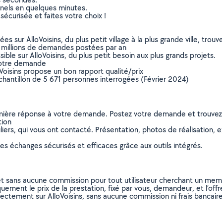
nnels en quelques minutes.
sécurisée et faites votre choix !
sur AlloVoisins, du plus petit village à la plus grande ville, tro
 millions de demandes postées par an
ible sur AlloVoisins, du plus petit besoin aux plus grands projets.
votre demande
oVoisins propose un bon rapport qualité/prix
chantillon de 5 671 personnes interrogées (Février 2024)
remière réponse à votre demande. Postez votre demande et trouve
tion
ers, qui vous ont contacté. Présentation, photos de réalisation, exp
s échanges sécurisés et efficaces grâce aux outils intégrés.
et sans aucune commission pour tout utilisateur cherchant un membre
uement le prix de la prestation, fixé par vous, demandeur, et l’offr
rectement sur AlloVoisins, sans aucune commission ni frais bancaire