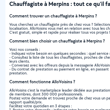
Chauffagiste à Merpins : tout ce qu’il f
Comment trouver un chauffagiste à Merpins ?
Vous cherchez un chauffagiste près de chez vous ? Sélectio
localisation. AlloVoisins vous met en relation avec tous les 
C’est gratuit, simple et rapide pour réaliser tous vos projets !
Comment bien choisir un chauffagiste à Merpins ?
Voici nos conseils :
- Indiquez votre besoin en quelques secondes : quel service 
- Consultez la liste de tous les chauffagistes, proches de chez
leurs clients.
- Conversez avec les offreurs depuis la messagerie AlloVoisi
- Du contrat de prestation au paiement en ligne, en passant pa
prestation.
Comment fonctionne AlloVoisins ?
AlloVoisins c’est la marketplace leader dédiée aux prestatio
de membres, dont 300 000 professionnels.
Postez votre demande et trouvez proche de chez vous un parti
rapport qualité/prix.
Facilitez votre quotidien en 3 étapes :
1. Postez votre demande : indiquez votre besoin en quelque