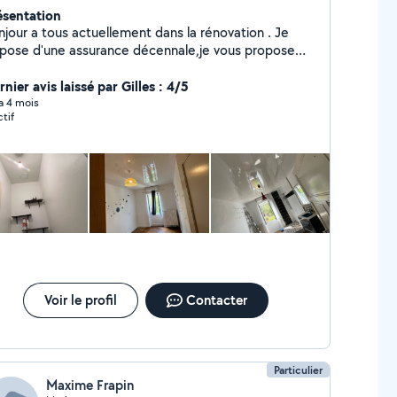
ésentation
njour a tous actuellement dans la rénovation . Je
spose d'une assurance décennale,je vous propose
s services pour tous vos projets. N'hésitez pas je
is à votre écoute. A bientôt
nier avis laissé par Gilles : 4/5
 a 4 mois
ctif
Voir le profil
Contacter
Particulier
Maxime Frapin