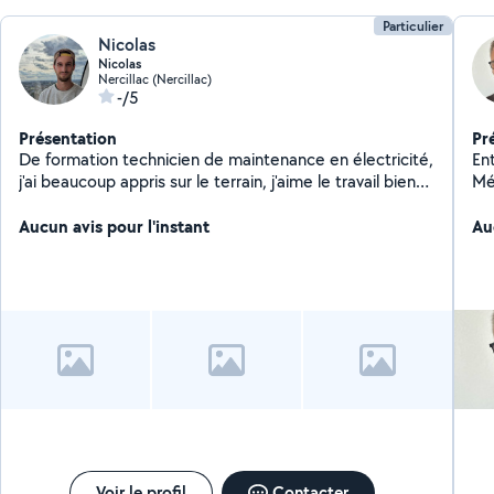
Particulier
Nicolas
Nicolas
Nercillac (Nercillac)
-/5
Présentation
Pr
De formation technicien de maintenance en électricité,
Ent
j'ai beaucoup appris sur le terrain, j'aime le travail bien
fait, très manuel et touche à tout
Aucun avis pour l'instant
Au
Voir le profil
Contacter