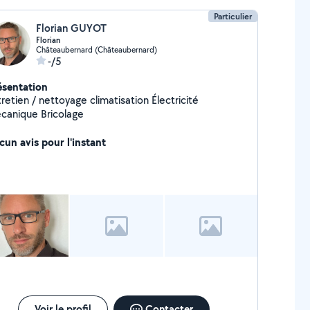
Particulier
Florian GUYOT
Florian
Châteaubernard (Châteaubernard)
-/5
ésentation
retien / nettoyage climatisation Électricité
Mécanique Bricolage
cun avis pour l'instant
Voir le profil
Contacter