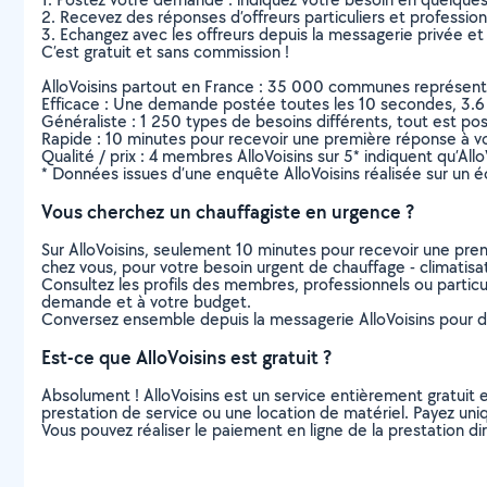
2. Recevez des réponses d’offreurs particuliers et professio
3. Echangez avec les offreurs depuis la messagerie privée et 
C’est gratuit et sans commission !
AlloVoisins partout en France : 35 000 communes représentées 
Efficace : Une demande postée toutes les 10 secondes, 3.6
Généraliste : 1 250 types de besoins différents, tout est poss
Rapide : 10 minutes pour recevoir une première réponse à 
Qualité / prix : 4 membres AlloVoisins sur 5* indiquent qu’All
* Données issues d’une enquête AlloVoisins réalisée sur un é
Vous cherchez un chauffagiste en urgence ?
Sur AlloVoisins, seulement 10 minutes pour recevoir une p
chez vous, pour votre besoin urgent de chauffage - climatisa
Consultez les profils des membres, professionnels ou particuli
demande et à votre budget.
Conversez ensemble depuis la messagerie AlloVoisins pour de
Est-ce que AlloVoisins est gratuit ?
Absolument ! AlloVoisins est un service entièrement gratuit 
prestation de service ou une location de matériel. Payez uniq
Vous pouvez réaliser le paiement en ligne de la prestation di